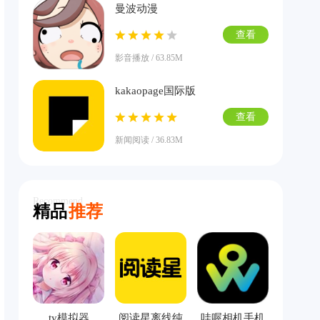
曼波动漫
查看
影音播放 / 63.85M
kakaopage国际版
查看
新闻阅读 / 36.83M
Recommend
精品
推荐
ty模拟器
阅读星离线纯
哇喔相机手机