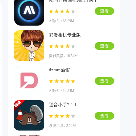
AI写作绘画视频PPT助手
查看
AI软件 / 86.29M
彩漫相机专业版
查看
摄影美颜 / 18.54M
dzmm酒馆
查看
AI软件 / 14.84M
逗音小手2.1.1
查看
系统工具 / 2.12M