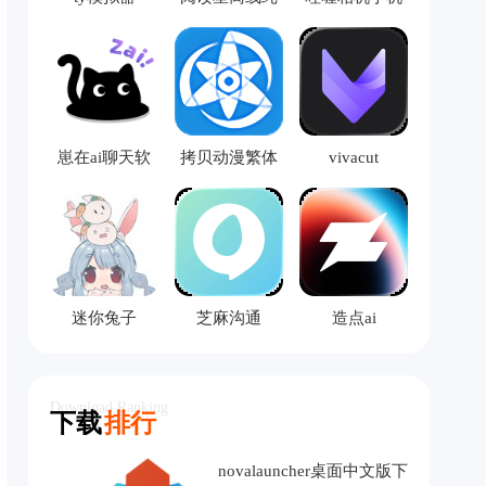
净版
版
崽在ai聊天软
拷贝动漫繁体
vivacut
件
版
迷你兔子
芝麻沟通
造点ai
Download Ranking
下载
排行
novalauncher桌面中文版下