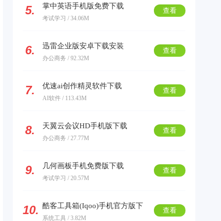
掌中英语手机版免费下载
5.
查看
考试学习 / 34.06M
迅雷企业版安卓下载安装
6.
查看
办公商务 / 92.32M
优速ai创作精灵软件下载
7.
查看
AI软件 / 113.43M
天翼云会议HD手机版下载
8.
查看
办公商务 / 27.77M
几何画板手机免费版下载
9.
查看
考试学习 / 20.57M
酷客工具箱(Iqoo)手机官方版下
10.
查看
系统工具 / 3.82M
载