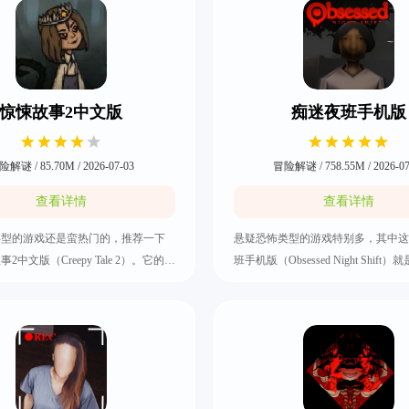
惊悚故事2中文版
痴迷夜班手机版
解谜 / 85.70M / 2026-07-03
冒险解谜 / 758.55M / 2026-07
查看详情
查看详情
类型的游戏还是蛮热门的，推荐一下
悬疑恐怖类型的游戏特别多，其中这
2中文版（Creepy Tale 2）。它的整
班手机版（Obsessed Night Shif
是使用了暗黑童话风格，每一个的场
择之一。它使用的3D画风特别精美
让人害怕的氛围，还有大量的秘密需
大量的角色可以进行互动，主要是在
探索和解开的。期间有一部分的物品
的任务中会有一些隐藏的秘密。在游
互动的，用自己收集到的线索去寻找
的所有决定都会迈入不同的结局，而
的方式，而且全程都是使用的第一人
情是特别让人感觉到沉浸的，快来把
把惊悚故事2中文版下载好吧。
手机版下载好吧。