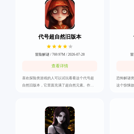
代号超自然旧版本
冒险解谜 / 769.97M / 2026-07-28
冒险
查看详情
喜欢探险类游戏的人可以试玩看看这个代号超
恐怖解谜
自然旧版本，它里面充满了超自然元素。作为
这个惊悚故事
主角是需要去到各个不同的场景进行探索，比
体画风都
如有著名的精绝古城跟古蜀遗迹等地方，期间
景都拥有
将会遭遇到各种神秘现象。整体的画面风格都
要我们去
是充满了诡异、悬疑和未知，绝对是解谜爱好
是可以去
者的必玩手游，快来把代号超自然旧版本下载
能够逃生
好吧。
称视角，快