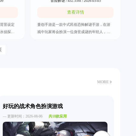
09
冒险解谜 / 432.55M / 2026-05-05
查看详情
背景设定
妻怨手游是一款中式民俗恐怖解谜手游，在游
水侦探，
戏中玩家将会扮演一位身世成谜的年轻人，你
制真相与
需要通过收集场景内的线索和道具，一步步揭
2个主要角
开不为人知的家族往事。游戏内的每一章都会
页
“十二家
拥有重要的线索和道具，玩家需要合并这些道
章节供玩家
具并解开谜底，解开背后的真相。妻怨手游融
入风水、符咒、五帝钱等民俗元素，打造了一
个幽暗恐怖的氛围。
MORE
好玩的战术角色扮演游戏
转
--- 更新时间：2026-08-06
共18款应用
--- 