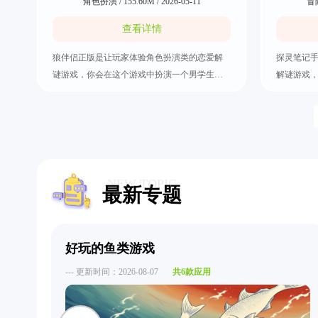
角色扮演 / 155.60M / 2026-05-11
冒险
查看详情
狼伴侣正版是让玩家体验角色扮演类的恋爱解
探灵笔记手
谜游戏，你会在这个游戏中扮演一个男学生，
解谜游戏，拥有14 张风
在放学后遇到了偷偷跑进学校的女同学。玩家
图，让玩
可以和这个女同学进行各种互动，你们之间的
浸式体验
互动会提升女同学的好感度。但是你还需要在
与灵探两
女同学变成狼人的时候躲起来不要被找到。狼
独特能力
伴侣正版有很多个不同的结局，你可以慢慢解
灵探协作
锁。
怨灵。
NEW TOPIC
最新专题
好玩的鱼类游戏
--- 更新时间：2026-08-07
共6款应用