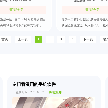
解谜 / 912.94M / 2026-05-10
冒险解谜 / 0.00M / 2026-05-
查看详情
查看详情
游是一款中国风1v5非对称竞技冒险
元夜十二谈手机版是以新志怪民俗为
格各异的中式恐怖地
的探险解谜游戏。玩家将作为一名风
家瞬间穿梭千年古刹、阴森废宅，沉
在各种离奇的案件结识能人奇士，绘
中式惊悚的游戏体验。游戏将为怨灵
秩序。元夜十二谈手机版下载拥有1
首页
上一页
1
2
3
4
下一页
尾
大阵营，玩家可以选择成为怨灵凭借
色，每个角色融合生肖意象，构建出
阻拦灵探修复阵眼，也可以选择成为
族”傩师势力。游戏还具备了不同的
修复阵眼，通过道术法器与策略对抗
探索揭秘探索，比如日常和无常的边
专门看漫画的手机软件
--- 更新时间：2026-08-07
共5款应用