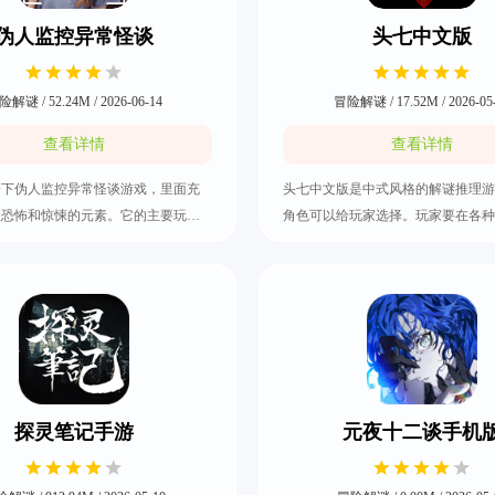
伪人监控异常怪谈
头七中文版
解谜 / 52.24M / 2026-06-14
冒险解谜 / 17.52M / 2026-05
查看详情
查看详情
一下伪人监控异常怪谈游戏，里面充
头七中文版是中式风格的解谜推理游
很恐怖和惊悚的元素。它的主要玩法
角色可以给玩家选择。玩家要在各种
监控来进行观察，期间还需要收集足
搜索线索和道具，还可以用道具解开
解开背后隐藏的秘密，而且拥有大量
开游戏完整的故事。头七中文版会有
景是有藏着一些有用的道具。有兴趣
的画面和神秘诡异的场景，胆小的玩
体验一下，毕竟这个游戏是真的可以
突然被贴脸吓到。玩家解开全部线索
很心理恐怖的感觉，所以把伪人监控
触发结局剧情，结局是根据玩家最终
下载好吧。
项来生成的。
探灵笔记手游
元夜十二谈手机