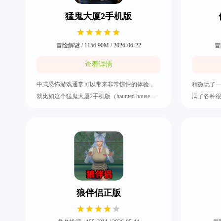
猛鬼大厦2手机版
冒险解谜 / 1156.90M / 2026-06-22
冒险
查看详情
中式恐怖游戏通常可以带来非常惊悚的体验，
稍微玩了
就比如这个猛鬼大厦2手机版（haunted house
满了各种
2）。它的解谜玩法过程充满了恐怖风格，而且
就是利用
还有不同分支和多个结局可以进行探索，一开
够线索去
始在废弃建筑里就要寻找出所有有用的线索。
不同的场
期间要破解各种危险的机关，还有跟NPC进行
的话就来
对话，所以有兴趣的玩家就快来把猛鬼大厦2手
给人一种
机版下载好吧。
异常怪谈
狼伴侣正版