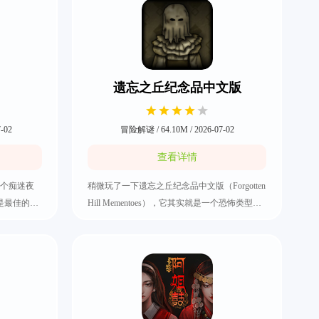
遗忘之丘纪念品中文版
-02
冒险解谜 / 64.10M / 2026-07-02
查看详情
个痴迷夜
稍微玩了一下遗忘之丘纪念品中文版（Forgotten
t）就是最佳的选
Hill Mementoes），它其实就是一个恐怖类型的
，而且还有
手机游戏。需要去探索各种诡异惊悚的场景，
各种平凡
还有寻找线索去进行解谜，期间的解谜思路是
戏里所做
极其烧脑的。里面的恐怖氛围还是做得挺足
且这些剧
的，而且有着不同的章节能够挑战，有兴趣的
痴迷夜班
话就快来把遗忘之丘纪念品中文版下载好。