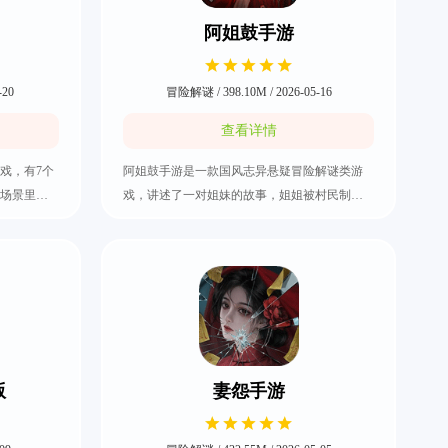
阿姐鼓手游
-20
冒险解谜 / 398.10M / 2026-05-16
查看详情
戏，有7个
阿姐鼓手游是一款国风志异悬疑冒险解谜类游
场景里面
戏，讲述了一对姐妹的故事，姐姐被村民制成
线索，解
了一面人皮鼓，妹妹找姐姐，却怎么也找不
突然贴脸
到。玩家需要在固定的关卡场景中去进行物品
家要小心
的点击与互动，好好利用手上所收集的道具物
之后就会
品来解开难题，找出姐姐失踪的真相。
解谜的选
版
妻怨手游