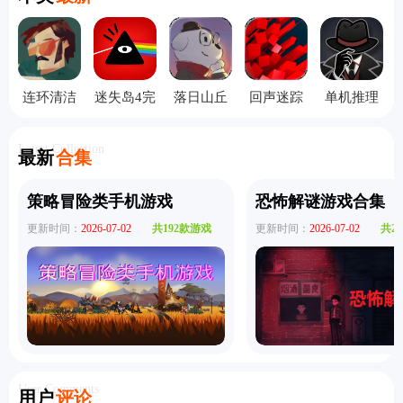
连环清洁
迷失岛4完
落日山丘
回声迷踪
单机推理
工中文版
整版
攻略完整
手机版
杀
版
Latest Collection
最新
合集
策略冒险类手机游戏
恐怖解谜游戏合集
更新时间：
2026-07-02
共192款游戏
更新时间：
2026-07-02
共2
User Comments
用户
评论