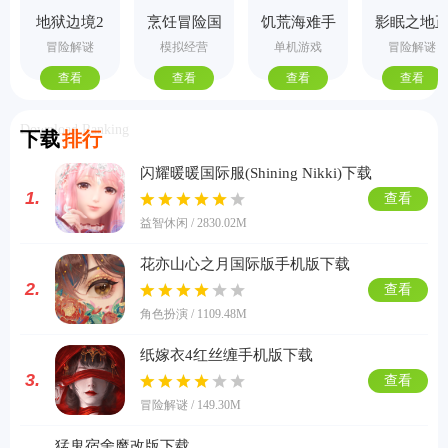
地狱边境2
烹饪冒险国
饥荒海难手
影眠之地
手机版
际服
机版
式版
冒险解谜
模拟经营
单机游戏
冒险解谜
查看
查看
查看
查看
Download Ranking
下载
排行
闪耀暖暖国际服(Shining Nikki)下载
1.
查看
益智休闲 / 2830.02M
花亦山心之月国际版手机版下载
2.
查看
角色扮演 / 1109.48M
纸嫁衣4红丝缠手机版下载
3.
查看
冒险解谜 / 149.30M
猛鬼宿舍魔改版下载