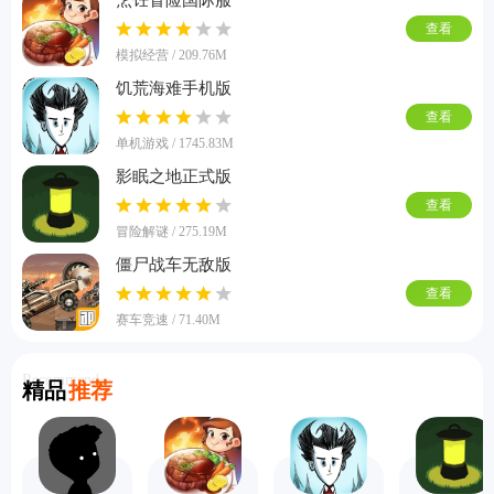
烹饪冒险国际服
查看
模拟经营 / 209.76M
饥荒海难手机版
查看
单机游戏 / 1745.83M
影眠之地正式版
查看
冒险解谜 / 275.19M
僵尸战车无敌版
查看
赛车竞速 / 71.40M
Recommend
精品
推荐