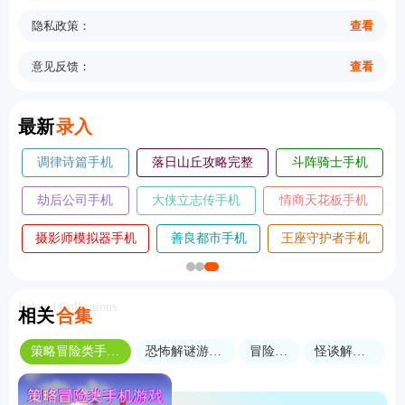
隐私政策：
查看
意见反馈：
查看
New
最新
录入
调律诗篇手机
落日山丘攻略完整
斗阵骑士手机
版
版
版
劫后公司手机
大侠立志传手机
情商天花板手机
版
版
版
摄影师模拟器手机
善良都市手机
王座守护者手机
版
版
版
Related Collections
相关
合集
策略冒险类手机游戏
恐怖解谜游戏合集
冒险解谜
怪谈解谜游戏