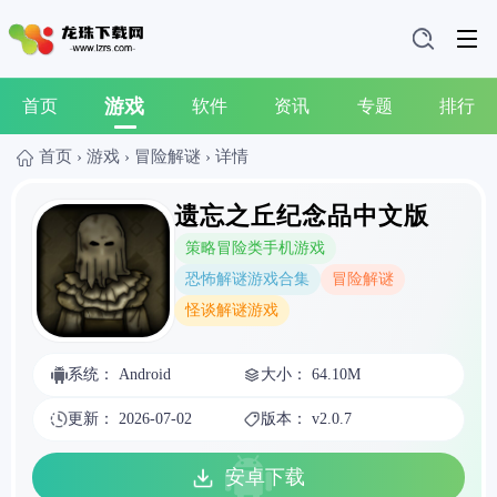
游戏
首页
软件
资讯
专题
排行
首页
›
游戏
›
冒险解谜
›
详情
遗忘之丘纪念品中文版
策略冒险类手机游戏
恐怖解谜游戏合集
冒险解谜
怪谈解谜游戏
系统： Android
大小： 64.10M
更新： 2026-07-02
版本： v2.0.7
安卓下载