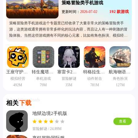
策略冒险类手机游戏
192
款游戏
更新时间：
2026-07-02
策略冒险类手机游戏这个专题里已经收录了大量非常火的策略冒险类手
游，这类游戏通常拥有非常多样化的玩法内容，而且让人有一种刺激的冒
险体验。当然这些游戏拥有不同的核心元素，比如有角色扮演、模拟经营
以及策略塔防等。所以如果真有兴趣的话，可以下载试玩噢，里面的音乐
和剧情都是十分吸引人的，在游玩的时候会有很强的体验感。
王座守护者手机版
转生魔塔中文版
塞雷卡2汉化版
特格拉生存模拟汉化版
航海物语手机版
模拟经营
单机游戏
冒险解谜
动作射击
角色扮演
492M
79M
35M
781M
127M
Related Downloads
相关
下载
地狱边境2手机版
查看
冒险解谜 / 24.89M