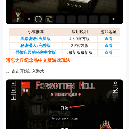
游戏
小编推荐
应用说明
游戏地址
黑暗密语2火星版
4.8.0官方版
查看
秘密潜入2完整版
2.2官方版
查看
恐怖庄园的秘密中文版
2最新版最新版
查看
遗忘之丘纪念品中文版游戏玩法
1、点击开始进入游戏；