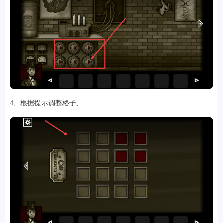
4、根据提示调整格子;
排行
角色扮演
小游戏
恋爱养成
沙盒模组
up主自制
赛车竞速
策略塔防
动作射
击
益智休闲
冒险解谜
街机格斗
模拟经营
音乐游戏
单机游戏
战争策略
系统工具
影音播放
游戏辅助
摄影美颜
办公商务
旅游出行
金融理财
娱乐
趣味
新闻阅读
考试学习
AI软件
健康运动
生活购物
地图导航
主题桌面