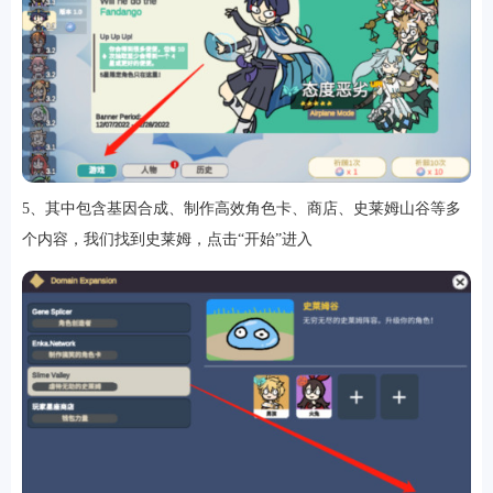
5、其中包含基因合成、制作高效角色卡、商店、史莱姆山谷等多
个内容，我们找到史莱姆，点击“开始”进入
排行
角色扮演
小游戏
恋爱养成
沙盒模组
up主自制
赛车竞速
策略塔防
动作射
击
益智休闲
冒险解谜
街机格斗
模拟经营
音乐游戏
单机游戏
战争策略
系统工具
影音播放
游戏辅助
摄影美颜
办公商务
旅游出行
金融理财
娱乐
趣味
新闻阅读
考试学习
AI软件
健康运动
生活购物
地图导航
主题桌面