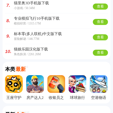
猫里奥3D手机版下载
7.
查看
小游戏 / 50.34M
专业模拟飞行10手机版下载
8.
查看
模拟经营 / 1315.17M
标本零(多人联机)中文版下载
9.
查看
冒险解谜 / 146.77M
猫娘乐园汉化版下载
10.
查看
角色扮演 / 2261.26M
Currently Latest
本类
最新
王座守护
房产达人2
收银员之
球球旅行
空港物语
者手机版
手机版
星中文版
记飞机大
中文版
厨
Latest Collection