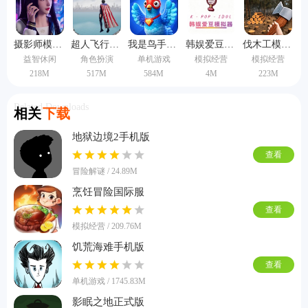
摄影师模拟器手机版
超人飞行模拟器手机版
我是鸟手机版
韩娱爱豆模拟器中文版
伐木工模拟器3d手机版
益智休闲
角色扮演
单机游戏
模拟经营
模拟经营
218M
517M
584M
4M
223M
Related Downloads
相关
下载
地狱边境2手机版
查看
冒险解谜 / 24.89M
烹饪冒险国际服
查看
模拟经营 / 209.76M
饥荒海难手机版
查看
单机游戏 / 1745.83M
影眠之地正式版