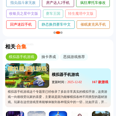
狂摩托车修改
五千元创业
球球旅行记飞机大厨
单机推理杀
版
文版
超人飞行模拟器手
变色龙躲猫猫手
我是
机版
机版
眠麦克风手机
我是鸟手机
趣味跳跃模拟器手机
王牌竞速v
版
版
版
服
Related Collections
相关
合集
模拟器手机游戏
抽卡养成
恶搞游戏推荐
模拟器手机游戏
167
款游戏
更新时间：
2025-12-02
模拟器手机游戏这个专题里已经收录了多款非常真实的模拟手游，这类游
戏一向都很受玩家的喜爱，主要就是因为能够模拟各种不同类型的题材游
戏。玩家在这些游戏里将能够体验到各种现实中的一切，比如开店，开飞
机还有模拟驾驶。这个专题拥有下载的服务，能够让玩家们轻松找到和下
载适合自己的手游，手游快来下载体验看看吧。