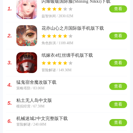
闪耀暖暖国际服(Shining Nikki)下载
1.
查看
益智休闲 / 2830.02M
花亦山心之月国际版手机版下载
2.
查看
角色扮演 / 1109.48M
纸嫁衣4红丝缠手机版下载
3.
查看
冒险解谜 / 149.30M
猛鬼宿舍魔改版下载
4.
查看
策略塔防 / 83.06M
粘土无人岛中文版
5.
查看
模拟经营 / 67.59M
机械迷城2中文完整版下载
6.
查看
冒险解谜 / 240.68M