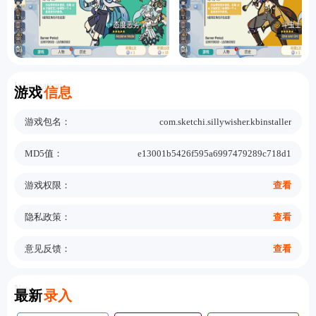
Information
游戏
信息
游戏包名：
com.sketchi.sillywisher.kbinstaller
MD5值：
e13001b5426f595a6997479289c718d1
游戏权限：
查看
隐私政策：
查看
意见反馈：
查看
New
最新
录入