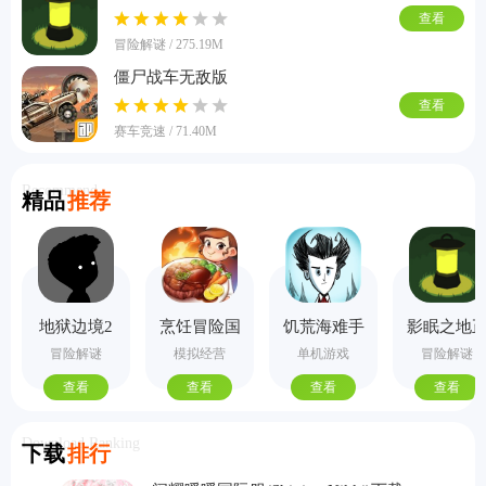
查看
冒险解谜 / 275.19M
僵尸战车无敌版
查看
赛车竞速 / 71.40M
Recommend
精品
推荐
地狱边境2
烹饪冒险国
饥荒海难手
影眠之地
手机版
际服
机版
式版
冒险解谜
模拟经营
单机游戏
冒险解谜
查看
查看
查看
查看
Download Ranking
下载
排行