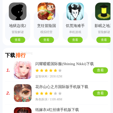
地狱边境2
烹饪冒险国
饥荒海难手
影眠之地
手机版
际服
机版
式版
冒险解谜
模拟经营
单机游戏
冒险解谜
查看
查看
查看
查看
Download Ranking
下载
排行
闪耀暖暖国际服(Shining Nikki)下载
1.
查看
益智休闲 / 2830.02M
花亦山心之月国际版手机版下载
2.
查看
角色扮演 / 1109.48M
纸嫁衣4红丝缠手机版下载