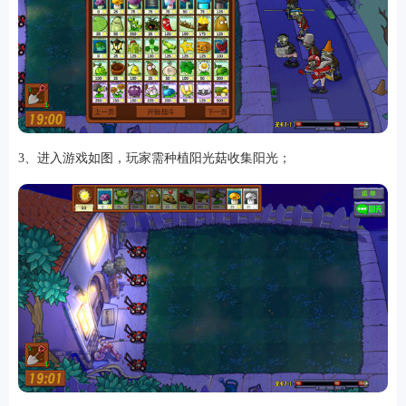
3、进入游戏如图，玩家需种植阳光菇收集阳光；
排行
角色扮演
小游戏
恋爱养成
沙盒模组
up主自制
赛车竞速
策略塔防
动作射
击
益智休闲
冒险解谜
街机格斗
模拟经营
音乐游戏
单机游戏
战争策略
系统工具
影音播放
游戏辅助
摄影美颜
办公商务
旅游出行
金融理财
娱乐
趣味
新闻阅读
考试学习
AI软件
健康运动
生活购物
地图导航
主题桌面