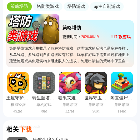
策略塔防
塔防类游戏
塔防游戏
up主自制游戏
策略塔防
117
款游戏
更新时间：
2026-06-19
策略塔防游戏合集收录了各种塔防游戏，这类游戏的玩法也是多种多样，
从单线路、多线路到自由路线应有尽有。玩家在游戏中需要通过在地图上
建造炮塔或类似建筑物来阻止敌人的进攻，制定出最佳的策略来保卫自己
的领土，防止被敌方霸占。无论是想要体验战斗游戏还是喜欢思考各种策
略的游戏，都可以在合集内找到。
王座守护者手机版
转生魔塔中文版
糖果灾难机关塔防
世界守卫军无敌版
闲置僵尸避难所手机版
模拟经营
单机游戏
策略塔防
策略塔防
策略塔防
492M
79M
327M
96M
114M
Related Downloads
相关
下载
地狱边境2手机版