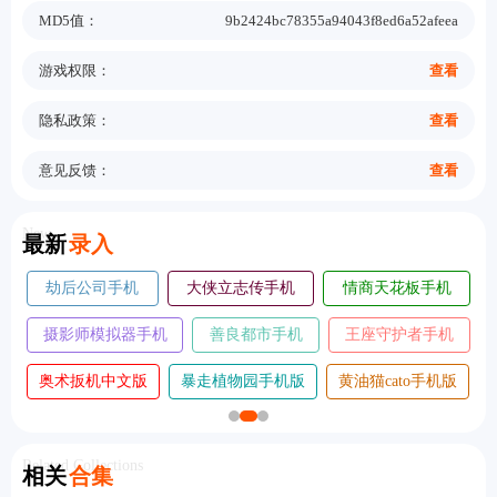
MD5值：
9b2424bc78355a94043f8ed6a52afeea
游戏权限：
查看
隐私政策：
查看
意见反馈：
查看
New
最新
录入
航海奇兵手游
谁淹了我的世界手
指尖战斗家无
2026
机版
敌版
房产达人2手机
疯狂摩托车修改
收银员之星中文
版
版
版
赛车王国
转生魔塔中文版
回声迷踪手机版
Related Collections
相关
合集