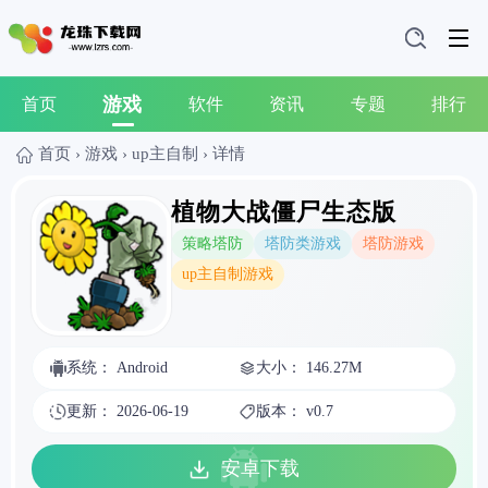
游戏
首页
软件
资讯
专题
排行
首页
›
游戏
›
up主自制
›
详情
植物大战僵尸生态版
策略塔防
塔防类游戏
塔防游戏
up主自制游戏
系统： Android
大小： 146.27M
更新： 2026-06-19
版本： v0.7
安卓下载