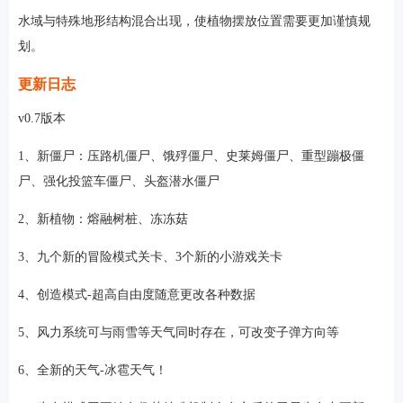
水域与特殊地形结构混合出现，使植物摆放位置需要更加谨慎规
划。
更新日志
v0.7版本
1、新僵尸：压路机僵尸、饿殍僵尸、史莱姆僵尸、重型蹦极僵
尸、强化投篮车僵尸、头盔潜水僵尸
2、新植物：熔融树桩、冻冻菇
3、九个新的冒险模式关卡、3个新的小游戏关卡
4、创造模式-超高自由度随意更改各种数据
5、风力系统可与雨雪等天气同时存在，可改变子弹方向等
6、全新的天气-冰雹天气！