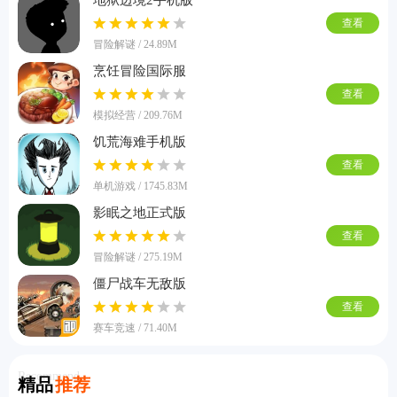
查看
冒险解谜 / 24.89M
烹饪冒险国际服
查看
模拟经营 / 209.76M
饥荒海难手机版
查看
单机游戏 / 1745.83M
影眠之地正式版
查看
冒险解谜 / 275.19M
僵尸战车无敌版
查看
赛车竞速 / 71.40M
Recommend
精品
推荐