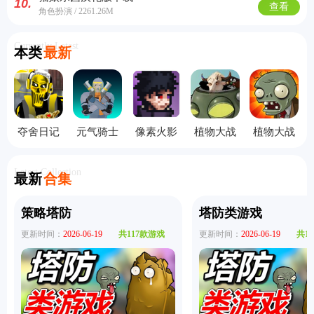
10.
查看
角色扮演 / 2261.26M
Currently Latest
本类
最新
夺舍日记
元气骑士
像素火影
植物大战
植物大战
手机版
3D版
秽土柱间
僵尸指导
僵尸e版支
版
版
线手机版
Latest Collection
最新
合集
策略塔防
塔防类游戏
更新时间：
2026-06-19
共117款游戏
更新时间：
2026-06-19
共1