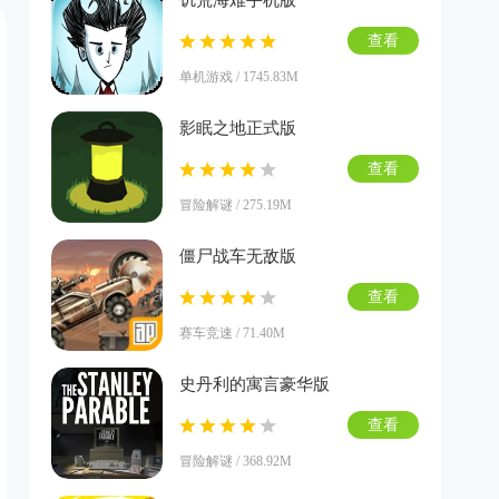
饥荒海难手机版
查看
单机游戏 / 1745.83M
影眠之地正式版
查看
冒险解谜 / 275.19M
僵尸战车无敌版
查看
赛车竞速 / 71.40M
史丹利的寓言豪华版
查看
冒险解谜 / 368.92M