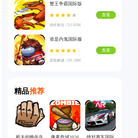
蟹王争霸国际版
查看
动作射击 / 511.83M
谁是内鬼国际服
查看
冒险解谜 / 191.58M
Recommend
精品
推荐
戴夫的晚年生
像素危城2026
绝对赛车国际