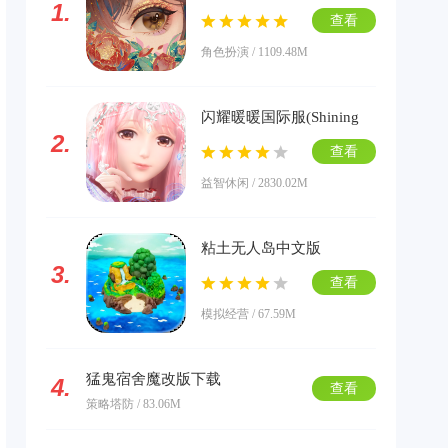
1.
版下载
查看
角色扮演 / 1109.48M
闪耀暖暖国际服(Shining
2.
Nikki)下载
查看
益智休闲 / 2830.02M
粘土无人岛中文版
3.
查看
模拟经营 / 67.59M
猛鬼宿舍魔改版下载
4.
查看
策略塔防 / 83.06M