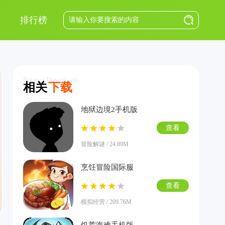
排行榜
Related Downloads
相关
下载
地狱边境2手机版
查看
冒险解谜 / 24.89M
烹饪冒险国际服
查看
模拟经营 / 209.76M