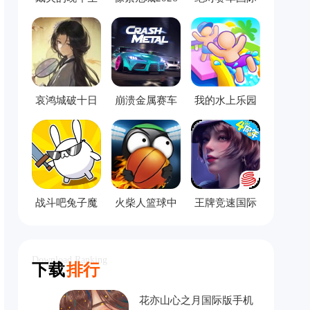
活手机版
服
哀鸿城破十日
崩溃金属赛车
我的水上乐园
记完整版
中文版
模拟器
战斗吧兔子魔
火柴人篮球中
王牌竞速国际
改版
文版
服
Download Ranking
下载
排行
花亦山心之月国际版手机