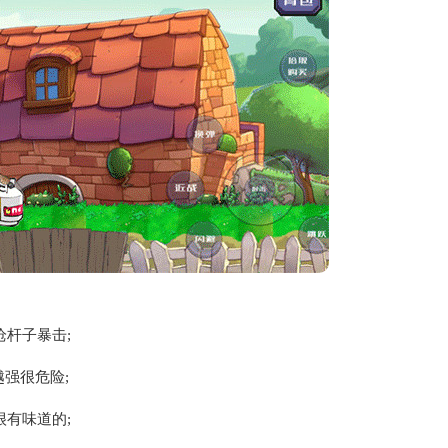
杆子暴击;
越强很危险;
有味道的;