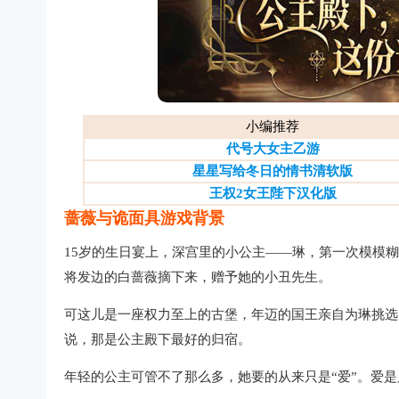
小编推荐
代号大女主乙游
星星写给冬日的情书清软版
王权2女王陛下汉化版
蔷薇与诡面具游戏背景
15岁的生日宴上，深宫里的小公主——琳，第一次模模
将发边的白蔷薇摘下来，赠予她的小丑先生。
可这儿是一座权力至上的古堡，年迈的国王亲自为琳挑选
说，那是公主殿下最好的归宿。
年轻的公主可管不了那么多，她要的从来只是“爱”。爱