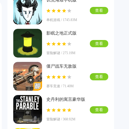
饥荒海难手机版
查看
单机游戏 / 1745.83M
影眠之地正式版
查看
冒险解谜 / 275.19M
僵尸战车无敌版
查看
赛车竞速 / 71.40M
史丹利的寓言豪华版
查看
冒险解谜 / 368.92M