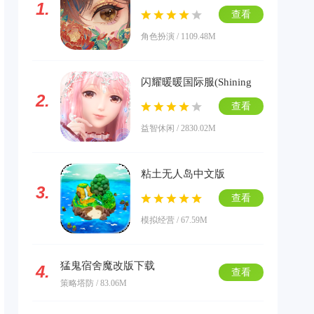
1.
版下载
查看
角色扮演 / 1109.48M
闪耀暖暖国际服(Shining
2.
Nikki)下载
查看
益智休闲 / 2830.02M
粘土无人岛中文版
3.
查看
模拟经营 / 67.59M
猛鬼宿舍魔改版下载
4.
查看
策略塔防 / 83.06M