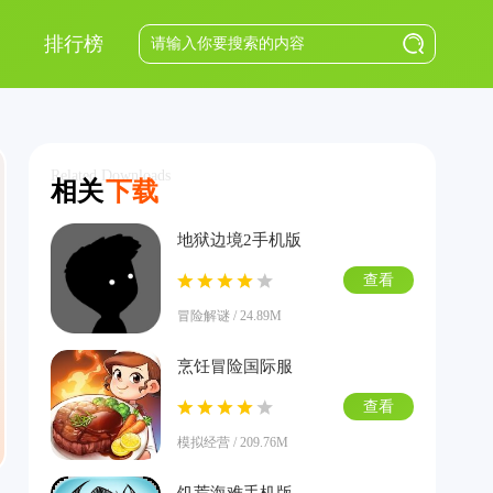
排行榜
Related Downloads
相关
下载
地狱边境2手机版
查看
冒险解谜 / 24.89M
烹饪冒险国际服
查看
模拟经营 / 209.76M