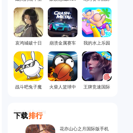
活手机版
服
哀鸿城破十日
崩溃金属赛车
我的水上乐园
记完整版
中文版
模拟器
战斗吧兔子魔
火柴人篮球中
王牌竞速国际
改版
文版
服
Download Ranking
下载
排行
花亦山心之月国际版手机