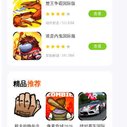
蟹王争霸国际版
查看
动作射击 / 511.83M
谁是内鬼国际服
查看
冒险解谜 / 191.58M
Recommend
精品
推荐
戴夫的晚年生
像素危城2026
绝对赛车国际