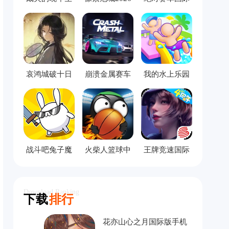
活手机版
服
哀鸿城破十日
崩溃金属赛车
我的水上乐园
记完整版
中文版
模拟器
战斗吧兔子魔
火柴人篮球中
王牌竞速国际
改版
文版
服
Download Ranking
下载
排行
花亦山心之月国际版手机