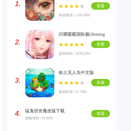
1.
版下载
查看
角色扮演 / 1109.48M
闪耀暖暖国际服(Shining
2.
Nikki)下载
查看
益智休闲 / 2830.02M
粘土无人岛中文版
3.
查看
模拟经营 / 67.59M
猛鬼宿舍魔改版下载
4.
查看
策略塔防 / 83.06M