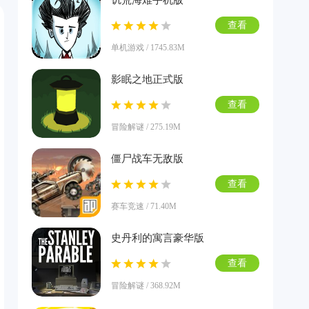
饥荒海难手机版
查看
单机游戏 / 1745.83M
影眠之地正式版
查看
冒险解谜 / 275.19M
僵尸战车无敌版
查看
赛车竞速 / 71.40M
史丹利的寓言豪华版
查看
冒险解谜 / 368.92M