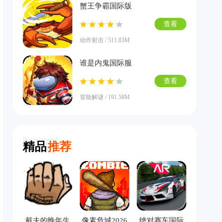
蟹王争霸国际版
查看
动作射击 / 511.83M
谁是内鬼国际服
查看
冒险解谜 / 191.58M
Recommend
精品
推荐
戴夫的晚年生
像素危城2026
绝对赛车国际