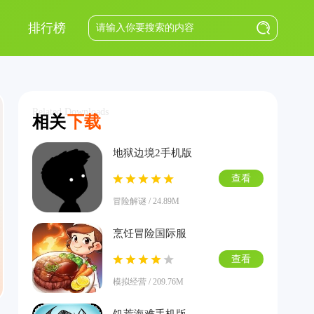
排行榜
Related Downloads
相关
下载
地狱边境2手机版
查看
冒险解谜 / 24.89M
烹饪冒险国际服
查看
模拟经营 / 209.76M