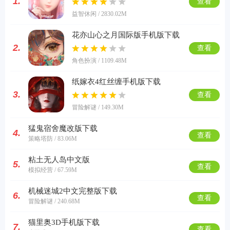
1.
查看
益智休闲 / 2830.02M
花亦山心之月国际版手机版下载
2.
查看
角色扮演 / 1109.48M
纸嫁衣4红丝缠手机版下载
3.
查看
冒险解谜 / 149.30M
猛鬼宿舍魔改版下载
4.
查看
策略塔防 / 83.06M
粘土无人岛中文版
5.
查看
模拟经营 / 67.59M
机械迷城2中文完整版下载
6.
查看
冒险解谜 / 240.68M
猫里奥3D手机版下载
7.
查看