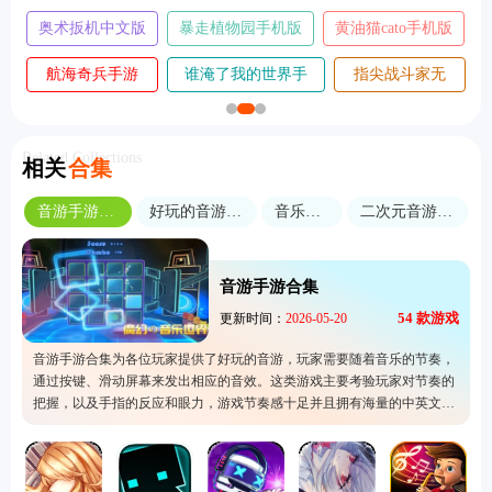
版
版
版
奥术扳机中文版
暴走植物园手机版
黄油猫cato手机版
航海奇兵手游
谁淹了我的世界手
指尖战斗家无
2026
机版
敌版
Related Collections
相关
合集
音游手游合集
好玩的音游手游
音乐节奏
二次元音游手游
音游手游合集
54
款游戏
更新时间：
2026-05-20
音游手游合集为各位玩家提供了好玩的音游，玩家需要随着音乐的节奏，
通过按键、滑动屏幕来发出相应的音效。这类游戏主要考验玩家对节奏的
把握，以及手指的反应和眼力，游戏节奏感十足并且拥有海量的中英文音
乐，满足不同玩家的要求。同时游戏内拥有非常梦幻的设计，玩家可以在
梦幻的音乐世界里上演一段前所未有的音舞狂欢。