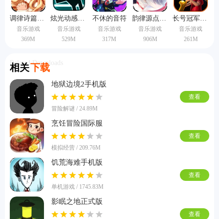
调律诗篇手机版
炫光动感完整版
不休的音符
韵律源点arcaea
长号冠军手机版
音乐游戏
音乐游戏
音乐游戏
音乐游戏
音乐游戏
369M
529M
317M
906M
261M
Related Downloads
相关
下载
地狱边境2手机版
查看
冒险解谜 / 24.89M
烹饪冒险国际服
查看
模拟经营 / 209.76M
饥荒海难手机版
查看
单机游戏 / 1745.83M
影眠之地正式版
查看