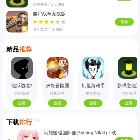
冒险解谜 / 275.19M
僵尸战车无敌版
查看
赛车竞速 / 71.40M
Recommend
精品
推荐
地狱边境2
烹饪冒险国
饥荒海难手
影眠之地
手机版
际服
机版
式版
冒险解谜
模拟经营
单机游戏
冒险解谜
查看
查看
查看
查看
Download Ranking
下载
排行
闪耀暖暖国际服(Shining Nikki)下载