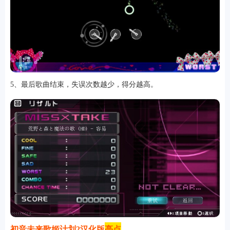
5、最后歌曲结束，失误次数越少，得分越高。
排行
角色扮演
小游戏
恋爱养成
沙盒模组
up主自制
赛车竞速
策略塔防
动作射
击
益智休闲
冒险解谜
街机格斗
模拟经营
音乐游戏
单机游戏
战争策略
系统工具
影音播放
游戏辅助
摄影美颜
办公商务
旅游出行
金融理财
娱乐
趣味
新闻阅读
考试学习
AI软件
健康运动
生活购物
地图导航
主题桌面
初音未来歌姬计划2汉化版
亮点