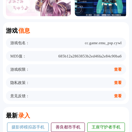
Information
游戏
信息
游戏包名：
cc.game.emu_psp.cywl
MD5值：
685b12a2863853b2ed46fa2e84c90ba6
游戏权限：
查看
隐私政策：
查看
意见反馈：
查看
New
最新
录入
摄影师模拟器手机
善良都市手机
王座守护者手机