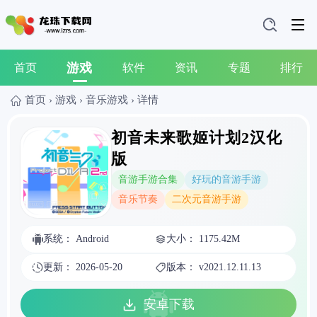
游戏
首页
软件
资讯
专题
排行
首页
›
游戏
›
音乐游戏
›
详情
初音未来歌姬计划2汉化
版
音游手游合集
好玩的音游手游
音乐节奏
二次元音游手游
系统： Android
大小： 1175.42M
更新： 2026-05-20
版本： v2021.12.11.13
安卓下载