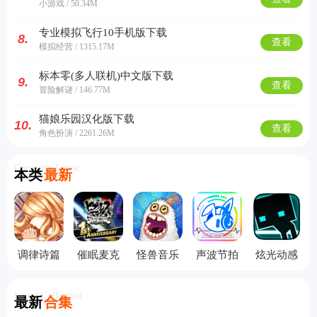
小游戏 / 50.34M
专业模拟飞行10手机版下载
8.
查看
模拟经营 / 1315.17M
标本零(多人联机)中文版下载
9.
查看
冒险解谜 / 146.77M
猫娘乐园汉化版下载
10.
查看
角色扮演 / 2261.26M
Currently Latest
本类
最新
调律诗篇
催眠麦克
怪兽音乐
声波节拍
炫光动感
手机版
风手机版
会中文
手机版
完整版
Latest Collection
最新
合集