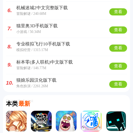
机械迷城2中文完整版下载
6.
查看
冒险解谜 / 240.68M
猫里奥3D手机版下载
7.
查看
小游戏 / 50.34M
专业模拟飞行10手机版下载
8.
查看
模拟经营 / 1315.17M
标本零(多人联机)中文版下载
9.
查看
冒险解谜 / 146.77M
猫娘乐园汉化版下载
10.
查看
角色扮演 / 2261.26M
Currently Latest
本类
最新