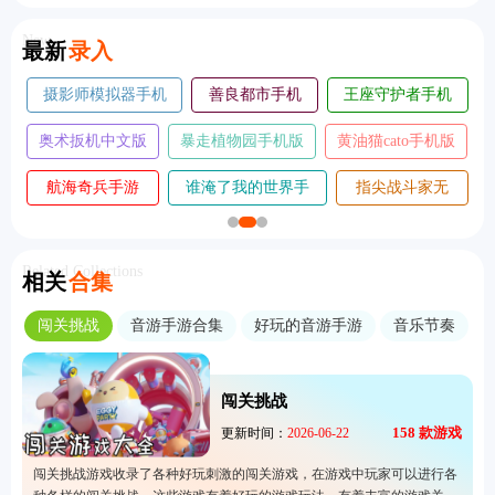
New
最新
录入
摄影师模拟器手机
善良都市手机
王座守护者手机
版
版
版
奥术扳机中文版
暴走植物园手机版
黄油猫cato手机版
航海奇兵手游
谁淹了我的世界手
指尖战斗家无
2026
机版
敌版
Related Collections
相关
合集
闯关挑战
音游手游合集
好玩的音游手游
音乐节奏
闯关挑战
158
款游戏
更新时间：
2026-06-22
闯关挑战游戏收录了各种好玩刺激的闯关游戏，在游戏中玩家可以进行各