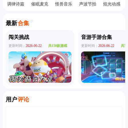
调律诗篇
催眠麦克
怪兽音乐
声波节拍
炫光动感
手机版
风手机版
会中文
手机版
完整版
Latest Collection
最新
合集
闯关挑战
音游手游合集
更新时间：
2026-06-22
共158款游戏
更新时间：
2026-06-22
共5
User Comments
用户
评论