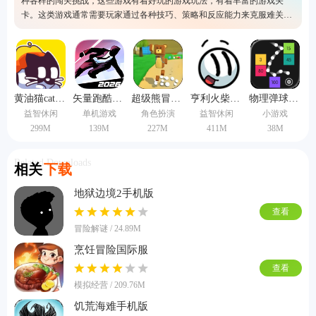
种各样的闯关挑战，这些游戏有着好玩的游戏玩法，有着丰富的游戏关
卡。这类游戏通常需要玩家通过各种技巧、策略和反应能力来克服难关，
游戏中通常拥有超多关卡，每个关卡都拥有不同的挑战内容，非常考验玩
家的操作技术。
黄油猫cato手机版
矢量跑酷中文版
超级熊冒险中文版
亨利火柴人重制版
物理弹球旧版本
益智休闲
单机游戏
角色扮演
益智休闲
小游戏
299M
139M
227M
411M
38M
Related Downloads
相关
下载
地狱边境2手机版
查看
冒险解谜 / 24.89M
烹饪冒险国际服
查看
模拟经营 / 209.76M
饥荒海难手机版