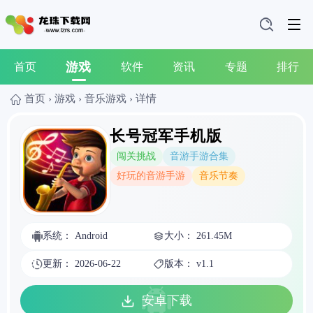
游戏
首页
软件
资讯
专题
排行
首页
›
游戏
›
音乐游戏
›
详情
长号冠军手机版
闯关挑战
音游手游合集
好玩的音游手游
音乐节奏
系统： Android
大小： 261.45M
更新： 2026-06-22
版本： v1.1
安卓下载