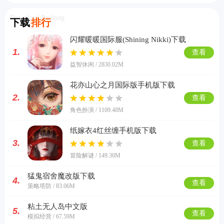
Download Ranking
下载
排行
闪耀暖暖国际服(Shining Nikki)下载
1.
查看
益智休闲 / 2830.02M
花亦山心之月国际版手机版下载
2.
查看
角色扮演 / 1109.48M
纸嫁衣4红丝缠手机版下载
3.
查看
冒险解谜 / 149.30M
猛鬼宿舍魔改版下载
4.
查看
策略塔防 / 83.06M
粘土无人岛中文版
5.
查看
模拟经营 / 67.59M