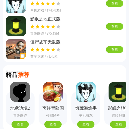
查看
单机游戏 / 1745.83M
影眠之地正式版
查看
冒险解谜 / 275.19M
僵尸战车无敌版
查看
赛车竞速 / 71.40M
Recommend
精品
推荐
地狱边境2
烹饪冒险国
饥荒海难手
影眠之地
手机版
际服
机版
式版
冒险解谜
模拟经营
单机游戏
冒险解谜
查看
查看
查看
查看