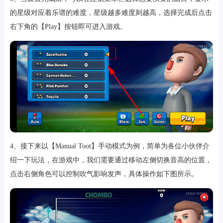
的星级对应着乐谱的难度，星级越多难度则越高，选择完成后点击
右下角的【Play】按钮即可进入游戏。
排行
角色扮演
小游戏
恋爱养成
沙盒模组
up主自制
赛车竞速
策略塔防
动作射
击
益智休闲
冒险解谜
街机格斗
模拟经营
音乐游戏
单机游戏
战争策略
4、接下来以【Manual Toot】手动模式为例，简单为各位小伙伴介
绍一下玩法，在游戏中，我们需要通过移动左侧切换音高的位置，
系统工具
影音播放
游戏辅助
摄影美颜
办公商务
旅游出行
金融理财
娱乐
趣味
新闻阅读
考试学习
AI软件
健康运动
生活购物
地图导航
主题桌面
点击右侧角色可以控制吹气影响发声，具体操作如下图所示。