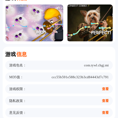
Information
游戏
信息
游戏包名：
com.rywl.chgj.mi
MD5值：
ccc55b591e588c323b3cd84443d7c791
游戏权限：
查看
隐私政策：
查看
意见反馈：
查看