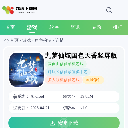
游戏
首页
软件
资讯
专题
排行
首页
›
游戏
›
角色扮演
›
详情
九梦仙域国色天香竖屏版
高自由修仙单机游戏
好玩的修仙放置类手游
多人联机修仙游戏
国风修仙
系统： Android
大小： 39.85M
更新： 2026-04-21
版本： v1.0
安卓下载