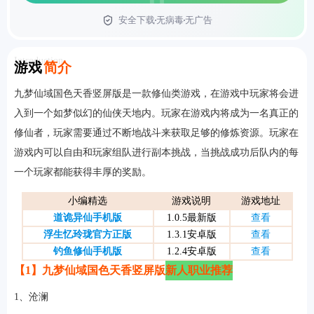
安全下载
无病毒
无广告
首页
Introduction
游戏
简介
九梦仙域国色天香竖屏版是一款修仙类游戏，在游戏中玩家将会进
入到一个如梦似幻的仙侠天地内。玩家在游戏内将成为一名真正的
修仙者，玩家需要通过不断地战斗来获取足够的修炼资源。玩家在
游戏内可以自由和玩家组队进行副本挑战，当挑战成功后队内的每
一个玩家都能获得丰厚的奖励。
小编精选
游戏说明
游戏地址
道诡异仙手机版
1.0.5最新版
查看
浮生忆玲珑官方正版
1.3.1安卓版
查看
钓鱼修仙手机版
1.2.4安卓版
查看
【1】九梦仙域国色天香竖屏版
新人职业推荐
1、沧澜