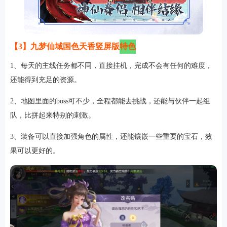
【3】九梦仙域国色天香竖屏版
特色
1、每天的主线任务都不同，直接挂机，完成不会有任何的难度，
还能得到充足的资源。
2、地图里面的boss可不少，全程都能去挑战，还能与伙伴一起组
队，比拼起来特别的刺激。
排行
3、装备可以直接加强角色的属性，还能镶嵌一些重要的宝石，效
角色扮演
小游戏
恋爱养成
沙盒模组
up主自制
赛车竞速
策略塔防
动作射
击
益智休闲
冒险解谜
街机格斗
模拟经营
音乐游戏
单机游戏
战争策略
果可以更好的。
系统工具
影音播放
游戏辅助
摄影美颜
办公商务
旅游出行
金融理财
娱乐
趣味
新闻阅读
考试学习
AI软件
健康运动
生活购物
地图导航
主题桌面