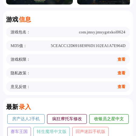
Information
游戏
信息
游戏包名：
com.jmxy.jmxygstxkol0624
MD5值：
5CEACC12D6918E9F6D1102EA1A7E964D
游戏权限：
查看
隐私政策：
查看
意见反馈：
查看
New
最新
录入
房产达人2手机
疯狂摩托车修改
收银员之星中文
版
版
版
赛车王国
转生魔塔中文版
回声迷踪手机版