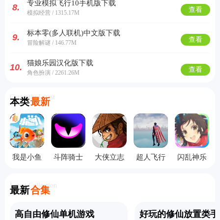
专业模拟飞行10手机版下载
8.
查看
模拟经营 / 1315.17M
标本零(多人联机)中文版下载
9.
查看
冒险解谜 / 146.77M
猫娘乐园汉化版下载
10.
查看
角色扮演 / 2261.26M
Currently Latest
本类
最新
我是小鱼
斗阵骑士
大侠立志
超人飞行
闪乱神乐
儿手机版
手机版
传手机版
模拟器手
中文版
机版
Latest Collection
最新
合集
高自由修仙单机游戏
好玩的修仙放置类手