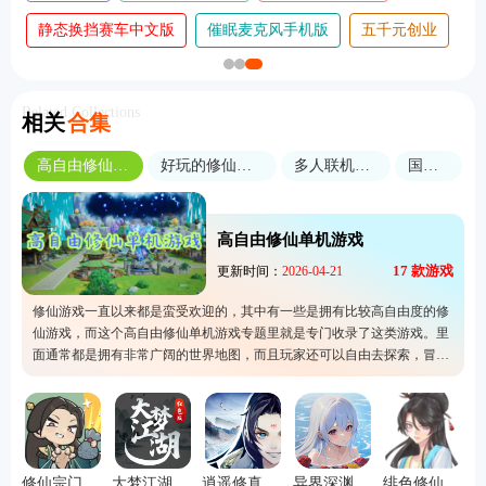
静态换挡赛车中文版
催眠麦克风手机版
五千元创业
Related Collections
相关
合集
高自由修仙单机游戏
好玩的修仙放置类手游
多人联机修仙游戏
国风修仙
高自由修仙单机游戏
17
款游戏
更新时间：
2026-04-21
修仙游戏一直以来都是蛮受欢迎的，其中有一些是拥有比较高自由度的修
仙游戏，而这个高自由修仙单机游戏专题里就是专门收录了这类游戏。里
面通常都是拥有非常广阔的世界地图，而且玩家还可以自由去探索，冒险
或者是随意溜达。而这个专题的出现就是为了让更多的人认识到这类游戏
的存在，所以有兴趣就赶快来选择其中一款吧。
修仙宗门搜打撤
大梦江湖1.80版
逍遥修真少年官方正版下载
异界深渊大灵王手机版
绯色修仙录冷狐版