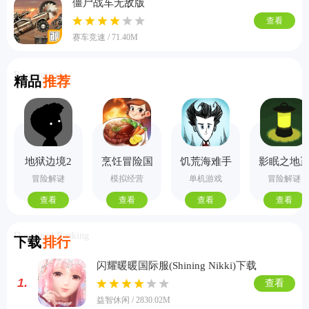
僵尸战车无敌版
查看
赛车竞速 / 71.40M
Recommend
精品
推荐
地狱边境2
烹饪冒险国
饥荒海难手
影眠之地
手机版
际服
机版
式版
冒险解谜
模拟经营
单机游戏
冒险解谜
查看
查看
查看
查看
Download Ranking
下载
排行
闪耀暖暖国际服(Shining Nikki)下载
1.
查看
益智休闲 / 2830.02M