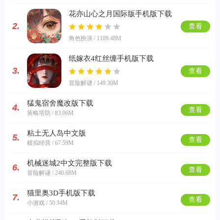
花亦山心之月国际版手机版下载
2.
查看
角色扮演 / 1109.48M
纸嫁衣4红丝缠手机版下载
3.
查看
冒险解谜 / 149.30M
猛鬼宿舍魔改版下载
4.
查看
策略塔防 / 83.06M
粘土无人岛中文版
5.
查看
模拟经营 / 67.59M
机械迷城2中文完整版下载
6.
查看
冒险解谜 / 240.68M
猫里奥3D手机版下载
7.
查看
小游戏 / 50.34M