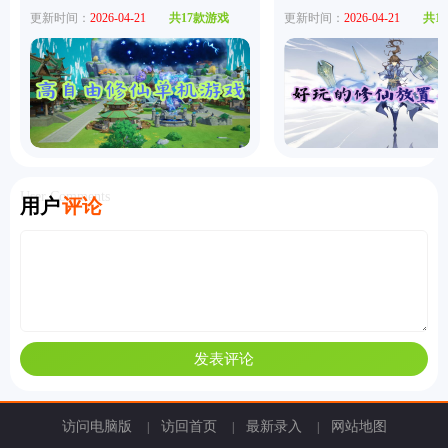
更新时间：
2026-04-21
共17款游戏
更新时间：
2026-04-21
共1
User Comments
用户
评论
访问电脑版
访回首页
最新录入
网站地图
|
|
|