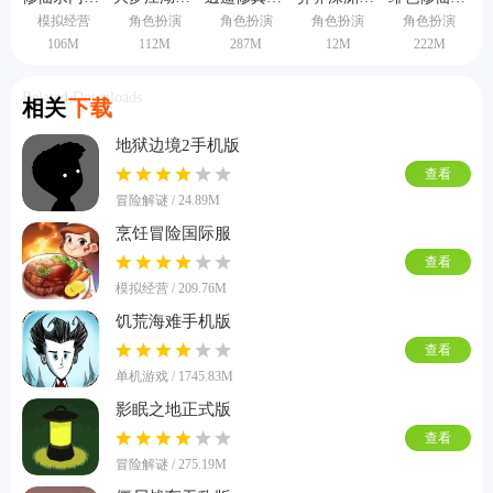
模拟经营
角色扮演
角色扮演
角色扮演
角色扮演
106M
112M
287M
12M
222M
Related Downloads
相关
下载
地狱边境2手机版
查看
冒险解谜 / 24.89M
烹饪冒险国际服
查看
模拟经营 / 209.76M
饥荒海难手机版
查看
单机游戏 / 1745.83M
影眠之地正式版
查看
冒险解谜 / 275.19M