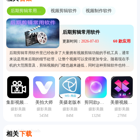
后期剪辑常用软件
视频剪辑软件
视频制作软件
后期剪辑常用软件
60
款应用
更新时间：
2026-07-03
后期剪辑常用软件里已经收录了大量拥有视频剪辑功能的手机工具，通常
来说是用来后期的细节处理，让整个视频可以变得更加专业。随着现在手
机的大范围普及，剪辑视频的门槛也越来越低，同时这种剪辑软件也特别
受欢迎。这个专题所收录的都是比较热门的一类软件，代表它的功能会更
加好用，使用体验也不错，所以快来下载体验看看吧。
集影视频工具箱
美拍大师
美摄老版本
剪同款p图软件
美册视频制作
摄影美颜
摄影美颜
摄影美颜
摄影美颜
摄影美颜
93M
545M
84M
132M
279M
Related Downloads
相关
下载