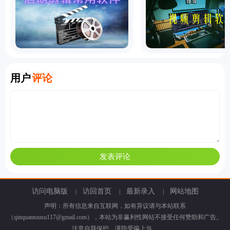
User Comments
用户
评论
访问电脑版
访回首页
最新录入
网站地图
|
|
|
声明：所有信息来自互联网，如有异议请与本站联系
（qinquantousu117@gmail.com），本站为非赢利性网站不接受任何赞助和广告。
注意自我保护，谨防受骗上当。