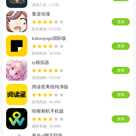
系统工具 / 2.12M
曼波动漫
查看
影音播放 / 63.85M
kakaopage国际版
查看
新闻阅读 / 36.83M
ty模拟器
查看
游戏辅助 / 50.63M
阅读星离线纯净版
查看
新闻阅读 / 46.48M
哇喔相机手机版
查看
摄影美颜 / 26.08M
崽在ai聊天软件