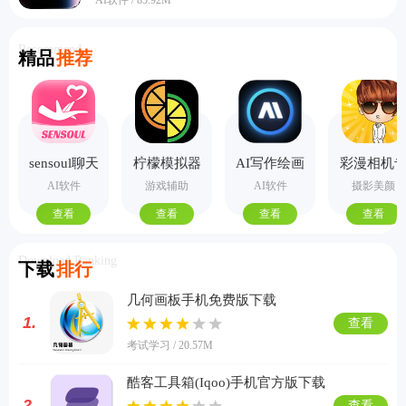
AI软件 / 85.92M
Recommend
精品
推荐
sensoul聊天
柠檬模拟器
AI写作绘画
彩漫相机
手机版
视频PPT助
业版
AI软件
游戏辅助
AI软件
摄影美颜
手
查看
查看
查看
查看
Download Ranking
下载
排行
几何画板手机免费版下载
1.
查看
考试学习 / 20.57M
酷客工具箱(Iqoo)手机官方版下载
2.
查看