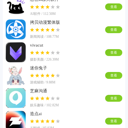
查看
AI软件 / 112.50M
拷贝动漫繁体版
查看
新闻阅读 / 108.77M
vivacut
查看
摄影美颜 / 226.39M
迷你兔子
查看
游戏辅助 / 9.88M
芝麻沟通
查看
娱乐趣味 / 102.82M
造点ai
查看