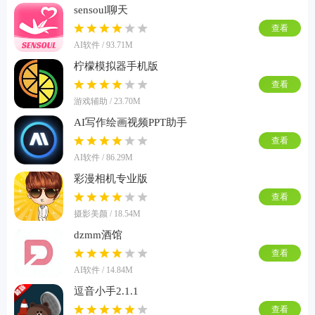
sensoul聊天
查看
AI软件 / 93.71M
柠檬模拟器手机版
查看
游戏辅助 / 23.70M
AI写作绘画视频PPT助手
查看
AI软件 / 86.29M
彩漫相机专业版
查看
摄影美颜 / 18.54M
dzmm酒馆
查看
AI软件 / 14.84M
逗音小手2.1.1
查看