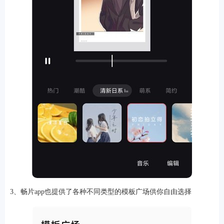
排行
角色扮演
小游戏
恋爱养成
沙盒模组
up主自制
赛车竞速
策略塔防
动作射
击
益智休闲
冒险解谜
街机格斗
模拟经营
音乐游戏
单机游戏
战争策略
系统工具
影音播放
游戏辅助
摄影美颜
办公商务
旅游出行
金融理财
娱乐
趣味
新闻阅读
考试学习
AI软件
健康运动
生活购物
地图导航
主题桌面
3、畅片app也提供了各种不同类型的模板广场供你自由选择