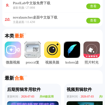
PixelLab中文版免费下载
9.
查看
摄影美颜 / 27.08M
novalauncher桌面中文版下载
10.
查看
主题桌面 / 11.42M
Currently Latest
本类
最新
微颜视频
proccd复
视频美颜
koloro滤
照片时光
美颜手机
古ccd相机
专家手机
镜君
机手机版
版
版
Latest Collection
最新
合集
后期剪辑常用软件
视频剪辑软件
更新时间：
2026-07-03
共60款应用
更新时间：
2026-07-03
共8