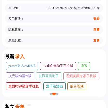
MD5值：
291b2c8b60a302c450df4c70e63423ae
应用权限：
查看
隐私政策：
查看
意见反馈：
查看
New
最新
录入
残痕画质助手
koloro滤镜君
麦麦动态壁纸
大树漫画
凤凰影院tv版
灵幻ai
照片时光机手机版
心悦壁纸旧版本大全
酷漫漫画
Related Collections
相关
合集