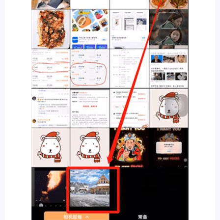
排行
角色扮演
小游戏
恋爱养成
沙盒模组
up主自制
赛车竞速
策略塔防
动作射
击
益智休闲
冒险解谜
街机格斗
模拟经营
音乐游戏
单机游戏
战争策略
系统工具
影音播放
游戏辅助
摄影美颜
办公商务
旅游出行
金融理财
娱乐
趣味
新闻阅读
考试学习
AI软件
健康运动
生活购物
地图导航
主题桌面