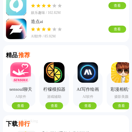
查看
娱乐趣味 / 102.82M
造点ai
查看
AI软件 / 85.92M
Recommend
精品
推荐
sensoul聊天
柠檬模拟器
AI写作绘画
彩漫相机
手机版
视频PPT助
业版
AI软件
游戏辅助
AI软件
摄影美颜
手
查看
查看
查看
查看
Download Ranking
下载
排行