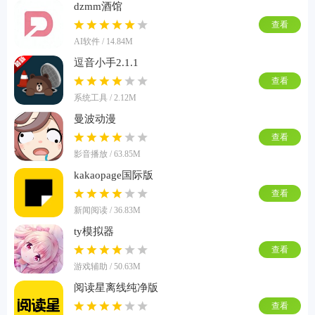
dzmm酒馆
查看
AI软件 / 14.84M
逗音小手2.1.1
查看
系统工具 / 2.12M
曼波动漫
查看
影音播放 / 63.85M
kakaopage国际版
查看
新闻阅读 / 36.83M
ty模拟器
查看
游戏辅助 / 50.63M
阅读星离线纯净版
查看