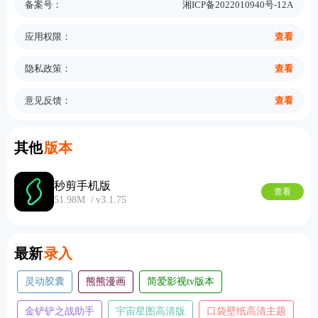
备案号：
湘ICP备2022010940号-12A
应用权限：
查看
隐私政策：
查看
意见反馈：
查看
Version
其他
版本
秒剪手机版
查看
51.98M
v3.1.75
New
最新
录入
灵动胶囊
熊熊漫画
简爱影视tv版本
金铲铲之战助手
宇宙星图高清版
口袋壁纸高清主题