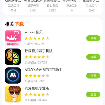
动画制作大师手机版
秀脸faceplay
音画视频制作
电子包浆生成器
鬼畜输入法手机版
系统工具
摄影美颜
摄影美颜
系统工具
系统工具
73M
149M
189M
0
29M
Related Downloads
相关
下载
sensoul聊天
查看
AI软件 / 93.71M
柠檬模拟器手机版
查看
游戏辅助 / 23.70M
AI写作绘画视频PPT助手
查看
AI软件 / 86.29M
彩漫相机专业版
查看
摄影美颜 / 18.54M