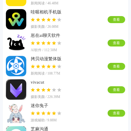
新闻阅读 / 46.48M
哇喔相机手机版
查看
摄影美颜 / 26.08M
崽在ai聊天软件
查看
AI软件 / 112.50M
拷贝动漫繁体版
查看
新闻阅读 / 108.77M
vivacut
查看
摄影美颜 / 226.39M
迷你兔子
查看
游戏辅助 / 9.88M
芝麻沟通