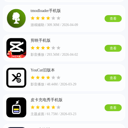
tmodloader手机版
查看
游戏辅助 / 309.30M / 2026-04-09
剪映手机版
查看
影音播放 / 293.56M / 2026-04-02
排行
YouCut旧版本
角色扮演
小游戏
恋爱养成
沙盒模组
up主自制
赛车竞速
策略塔防
动作射
查看
击
益智休闲
冒险解谜
街机格斗
模拟经营
音乐游戏
单机游戏
战争策略
影音播放 / 48.44M / 2026-03-29
系统工具
影音播放
游戏辅助
摄影美颜
办公商务
旅游出行
金融理财
娱乐
趣味
新闻阅读
考试学习
AI软件
健康运动
生活购物
地图导航
主题桌面
皮卡充电秀手机版
查看
主题桌面 / 61.75M / 2026-03-23