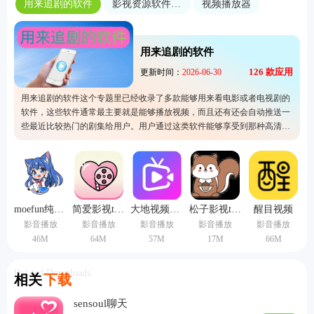
用来追剧的软件
影视资源软件合集
视频播放器
用来追剧的软件
126
款应用
更新时间：
2026-06-30
用来追剧的软件这个专题里已经收录了多款能够用来看电影或者电视剧的
软件，这些软件通常最主要就是能够播放视频，而且还有还会自动推送一
些最近比较热门的剧集给用户。用户通过这类软件能够享受到那种高清的
观影体验，而且所有的影视题材到能够找到。这个专题里的软件相比于其
他的影视软件会更加好用，所以喜欢看戏的用户千万不要错过了噢。
moefun纯净版
简爱影视tv版本
大地视频高清完整版
松子影视tv版
醒目视频
影音播放
影音播放
影音播放
影音播放
影音播放
46M
64M
57M
17M
66M
Related Downloads
相关
下载
sensoul聊天