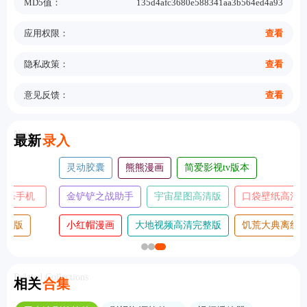
MD5值：
135d4afc3680e588341aa3b564ed4a93
应用权限：
查看
隐私政策：
查看
意见反馈：
查看
New
最新
录入
灵动胶囊
熊熊漫画
简爱影视tv版本
金铲铲之战助手
宇宙星图高清版
口袋壁纸高清主题
小红帽漫画
大地视频高清完整版
饥荒大典离线版
Related Collections
相关
合集