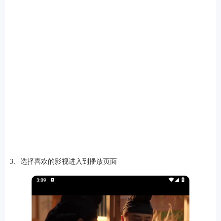
排行
角色扮演
小游戏
恋爱养成
沙盒模组
up主自制
赛车竞速
策略塔防
动作射
击
益智休闲
冒险解谜
街机格斗
模拟经营
音乐游戏
单机游戏
战争策略
系统工具
影音播放
游戏辅助
摄影美颜
办公商务
旅游出行
金融理财
娱乐
3、选择喜欢的影视进入到播放页面
趣味
新闻阅读
考试学习
AI软件
健康运动
生活购物
地图导航
主题桌面