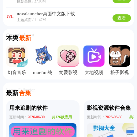
摄影美颜 / 27.08M
novalauncher桌面中文版下载
10.
查看
主题桌面 / 11.42M
Currently Latest
本类
最新
幻音音乐
moefun纯
简爱影视
大地视频
松子影视
手机版
净版
tv版本
高清完整
tv版
版
Latest Collection
最新
合集
用来追剧的软件
影视资源软件合集
更新时间：
2026-06-30
共126款应用
更新时间：
2026-06-30
共2