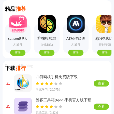
Recommend
精品
推荐
sensoul聊天
柠檬模拟器
AI写作绘画
彩漫相机
手机版
视频PPT助
业版
AI软件
游戏辅助
AI软件
摄影美颜
手
查看
查看
查看
查看
Download Ranking
下载
排行
几何画板手机免费版下载
1.
查看
考试学习 / 20.57M
酷客工具箱(Iqoo)手机官方版下载
2.
查看
系统工具 / 3.82M