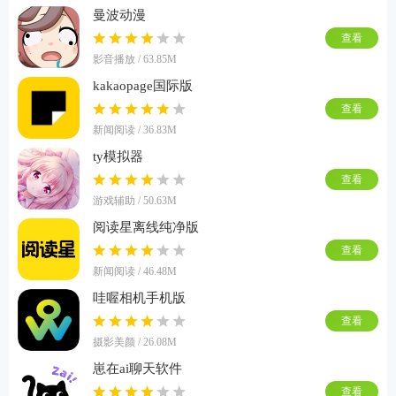
曼波动漫
查看
影音播放 / 63.85M
kakaopage国际版
查看
新闻阅读 / 36.83M
ty模拟器
查看
游戏辅助 / 50.63M
阅读星离线纯净版
查看
新闻阅读 / 46.48M
哇喔相机手机版
查看
摄影美颜 / 26.08M
崽在ai聊天软件
查看