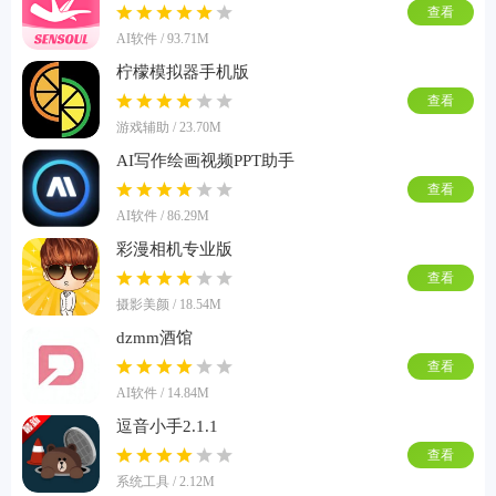
查看
AI软件 / 93.71M
柠檬模拟器手机版
查看
游戏辅助 / 23.70M
AI写作绘画视频PPT助手
查看
AI软件 / 86.29M
彩漫相机专业版
查看
摄影美颜 / 18.54M
dzmm酒馆
查看
AI软件 / 14.84M
逗音小手2.1.1
查看
系统工具 / 2.12M