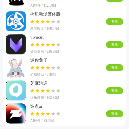
AI软件 / 112.50M
拷贝动漫繁体版
查看
新闻阅读 / 108.77M
vivacut
查看
摄影美颜 / 226.39M
迷你兔子
查看
游戏辅助 / 9.88M
芝麻沟通
查看
娱乐趣味 / 102.82M
造点ai
查看
AI软件 / 85.92M