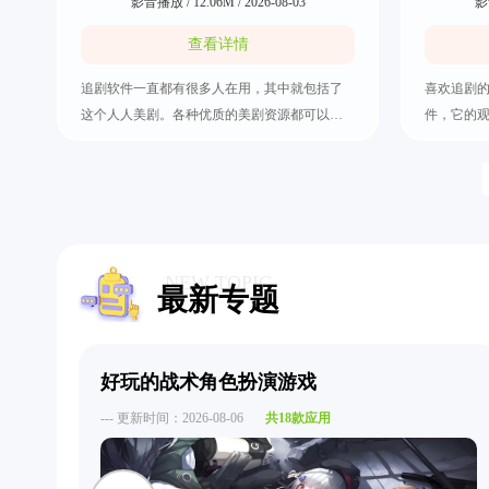
影音播放 / 12.06M / 2026-08-03
影音
查看详情
追剧软件一直都有很多人在用，其中就包括了
喜欢追剧的
这个人人美剧。各种优质的美剧资源都可以在
件，它的
里面找到，不管一些经典老剧还是近期的热播
影、电视
剧都应有尽有，还可以搜索自己喜欢的相关影
意搜索自
视内容。当然其他的地区的剧集也是收录在这
行筛选也
里了，绝对是影视爱好者们的必备工具，所以
让不同地
还不快来把人人美剧下载好试试看吧。
影过程，快
NEW TOPIC
最新专题
好玩的战术角色扮演游戏
--- 更新时间：2026-08-06
共18款应用