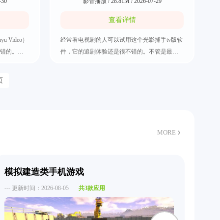
-30
影音播放 / 28.81M / 2026-07-29
查看详情
 Video）
经常看电视剧的人可以试用这个光影捕手tv版软
错的。大
件，它的追剧体验还是很不错的。不管是最近
，比如优
的热播剧还是多年前的经典老片都应有尽有，
视播放功
当然也可以通过各种分类去筛选相关影视内
页
人真的要
容，比如年份、地区以及题材等。其中的观影
能推荐功
环境是没有任何打扰的，而且这些视频都拥有
tv盒子下载
超清的画质，快把光影捕手tv版下载好。
MORE
模拟建造类手机游戏
追
--- 更新时间：2026-08-05
共3款应用
--- 