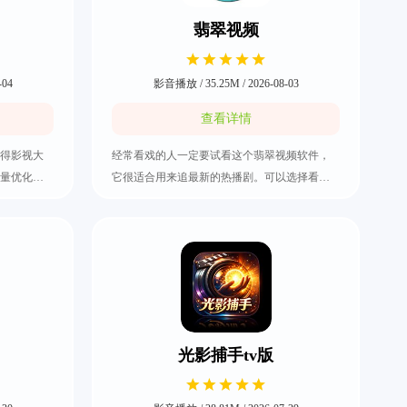
翡翠视频
-04
影音播放 / 35.25M / 2026-08-03
查看详情
得影视大
经常看戏的人一定要试看这个翡翠视频软件，
量优化。
它很适合用来追最新的热播剧。可以选择看电
电影以及
视剧、电影或者是综艺都可以，而且更新速度
用户的观
是非常快的，不用用户等待太长的时间。可以
很仔细。
通过分类功能去筛选自己有兴趣看的影视内
便之后再
容，而且整体的使用操作是特别流畅的，所以
快来把翡翠视频下载好开始看戏吧。
光影捕手tv版