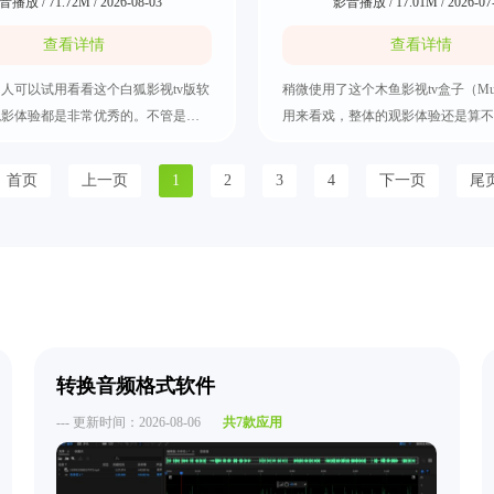
播放 / 71.72M / 2026-08-03
影音播放 / 17.01M / 2026-07
查看详情
查看详情
人可以试用看看这个白狐影视tv版软
稍微使用了这个木鱼影视tv盒子（Muyu
观影体验都是非常优秀的。不管是电
用来看戏，整体的观影体验还是算不
剧还是综艺节目都应有尽有，可以随
部分著名的视频网站资源都应有尽有
己喜欢的影视内容，或者通过分类进
酷、爱奇艺和腾讯视频，而且它的影
首页
上一页
1
2
3
4
下一页
尾
很便捷。其中有着切换字幕的功能，
能都是经过了优化。经常看电视剧的
区的用户也可以轻松享受到完美的观
要试用看看，最常见的缓存下载和智
把白狐影视tv版下载好吧。
能都是具备的，那就快来把木鱼影视
好。
转换音频格式软件
--- 更新时间：2026-08-06
共7款应用