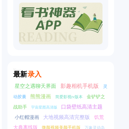
New
最新
录入
影趣相机手机版
星空之遇聊天界面
灵
熊熊漫画
金铲铲之
动胶囊
简爱影视tv版本
口袋壁纸高清主题
战助手
宇宙星图高清版
大地视频高清完整版
小红帽漫画
饥荒
大典离线版
微颜视频美颜手机版
万象灵动岛