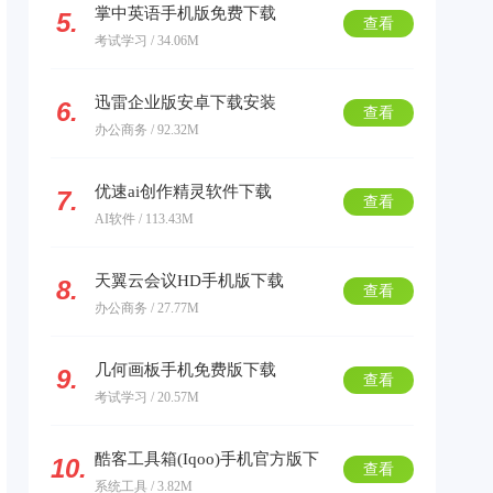
掌中英语手机版免费下载
5.
查看
考试学习 / 34.06M
迅雷企业版安卓下载安装
6.
查看
办公商务 / 92.32M
优速ai创作精灵软件下载
7.
查看
AI软件 / 113.43M
天翼云会议HD手机版下载
8.
查看
办公商务 / 27.77M
几何画板手机免费版下载
9.
查看
考试学习 / 20.57M
酷客工具箱(Iqoo)手机官方版下
10.
查看
系统工具 / 3.82M
载