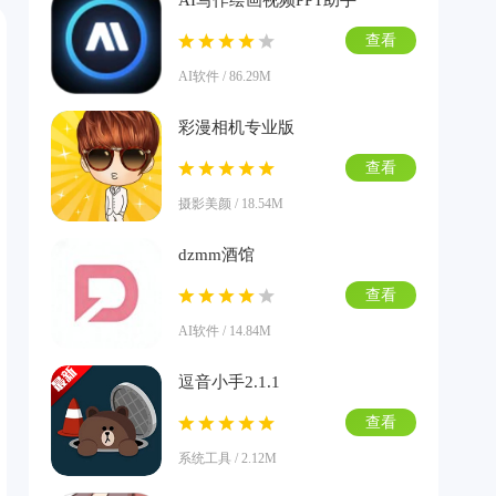
AI写作绘画视频PPT助手
查看
AI软件 / 86.29M
彩漫相机专业版
查看
摄影美颜 / 18.54M
dzmm酒馆
查看
AI软件 / 14.84M
逗音小手2.1.1
查看
系统工具 / 2.12M