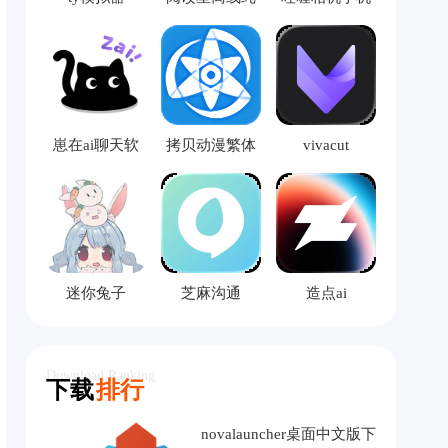
净版
版
崽在ai聊天软
拷贝动漫繁体
vivacut
件
版
迷你兔子
芝麻沟通
造点ai
Download Ranking
下载
排行
novalauncher桌面中文版下