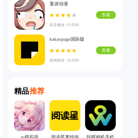
曼波动漫
查看
影音播放 / 63.85M
kakaopage国际版
查看
新闻阅读 / 36.83M
Recommend
精品
推荐
ty模拟器
阅读星离线纯
哇喔相机手机