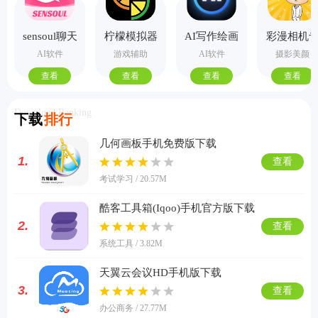
sensoul聊天
柠檬模拟器
AI写作绘画
彩漫相机
手机版
视频PPT助
业版
AI软件
游戏辅助
AI软件
摄影美颜
手
查看
查看
查看
查看
Download Ranking
下载
排行
几何画板手机免费版下载
1.
查看
考试学习 / 20.57M
酷客工具箱(Iqoo)手机官方版下载
2.
查看
系统工具 / 3.82M
天翼云会议HD手机版下载
3.
查看
办公商务 / 27.77M