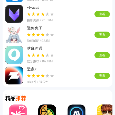
vivacut
查看
摄影美颜 / 226.39M
迷你兔子
查看
游戏辅助 / 9.88M
芝麻沟通
查看
娱乐趣味 / 102.82M
造点ai
查看
AI软件 / 85.92M
Recommend
精品
推荐