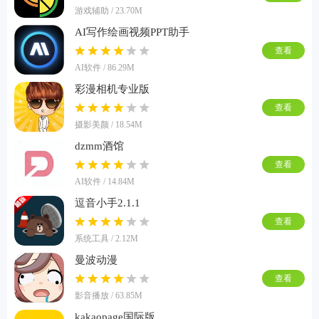
游戏辅助 / 23.70M
AI写作绘画视频PPT助手
查看
AI软件 / 86.29M
彩漫相机专业版
查看
摄影美颜 / 18.54M
dzmm酒馆
查看
AI软件 / 14.84M
逗音小手2.1.1
查看
系统工具 / 2.12M
曼波动漫
查看
影音播放 / 63.85M
kakaopage国际版