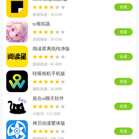
查看
新闻阅读 / 36.83M
ty模拟器
查看
游戏辅助 / 50.63M
阅读星离线纯净版
查看
新闻阅读 / 46.48M
哇喔相机手机版
查看
摄影美颜 / 26.08M
崽在ai聊天软件
查看
AI软件 / 112.50M
拷贝动漫繁体版
查看
新闻阅读 / 108.77M