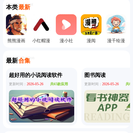
Currently Latest
本类
最新
熊熊漫画
小红帽漫
漫小社
漫阅
漫千绘漫
画
画
Latest Collection
最新
合集
超好用的小说阅读软件
图书阅读
更新时间：
2026-05-26
共65款应用
更新时间：
2026-05-26
共8