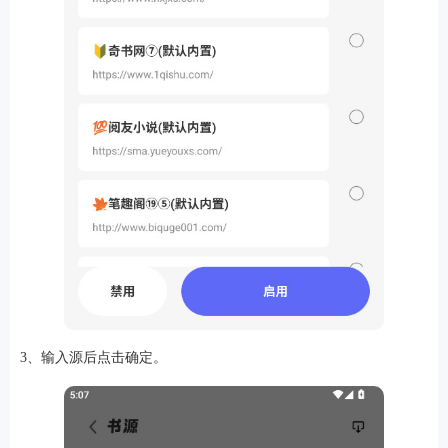
排行
角色扮演
小游戏
恋爱养成
沙盒模组
up主自制
赛车竞速
策略塔防
动作射
击
益智休闲
冒险解谜
街机格斗
模拟经营
音乐游戏
单机游戏
战争策略
系统工具
影音播放
游戏辅助
摄影美颜
办公商务
旅游出行
金融理财
娱乐
趣味
新闻阅读
考试学习
AI软件
健康运动
生活购物
地图导航
主题桌面
3、输入源后点击确定。