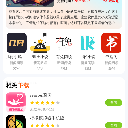
65
款应用
更新时间：
2026-05-26
随着这几年网文的快速发展，可以看小说的软件就一直很多在用，而这个
超好用的小说阅读软件专题就收录了这类应用。这些软件里的小说资源是
非常全的，不管是任何题材都有在里面，绝对可以满足不同读者的需求。
而这里的软件算得上是比较热门的一类了，经常快小说的人可以在这里选
择一个合适的去使用噢，或许它能给自己一个惊喜呢。
几何小说纯净版
蜂王小说
有兔阅读
lk轻小说
书荒阁
新闻阅读
新闻阅读
新闻阅读
新闻阅读
新闻阅读
27M
32M
32M
13M
50M
Related Downloads
相关
下载
sensoul聊天
查看
AI软件 / 93.71M
柠檬模拟器手机版
查看