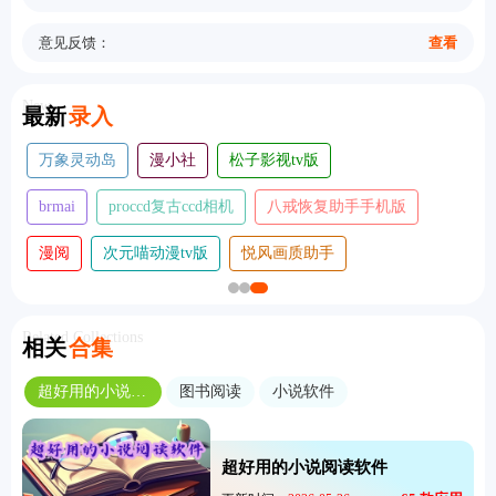
意见反馈：
查看
New
最新
录入
万象灵动岛
漫小社
松子影视tv版
brmai
proccd复古ccd相机
八戒恢复助手手机版
漫阅
次元喵动漫tv版
悦风画质助手
Related Collections
相关
合集
超好用的小说阅读软件
图书阅读
小说软件
超好用的小说阅读软件