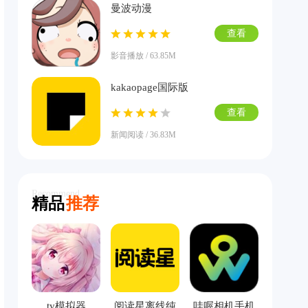
曼波动漫
查看
影音播放 / 63.85M
kakaopage国际版
查看
新闻阅读 / 36.83M
Recommend
精品
推荐
ty模拟器
阅读星离线纯
哇喔相机手机