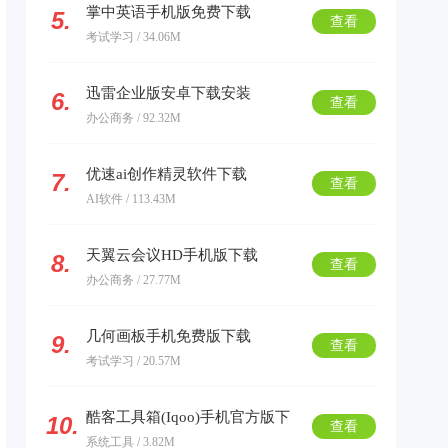
掌中英语手机版免费下载
5.
查看
考试学习 / 34.06M
迅雷企业版安卓下载安装
6.
查看
办公商务 / 92.32M
优速ai创作精灵软件下载
7.
查看
AI软件 / 113.43M
天翼云会议HD手机版下载
8.
查看
办公商务 / 27.77M
几何画板手机免费版下载
9.
查看
考试学习 / 20.57M
酷客工具箱(Iqoo)手机官方版下
10.
查看
系统工具 / 3.82M
载