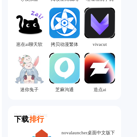
净版
版
崽在ai聊天软
拷贝动漫繁体
vivacut
件
版
迷你兔子
芝麻沟通
造点ai
Download Ranking
下载
排行
novalauncher桌面中文版下