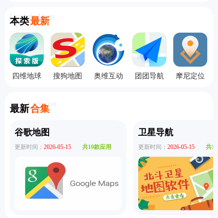
Currently Latest
本类
最新
四维地球
搜狗地图
奥维互动
团团导航
摩尼定位
探索版
精简版
地图高清
语音包完
安卓版
版
整版
Latest Collection
最新
合集
谷歌地图
卫星导航
更新时间：
2026-05-15
共10款应用
更新时间：
2026-05-15
共1