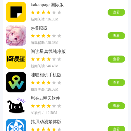
kakaopage国际版
查看
新闻阅读 / 36.83M
ty模拟器
查看
游戏辅助 / 50.63M
阅读星离线纯净版
查看
新闻阅读 / 46.48M
哇喔相机手机版
查看
摄影美颜 / 26.08M
崽在ai聊天软件
查看
AI软件 / 112.50M
拷贝动漫繁体版
查看