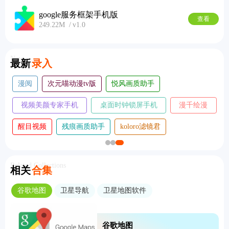
google服务框架手机版
查看
249.22M
v1.0
New
最新
录入
漫阅
次元喵动漫tv版
悦风画质助手
视频美颜专家手机
桌面时钟锁屏手机
漫千绘漫
版
版
画
醒目视频
残痕画质助手
koloro滤镜君
Related Collections
相关
合集
谷歌地图
卫星导航
卫星地图软件
谷歌地图