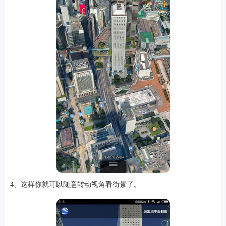
排行
角色扮演
小游戏
恋爱养成
沙盒模组
up主自制
赛车竞速
策略塔防
动作射
击
益智休闲
冒险解谜
街机格斗
模拟经营
音乐游戏
单机游戏
战争策略
系统工具
影音播放
游戏辅助
摄影美颜
办公商务
旅游出行
金融理财
娱乐
趣味
新闻阅读
考试学习
AI软件
健康运动
生活购物
地图导航
主题桌面
4、这样你就可以随意转动视角看街景了。