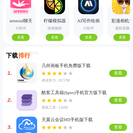
sensoul聊天
柠檬模拟器
AI写作绘画
彩漫相机
手机版
视频PPT助
业版
AI软件
游戏辅助
AI软件
摄影美颜
手
查看
查看
查看
查看
Download Ranking
下载
排行
几何画板手机免费版下载
1.
查看
考试学习 / 20.57M
酷客工具箱(Iqoo)手机官方版下载
2.
查看
系统工具 / 3.82M
天翼云会议HD手机版下载
3.
查看