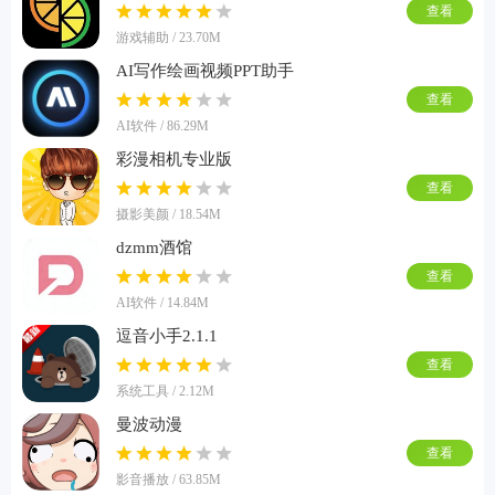
查看
游戏辅助 / 23.70M
AI写作绘画视频PPT助手
查看
AI软件 / 86.29M
彩漫相机专业版
查看
摄影美颜 / 18.54M
dzmm酒馆
查看
AI软件 / 14.84M
逗音小手2.1.1
查看
系统工具 / 2.12M
曼波动漫
查看
影音播放 / 63.85M