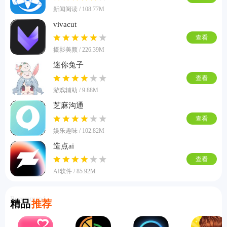
新闻阅读 / 108.77M
vivacut
查看
摄影美颜 / 226.39M
迷你兔子
查看
游戏辅助 / 9.88M
芝麻沟通
查看
娱乐趣味 / 102.82M
造点ai
查看
AI软件 / 85.92M
Recommend
精品
推荐