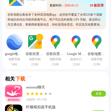
10
款应用
更新时间：
2026-05-15
谷歌地图合集收录了各种高清地图app，这些软件覆盖了全球220多个国家
和地区的综合导航和探索平台。用户可以实时获取 GPS 导航、路况和公
共交通信息，掌握商家最新动态，轻松发现杂货店、药店及其他重要地
点，主要功能包括离线地图、室内全景街景、公共交通信息，以及创建和
分享收藏地点列表的功能。
google地球手机版
谷歌街景地图安卓版
谷歌街景地图高清手机版
Google Maps手机版
谷歌地图中文版
地图导航
地图导航
地图导航
旅游出行
地图导航
54M
210M
210M
233M
233M
Related Downloads
相关
下载
sensoul聊天
查看
AI软件 / 93.71M
柠檬模拟器手机版