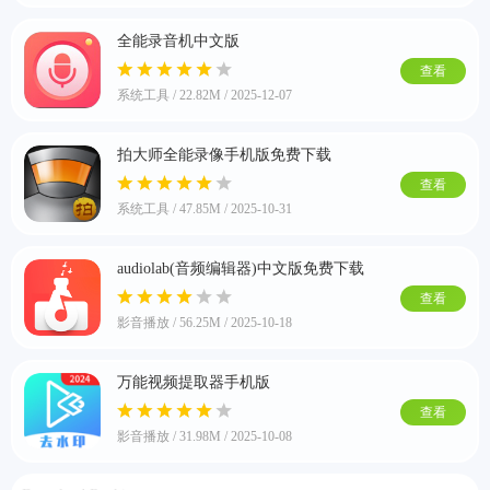
全能录音机中文版
查看
系统工具 / 22.82M / 2025-12-07
拍大师全能录像手机版免费下载
查看
系统工具 / 47.85M / 2025-10-31
排行
audiolab(音频编辑器)中文版免费下载
角色扮演
小游戏
恋爱养成
沙盒模组
up主自制
赛车竞速
策略塔防
动作射
查看
击
益智休闲
冒险解谜
街机格斗
模拟经营
音乐游戏
单机游戏
战争策略
影音播放 / 56.25M / 2025-10-18
系统工具
影音播放
游戏辅助
摄影美颜
办公商务
旅游出行
金融理财
娱乐
趣味
新闻阅读
考试学习
AI软件
健康运动
生活购物
地图导航
主题桌面
万能视频提取器手机版
查看
影音播放 / 31.98M / 2025-10-08