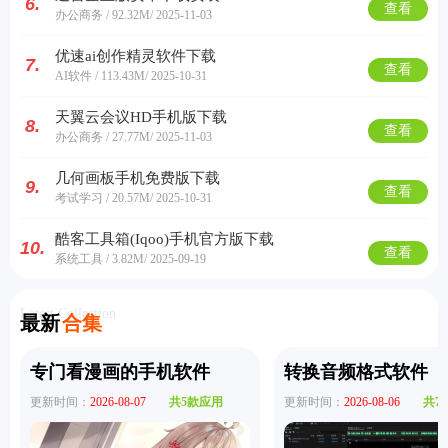
6.
查看
办公商务 / 92.32M
/ 2025-11-03
优速ai创作精灵软件下载
7.
查看
AI软件 / 113.43M
/ 2025-10-31
天翼云会议HD手机版下载
8.
查看
办公商务 / 27.77M
/ 2025-11-03
几何画板手机免费版下载
9.
查看
考试学习 / 20.57M
/ 2025-10-31
酷客工具箱(Iqoo)手机官方版下载
10.
查看
系统工具 / 3.82M
/ 2025-09-19
Latest Collection
最新
合集
专门看漫画的手机软件
转换音频格式软件
更新时间：
2026-08-07
共5款应用
更新时间：
2026-08-06
共7