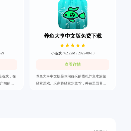
版
养鱼大亨中文版免费下载
-29
小游戏 / 62.22M / 2025-09-18
查看详情
险游戏，在
养鱼大亨中文版是休闲好玩的模拟养鱼水族馆
广阔的海
经营游戏。玩家将经营水族馆，并在里面养殖
鱼变成大
各种不同品种的鱼。游戏内的藻类不仅能够产
生物，比
生氧气，玩家要制作成氧气瓶换钱，之后升
避开比自
级，获取丰富的资源。玩家能够把获取的资源
海洋地
用来扩大自己的水族馆，养殖到更多种类的
鱼。养鱼大亨安卓汉化版下载随着时间前进，
玩家水族馆的等级也会逐渐提升，并且可以解