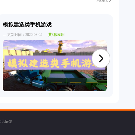
MORE
锁不同种类的鱼。
模拟建造类手机游戏
追
--- 更新时间：2026-08-05
共3款应用
--- 
意见反馈