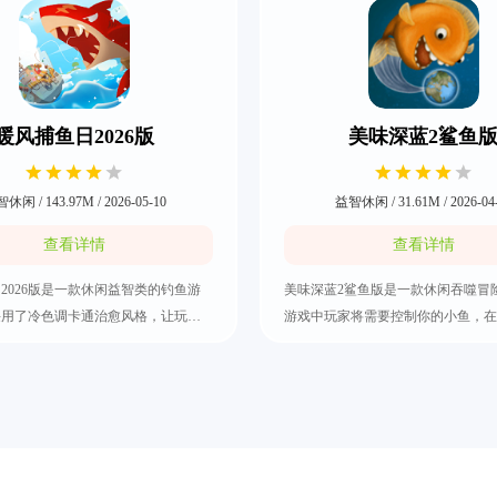
暖风捕鱼日2026版
美味深蓝2鲨鱼
休闲 / 143.97M / 2026-05-10
益智休闲 / 31.61M / 2026-04
查看详情
查看详情
2026版是一款休闲益智类的钓鱼游
美味深蓝2鲨鱼版是一款休闲吞噬冒
采用了冷色调卡通治愈风格，让玩家
游戏中玩家将需要控制你的小鱼，在
戏中放松心情的游玩。你需要在阳光
洋世界中自由探索，慢慢的从一条小
岛环境中进行钓鱼，当小鱼上钩后便
鲨鱼。玩家需要吞食比自己小的海洋
玩家的体力将鱼钓上来，暖风捕鱼日
如小虾米、浮游生物等，同时也需要
的养成线和多样的关卡挑战，让玩家
己大的生物。游戏提供了各种精美的
闲时消磨时光。
图，包括海洋、湖泊、下水道。