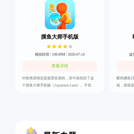
摸鱼大师手机版
模拟经营 / 108.89M / 2026-07-14
益智
查看详情
钓鱼类游戏还是挺受欢迎的，其中就包括了这
暖风捕鱼日
个摸鱼大师手机版（Aquarium Land）。不管它
戏，游戏
还有很多模拟经营类的玩法元素，作为冒险家
可以在游
发现了一个水族馆，之后就开始努力经营和扩
灿烂的海
大这个水族馆。里面还有大量不同类型的海洋
需要消耗
生物，比如有鱼、蟹、虾、龟等，整体上来说
拥有丰富
还挺放松和休闲的，没有什么重要的任务需要
可以在休
完成，快来把摸鱼大师手机版下载好。
NEW TOPIC