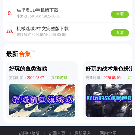
猫里奥3D手机版下载
9.
查看
小游戏 / 50.34M
/ 2026-05-06
机械迷城2中文完整版下载
10.
查看
冒险解谜 / 240.68M
/ 2026-05-06
Latest Collection
最新
合集
好玩的鱼类游戏
好玩的战术角色扮演
排行
更新时间：
2026-08-07
共6款游戏
更新时间：
2026-08-06
共1
角色扮演
小游戏
恋爱养成
沙盒模组
up主自制
赛车竞速
策略塔防
动作射
击
益智休闲
冒险解谜
街机格斗
模拟经营
音乐游戏
单机游戏
战争策略
系统工具
影音播放
游戏辅助
摄影美颜
办公商务
旅游出行
金融理财
娱乐
趣味
新闻阅读
考试学习
AI软件
健康运动
生活购物
地图导航
主题桌面
访问电脑版
访回首页
最新录入
网站地图
|
|
|