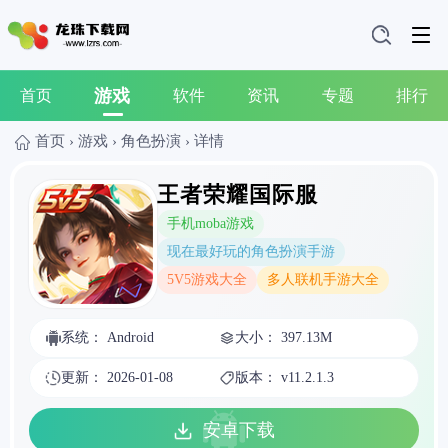
游戏
首页
软件
资讯
专题
排行
首页
›
游戏
›
角色扮演
›
详情
王者荣耀国际服
手机moba游戏
现在最好玩的角色扮演手游
5V5游戏大全
多人联机手游大全
系统： Android
大小： 397.13M
更新： 2026-01-08
版本： v11.2.1.3
安卓下载