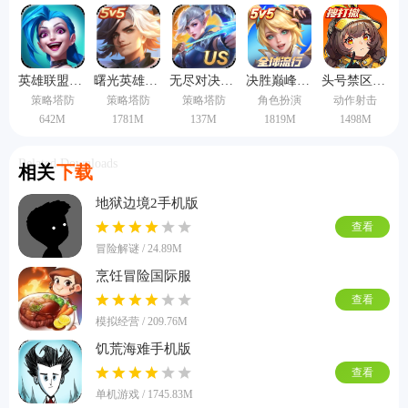
属于非常火爆的moba手游，所以有兴趣的话就快来选择自己喜欢的游戏
吧。
英雄联盟国际服
曙光英雄国际服
无尽对决国际服
决胜巅峰先锋服
头号禁区手游
策略塔防
策略塔防
策略塔防
角色扮演
动作射击
642M
1781M
137M
1819M
1498M
Related Downloads
相关
下载
地狱边境2手机版
查看
冒险解谜 / 24.89M
烹饪冒险国际服
查看
模拟经营 / 209.76M
饥荒海难手机版
查看
单机游戏 / 1745.83M