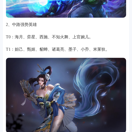
2、中路强势英雄
T0：海月、弈星、西施、不知火舞、上官婉儿。
T1：妲己、甄姬、貂蝉、诸葛亮、墨子、小乔、米莱狄。