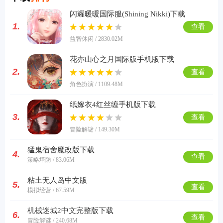
闪耀暖暖国际服(Shining Nikki)下载
1.
查看
益智休闲 / 2830.02M
花亦山心之月国际版手机版下载
2.
查看
角色扮演 / 1109.48M
纸嫁衣4红丝缠手机版下载
3.
查看
冒险解谜 / 149.30M
猛鬼宿舍魔改版下载
4.
查看
策略塔防 / 83.06M
粘土无人岛中文版
5.
查看
模拟经营 / 67.59M
机械迷城2中文完整版下载
6.
查看
冒险解谜 / 240.68M