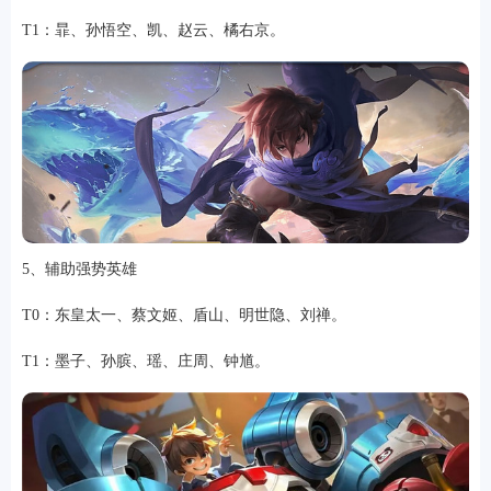
T1：暃、孙悟空、凯、赵云、橘右京。
5、辅助强势英雄
T0：东皇太一、蔡文姬、盾山、明世隐、刘禅。
T1：墨子、孙膑、瑶、庄周、钟馗。