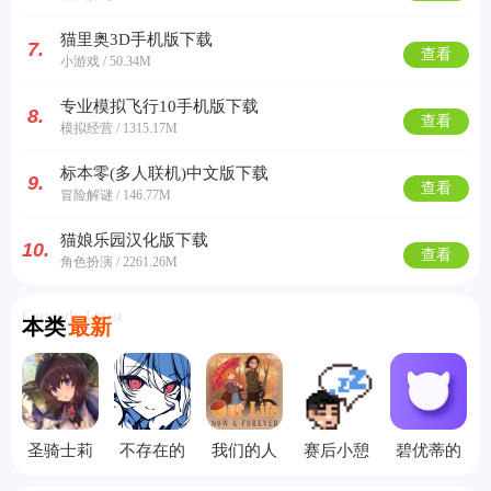
猫里奥3D手机版下载
7.
查看
小游戏 / 50.34M
专业模拟飞行10手机版下载
8.
查看
模拟经营 / 1315.17M
标本零(多人联机)中文版下载
9.
查看
冒险解谜 / 146.77M
猫娘乐园汉化版下载
10.
查看
角色扮演 / 2261.26M
Currently Latest
本类
最新
圣骑士莉
不存在的
我们的人
赛后小憩
碧优蒂的
卡物语手
你和我完
生此刻与
汉化版
世界国际