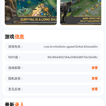
Information
游戏
信息
游戏包名：
com.levelinfinite.sgameGlobal.kbinstaller
MD5值：
90cf66446f2584a50fb0d897bb3b648c
游戏权限：
查看
隐私政策：
查看
意见反馈：
查看
New
最新
录入