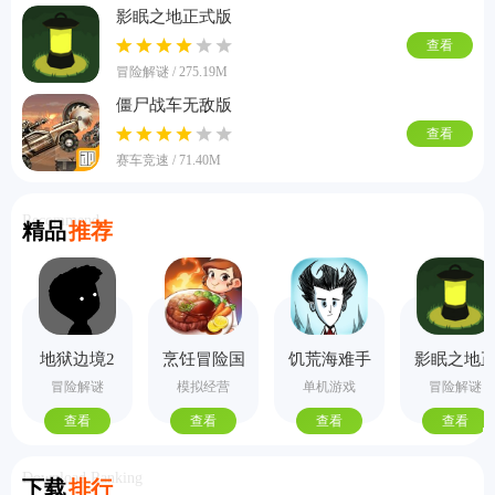
影眠之地正式版
查看
冒险解谜 / 275.19M
僵尸战车无敌版
查看
赛车竞速 / 71.40M
Recommend
精品
推荐
地狱边境2
烹饪冒险国
饥荒海难手
影眠之地
手机版
际服
机版
式版
冒险解谜
模拟经营
单机游戏
冒险解谜
查看
查看
查看
查看
Download Ranking
下载
排行