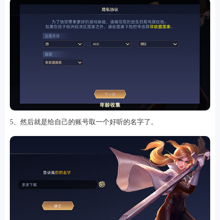
排行
5、然后就是给自己的账号取一个好听的名字了。
角色扮演
小游戏
恋爱养成
沙盒模组
up主自制
赛车竞速
策略塔防
动作射
击
益智休闲
冒险解谜
街机格斗
模拟经营
音乐游戏
单机游戏
战争策略
系统工具
影音播放
游戏辅助
摄影美颜
办公商务
旅游出行
金融理财
娱乐
趣味
新闻阅读
考试学习
AI软件
健康运动
生活购物
地图导航
主题桌面