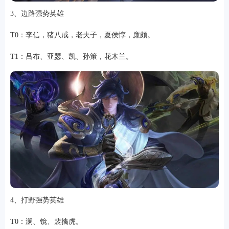
3、边路强势英雄
T0：李信，猪八戒，老夫子，夏侯惇，廉颇。
T1：吕布、亚瑟、凯、孙策，花木兰。
4、打野强势英雄
T0：澜、镜、裴擒虎。