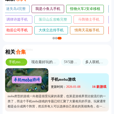
摄影师模拟器手机
善良都市手机
王座守护者手机
版
版
版
奥术扳机中文版
暴走植物园手机版
黄油猫cato手机版
航海奇兵手游
谁淹了我的世界手
指尖战斗家无
2026
机版
敌版
Related Collections
相关
合集
手机moba游戏
现在最好玩的角色扮演手游
5V5游戏大全
多人联机手游大全
手机moba游戏
16
款游戏
更新时间：
2026-01-08
moba类型的游戏一向都是很受玩家的喜爱，也算是游戏界里比较流行的一
类了，而这个手机moba游戏的专题已经汇聚了大量相关的手游。玩家通常
都是会分成两个阵营，然后所有人可以选择自己喜欢的英雄角色，在一个
地图上互相战斗以及最终目标是摧毁对方的防御塔。这里准备的游戏都是