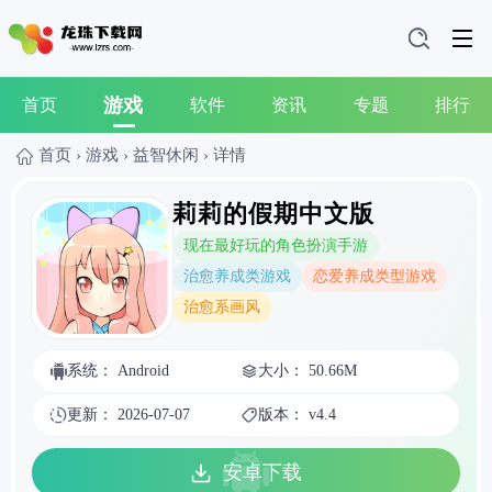
游戏
首页
软件
资讯
专题
排行
首页
›
游戏
›
益智休闲
›
详情
莉莉的假期中文版
现在最好玩的角色扮演手游
治愈养成类游戏
恋爱养成类型游戏
治愈系画风
系统： Android
大小： 50.66M
更新： 2026-07-07
版本： v4.4
安卓下载