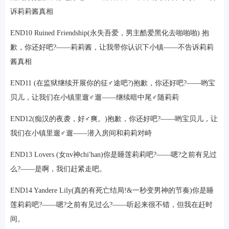
诉莉莉酱真相
END10 Ruined Friendship(永失吾爱，男主酷爱黑化去啪啪啪) 抱
歉，你还好吧?——莉莉酱，让我带你认识下小镇——不告诉莉莉
酱真相
END11 (在监狱继续开展你的征♂途吧?)抱歉，你还好吧?——哟宝
贝儿，让我们在小镇里遛♂遛——继续暗中尾♂随莉莉
END12(痴汉的夜袭，好♂爽。)抱歉，你还好吧?——哟宝贝儿，让
我们在小镇里遛♂遛——潜入房间和莉莉对峙
END13 Lovers (女nv神chi'han)你是睡莲莉莉吧?——嗯?之前有见过
么?——是啊，我们赶紧走吧。
END14 Yandere Lily(真的有死亡结局!&一秒变男神的节奏)你是睡
莲莉莉吧?——嗯?之前有见过么?——听起来很不错，但我在赶时
间。