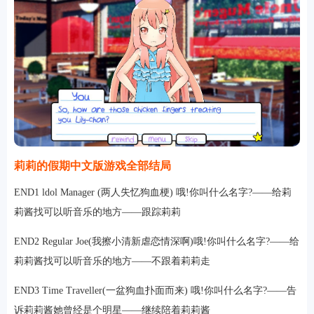
排行
莉莉的假期中文版游戏全部结局
角色扮演
小游戏
恋爱养成
沙盒模组
up主自制
赛车竞速
策略塔防
动作射
END1 ldol Manager (两人失忆狗血梗) 哦!你叫什么名字?——给莉
击
益智休闲
冒险解谜
街机格斗
模拟经营
音乐游戏
单机游戏
战争策略
莉酱找可以听音乐的地方——跟踪莉莉
系统工具
影音播放
游戏辅助
摄影美颜
办公商务
旅游出行
金融理财
娱乐
趣味
新闻阅读
考试学习
AI软件
健康运动
生活购物
地图导航
主题桌面
END2 Regular Joe(我擦小清新虐恋情深啊)哦!你叫什么名字?——给
莉莉酱找可以听音乐的地方——不跟着莉莉走
END3 Time Traveller(一盆狗血扑面而来) 哦!你叫什么名字?——告
诉莉莉酱她曾经是个明星——继续陪着莉莉酱