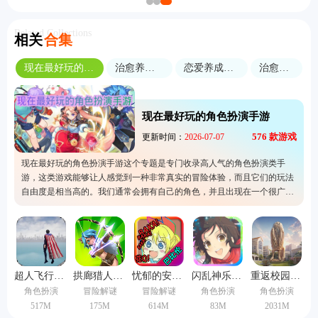
Related Collections
相关
合集
现在最好玩的角色扮演手游
治愈养成类游戏
恋爱养成类型游戏
治愈系画风
现在最好玩的角色扮演手游
576
款游戏
更新时间：
2026-07-07
现在最好玩的角色扮演手游这个专题是专门收录高人气的角色扮演类手
游，这类游戏能够让人感觉到一种非常真实的冒险体验，而且它们的玩法
自由度是相当高的。我们通常会拥有自己的角色，并且出现在一个很广阔
的开放世界中。所以这类游戏的玩法是非常多样化的，有兴趣的玩家可以
这里快速下载噢。快来下载体验探索的乐趣吧。
超人飞行模拟器手机版
拱廊猎人1.16.2版本
忧郁的安娜免费中文版下载
闪乱神乐中文版
重返校园手机版
角色扮演
冒险解谜
冒险解谜
角色扮演
角色扮演
517M
175M
614M
83M
2031M