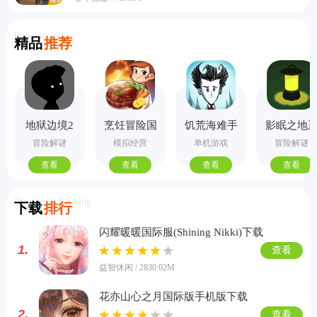
Recommend
精品
推荐
地狱边境2
烹饪冒险国
饥荒海难手
影眠之地
手机版
际服
机版
式版
冒险解谜
模拟经营
单机游戏
冒险解谜
查看
查看
查看
查看
Download Ranking
下载
排行
闪耀暖暖国际服(Shining Nikki)下载
1.
查看
益智休闲 / 2830.02M
花亦山心之月国际版手机版下载
2.
查看