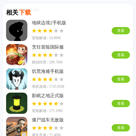
Related Downloads
相关
下载
地狱边境2手机版
查看
冒险解谜 / 24.89M
烹饪冒险国际服
查看
模拟经营 / 209.76M
饥荒海难手机版
查看
单机游戏 / 1745.83M
影眠之地正式版
查看
冒险解谜 / 275.19M
僵尸战车无敌版
查看
赛车竞速 / 71.40M