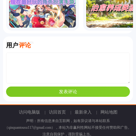
User Comments
用户
评论
访问电脑版
访回首页
最新录入
网站地图
|
|
|
声明：所有信息来自互联网，如有异议请与本站联系
（qinquantousu117@gmail.com），本站为非赢利性网站不接受任何赞助和广告。
注意自我保护，谨防受骗上当。