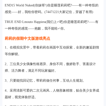
END15 World Nuked(你妹呀!)你是睡莲莉莉吧?——有一种奇怪的
感觉——好，我给你密码。(74471221大家记住，穿越了有用)
TRUE END Lmouto Happiess(我们上♂吧)你是睡莲莉莉吧?——有
一种奇怪的感觉——抱歉，我不能给♂你。
莉莉的假期中文版游戏亮点
1、在模拟实景中，带着莉莉在画面中互动探索，全新的邂逅剧情
等你解锁。
2、三位美少女偶像性格迥异、身份不同，傲娇歌手、害羞设计
师、活力舞者，满足不同玩家偏好。
3、只要能找回记忆，帮莉莉做任何事，互动人生规划。
4、采用清新可爱的二次元画风，人物形象精致，贴合美少女养成
题材，视觉体验舒适。