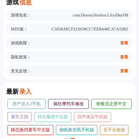
游戏
信息
游戏包名：
com.OnionyStudios.LilysDayOff
MD5值：
C5858AECF323638CC7EEB448CA7A33B2
游戏权限：
查看
隐私政策：
查看
意见反馈：
查看
New
最新
录入
房产达人2手机
疯狂摩托车修改
收银员之星中文
版
版
版
赛车王国
转生魔塔中文版
回声迷踪手机版
静态换挡赛车中文版
催眠麦克风手机版
五千元创业