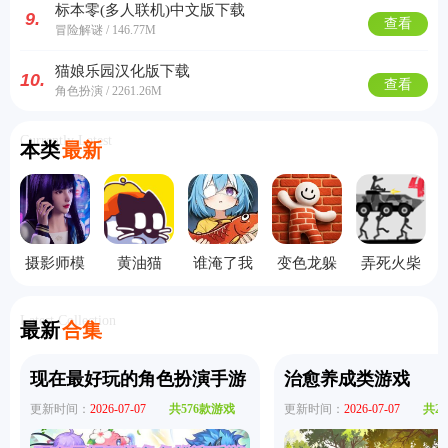
标本零(多人联机)中文版下载
9.
查看
冒险解谜 / 146.77M
猫娘乐园汉化版下载
10.
查看
角色扮演 / 2261.26M
Currently Latest
本类
最新
摄影师模
黄油猫
谁淹了我
变色龙躲
弄死火柴
拟器手机
cato手机
的世界手
猫猫手机
人4中文版
版
版
机版
版
Latest Collection
最新
合集
现在最好玩的角色扮演手游
治愈养成类游戏
更新时间：
2026-07-07
共576款游戏
更新时间：
2026-07-07
共2