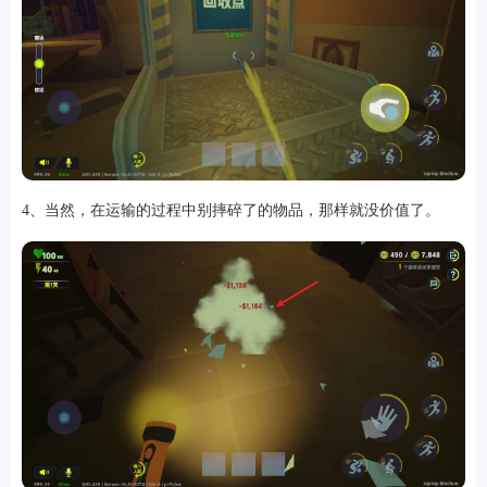
4、当然，在运输的过程中别摔碎了的物品，那样就没价值了。
排行
角色扮演
小游戏
恋爱养成
沙盒模组
up主自制
赛车竞速
策略塔防
动作射
击
益智休闲
冒险解谜
街机格斗
模拟经营
音乐游戏
单机游戏
战争策略
系统工具
影音播放
游戏辅助
摄影美颜
办公商务
旅游出行
金融理财
娱乐
趣味
新闻阅读
考试学习
AI软件
健康运动
生活购物
地图导航
主题桌面