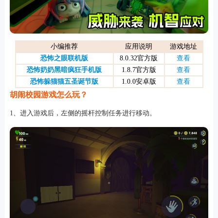
游戏
小编推荐
应用说明
游戏地址
恐怖之眼联机版
8.0.32官方版
查看
恐怖奶奶黑暗疯狂手机版
1.8.7官方版
查看
恐怖躲猫猫五圣诞节版
1.0.0安卓版
查看
胡闹校园游戏怎么玩？
1、进入游戏后，左侧的摇杆控制任务进行移动。