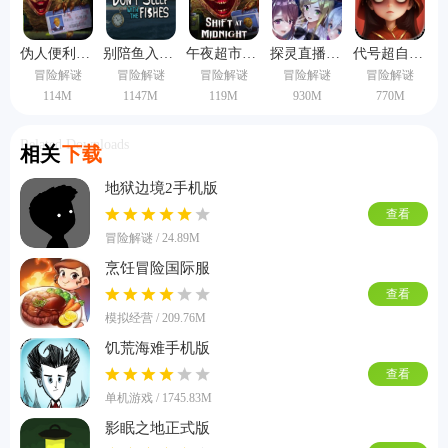
伪人便利店汉化版
别陪鱼入眠中文版
午夜超市恐怖游戏
探灵直播2手机版
代号超自然旧版本
冒险解谜
冒险解谜
冒险解谜
冒险解谜
冒险解谜
114M
1147M
119M
930M
770M
Related Downloads
相关
下载
地狱边境2手机版
查看
冒险解谜 / 24.89M
烹饪冒险国际服
查看
模拟经营 / 209.76M
饥荒海难手机版
查看
单机游戏 / 1745.83M
影眠之地正式版