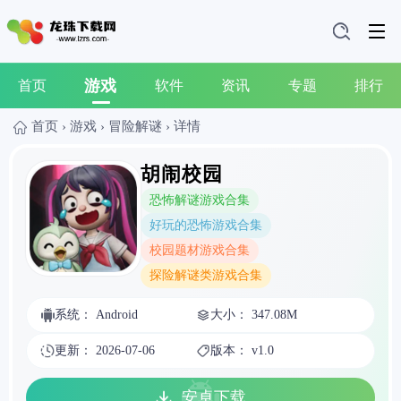
游戏
首页
软件
资讯
专题
排行
首页
›
游戏
›
冒险解谜
›
详情
胡闹校园
恐怖解谜游戏合集
好玩的恐怖游戏合集
校园题材游戏合集
探险解谜类游戏合集
系统： Android
大小： 347.08M
更新： 2026-07-06
版本： v1.0
安卓下载