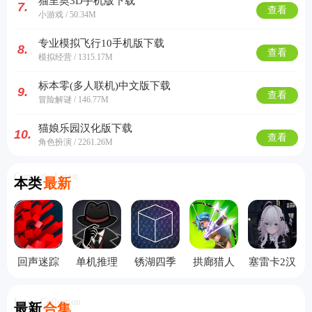
猫里奥3D手机版下载
7.
查看
小游戏 / 50.34M
专业模拟飞行10手机版下载
8.
查看
模拟经营 / 1315.17M
标本零(多人联机)中文版下载
9.
查看
冒险解谜 / 146.77M
猫娘乐园汉化版下载
10.
查看
角色扮演 / 2261.26M
Currently Latest
本类
最新
回声迷踪
单机推理
锈湖四季
拱廊猎人
塞雷卡2汉
手机版
杀
汉化版
1.16.2版本
化版
Latest Collection
最新
合集