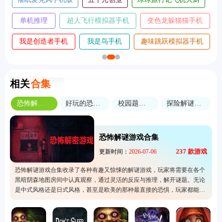
单机推理
超人飞行模拟器手机
变色龙躲猫猫手机
杀
版
版
我是创造者手机
我是鸟手机
趣味跳跃模拟器手机
版
版
版
Related Collections
相关
合集
恐怖解谜游戏合集
好玩的恐怖游戏合集
校园题材游戏合集
探险解谜类游戏合集
恐怖解谜游戏合集
237
款游戏
更新时间：
2026-07-06
恐怖解谜游戏合集收录了各种有趣又惊悚的解谜游戏，玩家将需要在各个
黑暗阴森地图房间中认真观察，通过灵活的反应与推理，解开谜题。无论
是中式风格还是日式风格，甚至是欧美的那种最直接的恐惧，玩家都能在
合集内找到并进行下载，这类游戏的设计非常的真实，只要玩家一进入游
戏就会不知不觉的被直接带入进游戏的场景里面。