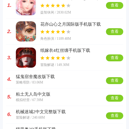
1.
查看
益智休闲 / 2830.02M
花亦山心之月国际版手机版下载
2.
查看
角色扮演 / 1109.48M
纸嫁衣4红丝缠手机版下载
3.
查看
冒险解谜 / 149.30M
猛鬼宿舍魔改版下载
4.
查看
策略塔防 / 83.06M
粘土无人岛中文版
5.
查看
模拟经营 / 67.59M
机械迷城2中文完整版下载
6.
查看
冒险解谜 / 240.68M