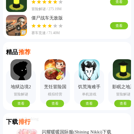
查看
冒险解谜 / 275.19M
僵尸战车无敌版
查看
赛车竞速 / 71.40M
Recommend
精品
推荐
地狱边境2
烹饪冒险国
饥荒海难手
影眠之地
手机版
际服
机版
式版
冒险解谜
模拟经营
单机游戏
冒险解谜
查看
查看
查看
查看
Download Ranking
下载
排行
闪耀暖暖国际服(Shining Nikki)下载