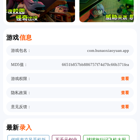
Information
游戏
信息
游戏包名：
com.hunaoxiaoyuan.app
MD5值：
6651b857bb886757f74d70c66b371fea
游戏权限：
查看
隐私政策：
查看
意见反馈：
查看
New
最新
录入
催眠麦克风手机版
五千元创业
球球旅行记飞机大厨