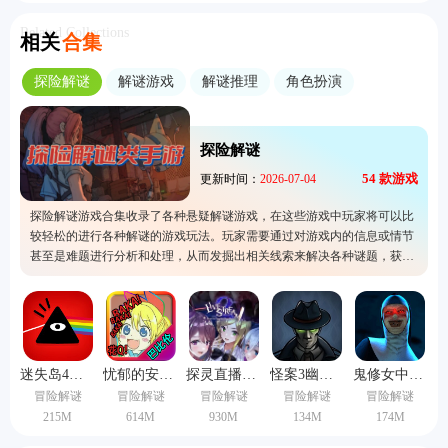
Related Collections
相关
合集
探险解谜
解谜游戏
解谜推理
角色扮演
探险解谜
54
款游戏
更新时间：
2026-07-04
探险解谜游戏合集收录了各种悬疑解谜游戏，在这些游戏中玩家将可以比
较轻松的进行各种解谜的游戏玩法。玩家需要通过对游戏内的信息或情节
甚至是难题进行分析和处理，从而发掘出相关线索来解决各种谜题，获取
探险奖励。游戏中每个场景都充满了神秘和未知，为玩家提供了不同的探
险体验。
迷失岛4完整版
忧郁的安娜免费中文版下载
探灵直播2手机版
怪案3幽灵列车中文版
鬼修女中文版
冒险解谜
冒险解谜
冒险解谜
冒险解谜
冒险解谜
215M
614M
930M
134M
174M