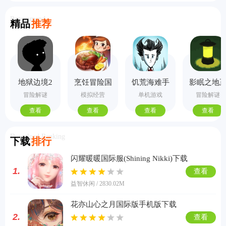
Recommend
精品
推荐
地狱边境2
烹饪冒险国
饥荒海难手
影眠之地
手机版
际服
机版
式版
冒险解谜
模拟经营
单机游戏
冒险解谜
查看
查看
查看
查看
Download Ranking
下载
排行
闪耀暖暖国际服(Shining Nikki)下载
1.
查看
益智休闲 / 2830.02M
花亦山心之月国际版手机版下载
2.
查看