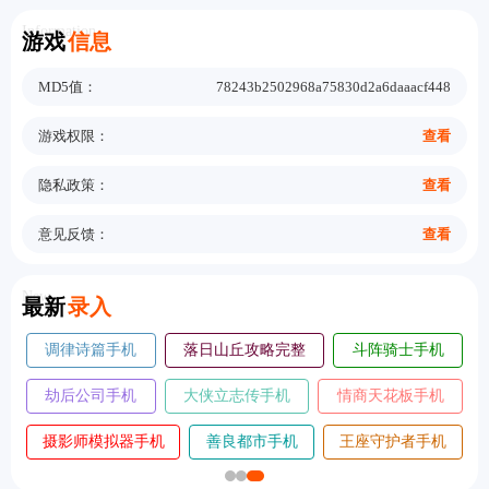
Information
游戏
信息
MD5值：
78243b2502968a75830d2a6daaacf448
游戏权限：
查看
隐私政策：
查看
意见反馈：
查看
New
最新
录入
调律诗篇手机
落日山丘攻略完整
斗阵骑士手机
版
版
版
劫后公司手机
大侠立志传手机
情商天花板手机
版
版
版
摄影师模拟器手机
善良都市手机
王座守护者手机
版
版
版