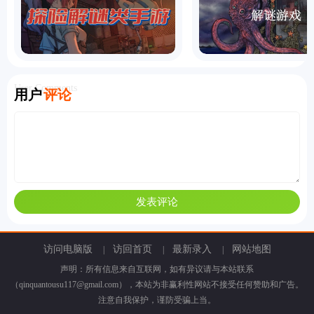
User Comments
用户
评论
访问电脑版
访回首页
最新录入
网站地图
|
|
|
声明：所有信息来自互联网，如有异议请与本站联系
（qinquantousu117@gmail.com），本站为非赢利性网站不接受任何赞助和广告。
注意自我保护，谨防受骗上当。