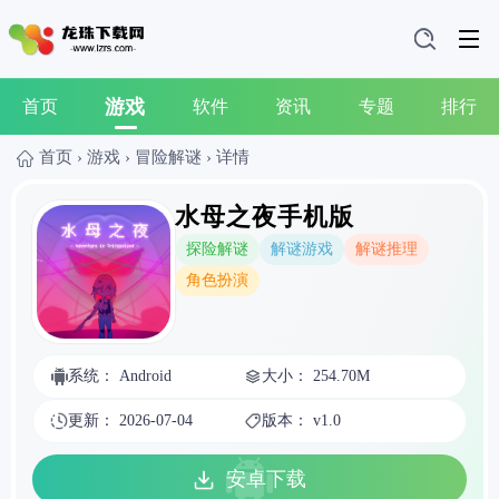
游戏
首页
软件
资讯
专题
排行
首页
›
游戏
›
冒险解谜
›
详情
水母之夜手机版
探险解谜
解谜游戏
解谜推理
角色扮演
系统： Android
大小： 254.70M
更新： 2026-07-04
版本： v1.0
安卓下载