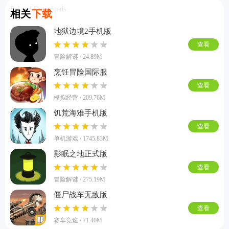
Related Downloads
相关
下载
地狱边境2手机版
查看
冒险解谜 / 24.89M
烹饪冒险国际服
查看
模拟经营 / 209.76M
饥荒海难手机版
查看
单机游戏 / 1745.83M
影眠之地正式版
查看
冒险解谜 / 275.19M
僵尸战车无敌版
查看
赛车竞速 / 71.40M