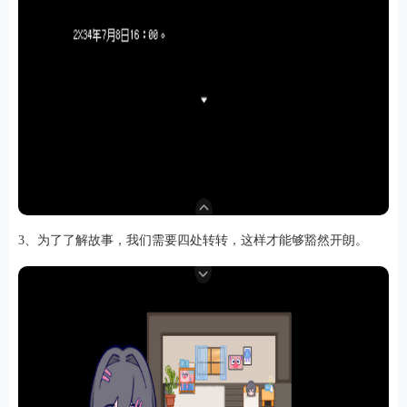
排行
3、为了了解故事，我们需要四处转转，这样才能够豁然开朗。
角色扮演
小游戏
恋爱养成
沙盒模组
up主自制
赛车竞速
策略塔防
动作射
击
益智休闲
冒险解谜
街机格斗
模拟经营
音乐游戏
单机游戏
战争策略
系统工具
影音播放
游戏辅助
摄影美颜
办公商务
旅游出行
金融理财
娱乐
趣味
新闻阅读
考试学习
AI软件
健康运动
生活购物
地图导航
主题桌面