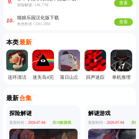
9.
查看
冒险解谜 / 146.77M
猫娘乐园汉化版下载
10.
查看
角色扮演 / 2261.26M
Currently Latest
本类
最新
连环清洁
迷失岛4完
落日山丘
回声迷踪
单机推理
工中文版
整版
攻略完整
手机版
杀
版
Latest Collection
最新
合集
探险解谜
解谜游戏
更新时间：
2026-07-04
共54款游戏
更新时间：
2026-07-04
共8