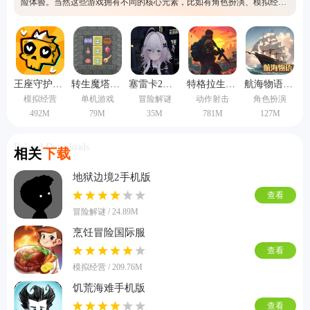
险体验。当然这些游戏拥有不同的核心元素，比如有角色扮演、模拟经营
以及策略塔防等。所以如果真有兴趣的话，可以下载试玩噢，里面的音乐
和剧情都是十分吸引人的，在游玩的时候会有很强的体验感。
王座守护者手机版
转生魔塔中文版
塞雷卡2汉化版
特格拉生存模拟汉化版
航海物语手机版
模拟经营
单机游戏
冒险解谜
动作射击
角色扮演
492M
79M
35M
781M
127M
Related Downloads
相关
下载
地狱边境2手机版
查看
冒险解谜 / 24.89M
烹饪冒险国际服
查看
模拟经营 / 209.76M
饥荒海难手机版
查看