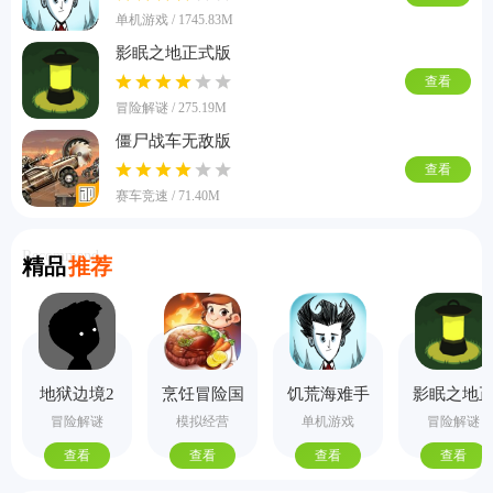
单机游戏 / 1745.83M
影眠之地正式版
查看
冒险解谜 / 275.19M
僵尸战车无敌版
查看
赛车竞速 / 71.40M
Recommend
精品
推荐
地狱边境2
烹饪冒险国
饥荒海难手
影眠之地
手机版
际服
机版
式版
冒险解谜
模拟经营
单机游戏
冒险解谜
查看
查看
查看
查看