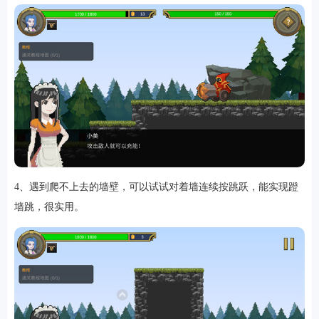
排行
4、遇到爬不上去的墙壁，可以试试对着墙连续按跳跃，能实现蹬
角色扮演
小游戏
恋爱养成
沙盒模组
up主自制
赛车竞速
策略塔防
动作射
击
益智休闲
冒险解谜
街机格斗
模拟经营
音乐游戏
单机游戏
战争策略
墙跳，很实用。
系统工具
影音播放
游戏辅助
摄影美颜
办公商务
旅游出行
金融理财
娱乐
趣味
新闻阅读
考试学习
AI软件
健康运动
生活购物
地图导航
主题桌面