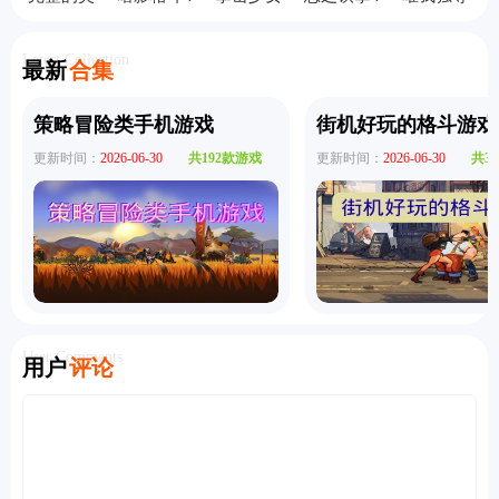
魂汉化版
竞技场国
单机版
手机版
汉化版
际服
Latest Collection
最新
合集
策略冒险类手机游戏
街机好玩的格斗游戏
更新时间：
2026-06-30
共192款游戏
更新时间：
2026-06-30
共3
User Comments
用户
评论