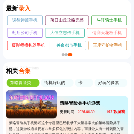
New
最新
录入
调律诗篇手机
落日山丘攻略完整
斗阵骑士手机
版
版
版
劫后公司手机
大侠立志传手机
情商天花板手机
版
版
版
摄影师模拟器手机
善良都市手机
王座守护者手机
版
版
版
Related Collections
相关
合集
策略冒险类手机游戏
街机好玩的格斗游戏
卡通画风
好玩的像素休闲游戏
策略冒险类手机游戏
192
款游戏
更新时间：
2026-06-30
策略冒险类手机游戏这个专题里已经收录了大量非常火的策略冒险类手
游，这类游戏通常拥有非常多样化的玩法内容，而且让人有一种刺激的冒