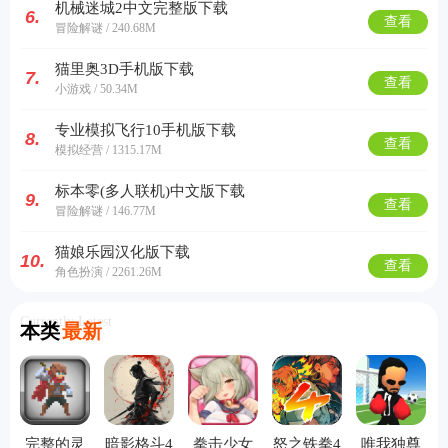
机械迷城2中文完整版下载
6.
查看
冒险解谜 / 240.68M
猫里奥3D手机版下载
7.
查看
小游戏 / 50.34M
专业模拟飞行10手机版下载
8.
查看
模拟经营 / 1315.17M
标本零(多人联机)中文版下载
9.
查看
冒险解谜 / 146.77M
猫娘乐园汉化版下载
10.
查看
角色扮演 / 2261.26M
Currently Latest
本类
最新
完整的灵
暗影格斗4
拳击少女
怒之铁拳4
唯我独尊