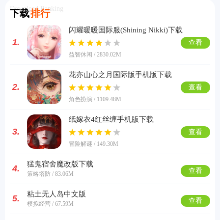
Download Ranking
下载
排行
闪耀暖暖国际服(Shining Nikki)下载
1.
查看
益智休闲 / 2830.02M
花亦山心之月国际版手机版下载
2.
查看
角色扮演 / 1109.48M
纸嫁衣4红丝缠手机版下载
3.
查看
冒险解谜 / 149.30M
猛鬼宿舍魔改版下载
4.
查看
策略塔防 / 83.06M
粘土无人岛中文版
5.
查看
模拟经营 / 67.59M