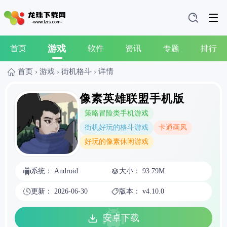
游戏
首页
软件
资讯
专题
排行
首页
›
游戏
›
街机格斗
›
详情
像素英雄联盟手机版
策略冒险类手机游戏
街机好玩的格斗游戏
卡通画风
好玩的像素休闲游戏
系统： Android
大小： 93.79M
更新： 2026-06-30
版本： v4.10.0
安卓下载