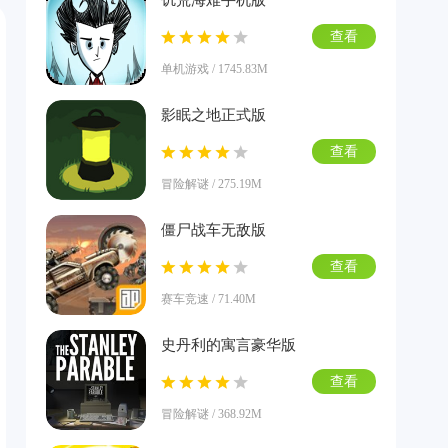
饥荒海难手机版
查看
单机游戏 / 1745.83M
影眠之地正式版
查看
冒险解谜 / 275.19M
僵尸战车无敌版
查看
赛车竞速 / 71.40M
史丹利的寓言豪华版
查看
冒险解谜 / 368.92M