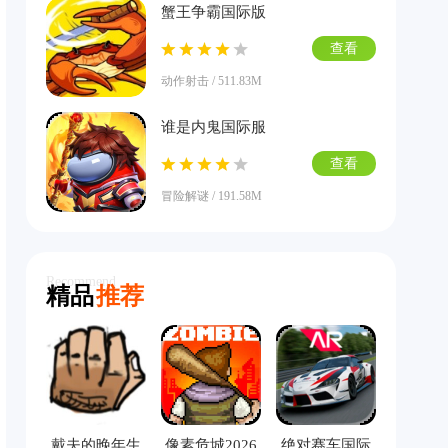
蟹王争霸国际版
查看
动作射击 / 511.83M
谁是内鬼国际服
查看
冒险解谜 / 191.58M
Recommend
精品
推荐
戴夫的晚年生
像素危城2026
绝对赛车国际