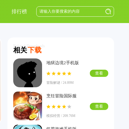
排行榜
Related Downloads
相关
下载
地狱边境2手机版
查看
冒险解谜 / 24.89M
烹饪冒险国际服
查看
模拟经营 / 209.76M