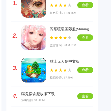
1.
版下载
查看
角色扮演 / 1109.48M
闪耀暖暖国际服(Shining
2.
Nikki)下载
查看
益智休闲 / 2830.02M
粘土无人岛中文版
3.
查看
模拟经营 / 67.59M
猛鬼宿舍魔改版下载
4.
查看
策略塔防 / 83.06M