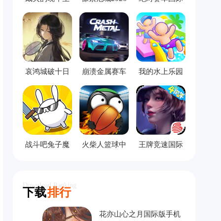
活手机版
服
哀鸿城破十日
崩溃金属赛车
我的水上乐园
记完整版
中文版
模拟器
战斗吧兔子魔
火柴人篮球中
王牌竞速国际
改版
文版
服
Download Ranking
下载
排行
花亦山心之月国际版手机