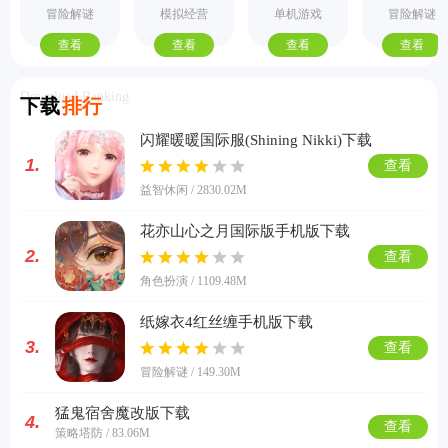
手机版
际服
机版
式版
冒险解谜
模拟经营
单机游戏
冒险解谜
查看
查看
查看
查看
Download Ranking
下载
排行
闪耀暖暖国际服(Shining Nikki)下载
1.
查看
益智休闲 / 2830.02M
花亦山心之月国际版手机版下载
2.
查看
角色扮演 / 1109.48M
纸嫁衣4红丝缠手机版下载
3.
查看
冒险解谜 / 149.30M
猛鬼宿舍魔改版下载
4.
查看
策略塔防 / 83.06M