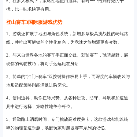
5、在多人模式下，策略性地使用道具。有时一个恰到好处的干
扰，比一味求快更有用。
登山赛车3国际服游戏优势
1、游戏还扩展了地图与角色系统，新增多条极具挑战性的崎岖路
线，并推出可解锁的个性化角色，为竞速之旅增添更多变数。
2、与来自世界各地的赛车手正面交锋。驾驶赛车，驰骋越野，展
现你的驾驶技巧，将对手远远甩在身后！
3、简单的“油门+刹车”双按键操作极易上手，而深度的车辆改装与
地形适配策略则能满足进阶需求。
4、使用道具，助你扭转局势。从各种进攻、防守、导航和加速道
具中进行选择，策略性地争夺杆位。
5、通勤路上消磨时间，专门挑战高难度关卡，这款游戏都能以纯
粹的物理竞速乐趣，唤醒玩家对爬坡赛车系列的记忆。