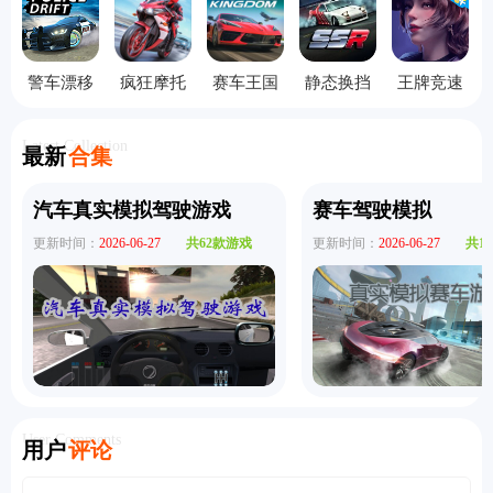
警车漂移
疯狂摩托
赛车王国
静态换挡
王牌竞速
手机版
车修改版
赛车中文
vivo渠道
版
服
Latest Collection
最新
合集
汽车真实模拟驾驶游戏
赛车驾驶模拟
更新时间：
2026-06-27
共62款游戏
更新时间：
2026-06-27
共1
User Comments
用户
评论