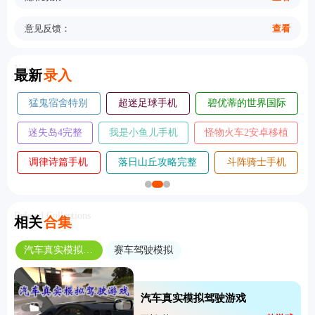
意见反馈：
查看
New
最新
录入
劫后公司手机
大侠立志传手机
情商天花板手机
版
版
版
摄影师模拟器手机
善良都市手机
王座守护者手机
版
版
版
奥术扳机中文版
暴走植物园手机版
黄油猫cato手机版
Related Collections
相关
合集
汽车真实模拟驾驶游戏
赛车驾驶模拟
汽车真实模拟驾驶游戏