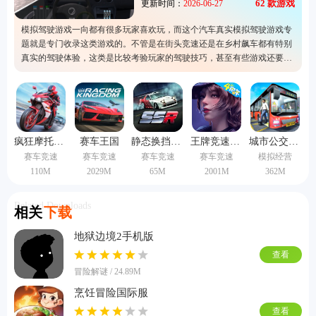
62
款游戏
更新时间：
2026-06-27
模拟驾驶游戏一向都有很多玩家喜欢玩，而这个汽车真实模拟驾驶游戏专
题就是专门收录这类游戏的。不管是在街头竞速还是在乡村飙车都有特别
真实的驾驶体验，这类是比较考验玩家的驾驶技巧，甚至有些游戏还要求
遵守交通规则。里面也拥有极高的自由度，这里也已经准备了多个模拟驾
驶游戏的下载服务，有兴趣的话就快来选择一个吧。
疯狂摩托车修改版
赛车王国
静态换挡赛车中文版
王牌竞速vivo渠道服
城市公交模拟器中国版
赛车竞速
赛车竞速
赛车竞速
赛车竞速
模拟经营
110M
2029M
65M
2001M
362M
Related Downloads
相关
下载
地狱边境2手机版
查看
冒险解谜 / 24.89M
烹饪冒险国际服
查看