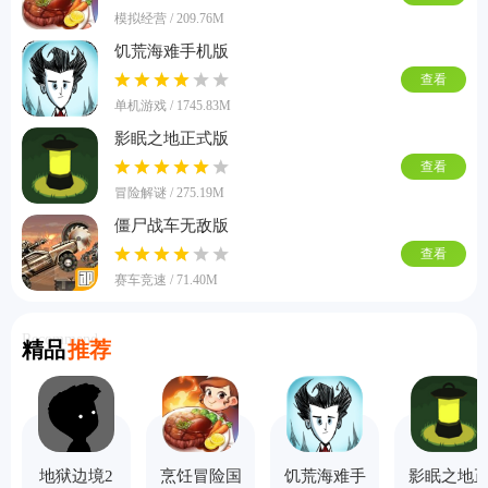
模拟经营 / 209.76M
饥荒海难手机版
查看
单机游戏 / 1745.83M
影眠之地正式版
查看
冒险解谜 / 275.19M
僵尸战车无敌版
查看
赛车竞速 / 71.40M
Recommend
精品
推荐
地狱边境2
烹饪冒险国
饥荒海难手
影眠之地