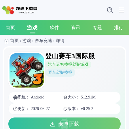
游戏
首页
软件
资讯
专题
排行
首页
›
游戏
›
赛车竞速
›
详情
登山赛车3国际服
汽车真实模拟驾驶游戏
赛车驾驶模拟
系统： Android
大小： 512.91M
更新： 2026-06-27
版本： v0.25.2
安卓下载