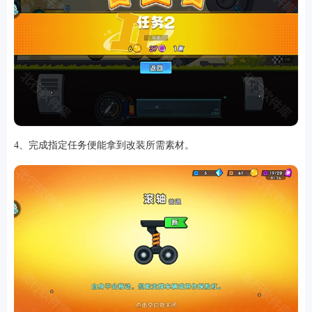
4、完成指定任务便能拿到改装所需素材。
排行
角色扮演
小游戏
恋爱养成
沙盒模组
up主自制
赛车竞速
策略塔防
动作射
击
益智休闲
冒险解谜
街机格斗
模拟经营
音乐游戏
单机游戏
战争策略
系统工具
影音播放
游戏辅助
摄影美颜
办公商务
旅游出行
金融理财
娱乐
趣味
新闻阅读
考试学习
AI软件
健康运动
生活购物
地图导航
主题桌面