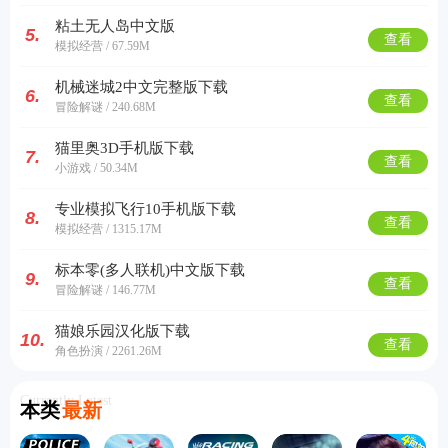
粘土无人岛中文版
5.
查看
模拟经营 / 67.59M
机械迷城2中文完整版下载
6.
查看
冒险解谜 / 240.68M
猫里奥3D手机版下载
7.
查看
小游戏 / 50.34M
专业模拟飞行10手机版下载
8.
查看
模拟经营 / 1315.17M
标本零(多人联机)中文版下载
9.
查看
冒险解谜 / 146.77M
猫娘乐园汉化版下载
10.
查看
角色扮演 / 2261.26M
Currently Latest
本类
最新