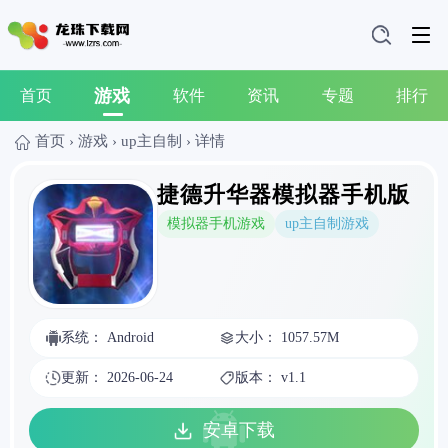
游戏
首页
软件
资讯
专题
排行
首页
›
游戏
›
up主自制
›
详情
捷德升华器模拟器手机版
模拟器手机游戏
up主自制游戏
系统： Android
大小： 1057.57M
更新： 2026-06-24
版本： v1.1
安卓下载