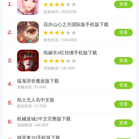
1.
查看
益智休闲 / 2830.02M
花亦山心之月国际版手机版下载
2.
查看
角色扮演 / 1109.48M
纸嫁衣4红丝缠手机版下载
3.
查看
冒险解谜 / 149.30M
猛鬼宿舍魔改版下载
4.
查看
策略塔防 / 83.06M
粘土无人岛中文版
5.
查看
模拟经营 / 67.59M
机械迷城2中文完整版下载
6.
查看
冒险解谜 / 240.68M
猫里奥3D手机版下载