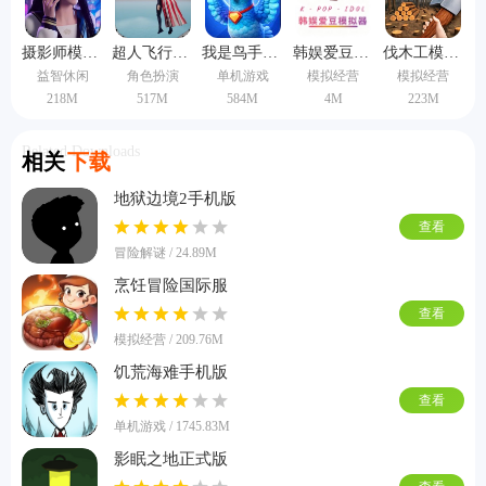
摄影师模拟器手机版
超人飞行模拟器手机版
我是鸟手机版
韩娱爱豆模拟器中文版
伐木工模拟器3d手机版
益智休闲
角色扮演
单机游戏
模拟经营
模拟经营
218M
517M
584M
4M
223M
Related Downloads
相关
下载
地狱边境2手机版
查看
冒险解谜 / 24.89M
烹饪冒险国际服
查看
模拟经营 / 209.76M
饥荒海难手机版
查看
单机游戏 / 1745.83M
影眠之地正式版