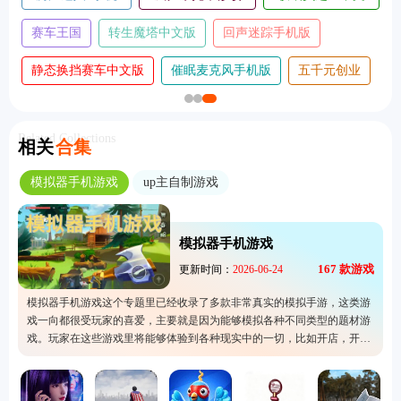
版
版
版
赛车王国
转生魔塔中文版
回声迷踪手机版
静态换挡赛车中文版
催眠麦克风手机版
五千元创业
Related Collections
相关
合集
模拟器手机游戏
up主自制游戏
模拟器手机游戏
167
款游戏
更新时间：
2026-06-24
模拟器手机游戏这个专题里已经收录了多款非常真实的模拟手游，这类游
戏一向都很受玩家的喜爱，主要就是因为能够模拟各种不同类型的题材游
戏。玩家在这些游戏里将能够体验到各种现实中的一切，比如开店，开飞
机还有模拟驾驶。这个专题拥有下载的服务，能够让玩家们轻松找到和下
载适合自己的手游，手游快来下载体验看看吧。