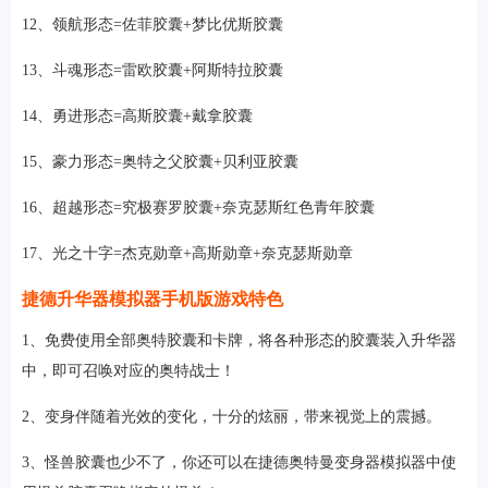
12、领航形态=佐菲胶囊+梦比优斯胶囊
13、斗魂形态=雷欧胶囊+阿斯特拉胶囊
14、勇进形态=高斯胶囊+戴拿胶囊
15、豪力形态=奥特之父胶囊+贝利亚胶囊
16、超越形态=究极赛罗胶囊+奈克瑟斯红色青年胶囊
17、光之十字=杰克勋章+高斯勋章+奈克瑟斯勋章
捷德升华器模拟器手机版游戏特色
1、免费使用全部奥特胶囊和卡牌，将各种形态的胶囊装入升华器
中，即可召唤对应的奥特战士！
2、变身伴随着光效的变化，十分的炫丽，带来视觉上的震撼。
3、怪兽胶囊也少不了，你还可以在捷德奥特曼变身器模拟器中使