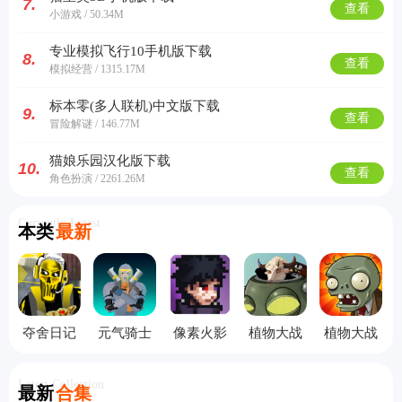
7.
查看
小游戏 / 50.34M
专业模拟飞行10手机版下载
8.
查看
模拟经营 / 1315.17M
标本零(多人联机)中文版下载
9.
查看
冒险解谜 / 146.77M
猫娘乐园汉化版下载
10.
查看
角色扮演 / 2261.26M
Currently Latest
本类
最新
夺舍日记
元气骑士
像素火影
植物大战
植物大战
手机版
3D版
秽土柱间
僵尸指导
僵尸e版支
版
版
线手机版
Latest Collection
最新
合集