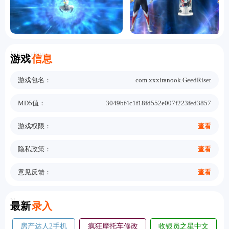
Information
游戏
信息
游戏包名：
com.xxxiranook.GeedRiser
MD5值：
3049bf4c1f18fd552e007f223fed3857
游戏权限：
查看
隐私政策：
查看
意见反馈：
查看
New
最新
录入
房产达人2手机
疯狂摩托车修改
收银员之星中文