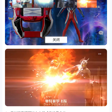
排行
角色扮演
小游戏
恋爱养成
沙盒模组
up主自制
赛车竞速
策略塔防
动作射
击
益智休闲
冒险解谜
街机格斗
模拟经营
音乐游戏
单机游戏
战争策略
系统工具
影音播放
游戏辅助
摄影美颜
办公商务
旅游出行
金融理财
娱乐
趣味
新闻阅读
考试学习
AI软件
健康运动
生活购物
地图导航
主题桌面