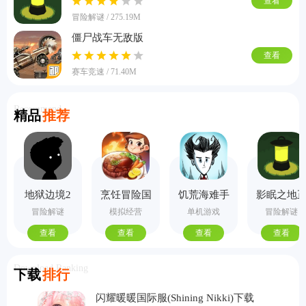
查看
冒险解谜 / 275.19M
僵尸战车无敌版
查看
赛车竞速 / 71.40M
Recommend
精品
推荐
地狱边境2
烹饪冒险国
饥荒海难手
影眠之地
手机版
际服
机版
式版
冒险解谜
模拟经营
单机游戏
冒险解谜
查看
查看
查看
查看
Download Ranking
下载
排行
闪耀暖暖国际服(Shining Nikki)下载