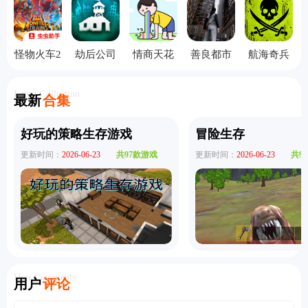
怪物火车2
劫后公司
情商天花
善良都市
航海奇兵
安卓移植
手机版
板手机版
手机版
手游2026
版
Latest Collection
最新
合集
好玩的策略生存游戏
冒险生存
更新时间：
2026-06-23
共97款游戏
更新时间：
2026-06-23
共9
User Comments
用户
评论