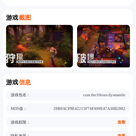
Screenshot
游戏
截图
Information
游戏
信息
游戏包名：
com.the10tons.dysmantle
MD5值：
28B9ACF9E42215F74FA99E47A30B2882
游戏权限：
查看
隐私政策：
查看