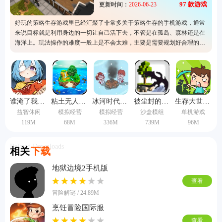
97
款游戏
更新时间：
2026-06-23
好玩的策略生存游戏里已经汇聚了非常多关于策略生存的手机游戏，通常
来说目标就是利用身边的一切让自己活下去，不管是在孤岛、森林还是在
海洋上。玩法操作的难度一般上是不会太难，主要是需要规划好合理的策
略，避免遭遇到危险。所以有兴趣的话可以玩看看这里的手游噢，这里已
经准备好了游戏的下载服务，欢迎来体验一下。
谁淹了我的世界手机版
粘土无人岛中文版
冰河时代生存大亨
被尘封的故事单机版
生存大世界联机版
益智休闲
模拟经营
模拟经营
沙盒模组
单机游戏
119M
68M
336M
739M
96M
Related Downloads
相关
下载
地狱边境2手机版
查看
冒险解谜 / 24.89M
烹饪冒险国际服
查看