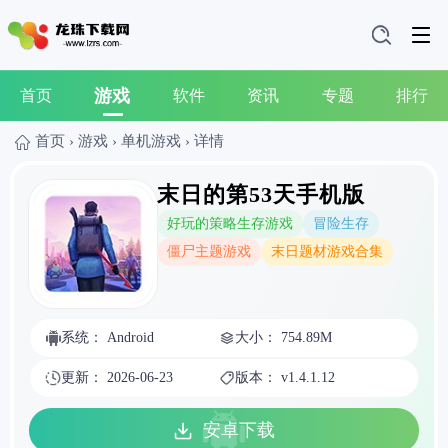
游戏
首页
软件
资讯
专题
排行
首页
›
游戏
›
单机游戏
›
详情
末日的第53天手机版
好玩的策略生存游戏
冒险生存
僵尸主题游戏
末日题材游戏合集
系统： Android
大小： 754.89M
更新： 2026-06-23
版本： v1.4.1.12
安卓下载