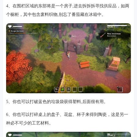
4、在围栏区域的东部将是一个房子,进去拆拆拆寻找供应品，如两
个橱柜，其中包含废料织物,别忘了番茄藏在冰箱中。
排行
角色扮演
小游戏
恋爱养成
沙盒模组
up主自制
赛车竞速
策略塔防
动作射
击
益智休闲
冒险解谜
街机格斗
模拟经营
音乐游戏
单机游戏
战争策略
系统工具
影音播放
游戏辅助
摄影美颜
办公商务
旅游出行
金融理财
娱乐
5、你也可以打破蓝色的垃圾袋获得塑料,后面很有用。
趣味
新闻阅读
考试学习
AI软件
健康运动
生活购物
地图导航
主题桌面
6、你也可以打碎桌上的盘子、花盆、杯子来得到陶瓷，这是另一
种必不可少的工艺材料。