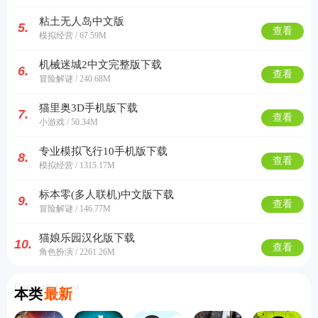
粘土无人岛中文版
5.
查看
模拟经营 / 67.59M
机械迷城2中文完整版下载
6.
查看
冒险解谜 / 240.68M
猫里奥3D手机版下载
7.
查看
小游戏 / 50.34M
专业模拟飞行10手机版下载
8.
查看
模拟经营 / 1315.17M
标本零(多人联机)中文版下载
9.
查看
冒险解谜 / 146.77M
猫娘乐园汉化版下载
10.
查看
角色扮演 / 2261.26M
Currently Latest
本类
最新