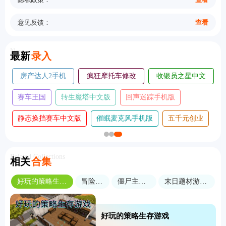
意见反馈：
查看
New
最新
录入
房产达人2手机
疯狂摩托车修改
收银员之星中文
版
版
版
赛车王国
转生魔塔中文版
回声迷踪手机版
静态换挡赛车中文版
催眠麦克风手机版
五千元创业
Related Collections
相关
合集
好玩的策略生存游戏
冒险生存
僵尸主题游戏
末日题材游戏合集
好玩的策略生存游戏