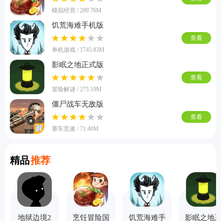
模拟经营 / 209.76M
饥荒海难手机版
查看
单机游戏 / 1745.83M
影眠之地正式版
查看
冒险解谜 / 275.19M
僵尸战车无敌版
查看
赛车竞速 / 71.40M
Recommend
精品
推荐
地狱边境2
烹饪冒险国
饥荒海难手
影眠之地