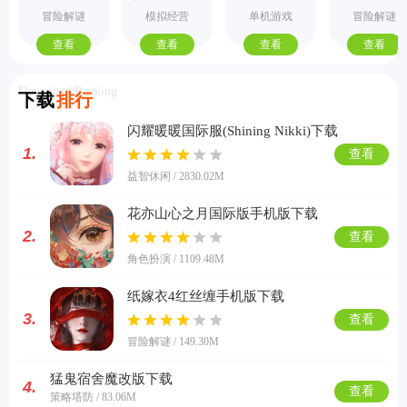
手机版
际服
机版
式版
冒险解谜
模拟经营
单机游戏
冒险解谜
查看
查看
查看
查看
Download Ranking
下载
排行
闪耀暖暖国际服(Shining Nikki)下载
1.
查看
益智休闲 / 2830.02M
花亦山心之月国际版手机版下载
2.
查看
角色扮演 / 1109.48M
纸嫁衣4红丝缠手机版下载
3.
查看
冒险解谜 / 149.30M
猛鬼宿舍魔改版下载
4.
查看
策略塔防 / 83.06M