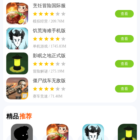
烹饪冒险国际服
查看
模拟经营 / 209.76M
饥荒海难手机版
查看
单机游戏 / 1745.83M
影眠之地正式版
查看
冒险解谜 / 275.19M
僵尸战车无敌版
查看
赛车竞速 / 71.40M
Recommend
精品
推荐