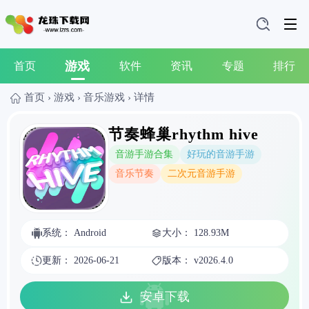
游戏
首页
软件
资讯
专题
排行
首页
›
游戏
›
音乐游戏
›
详情
节奏蜂巢rhythm hive
音游手游合集
好玩的音游手游
音乐节奏
二次元音游手游
系统： Android
大小： 128.93M
更新： 2026-06-21
版本： v2026.4.0
安卓下载