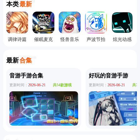
Currently Latest
本类
最新
调律诗篇
催眠麦克
怪兽音乐
声波节拍
炫光动感
手机版
风手机版
会中文
手机版
完整版
Latest Collection
最新
合集
音游手游合集
好玩的音游手游
更新时间：
2026-06-21
共54款游戏
更新时间：
2026-06-21
共7