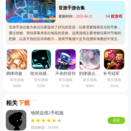
音游手游合集
54
款游戏
更新时间：
2026-06-21
音游手游合集为各位玩家提供了好玩的音游，玩家需要随着音乐的节奏，
通过按键、滑动屏幕来发出相应的音效。这类游戏主要考验玩家对节奏的
把握，以及手指的反应和眼力，游戏节奏感十足并且拥有海量的中英文音
乐，满足不同玩家的要求。同时游戏内拥有非常梦幻的设计，玩家可以在
梦幻的音乐世界里上演一段前所未有的音舞狂欢。
调律诗篇手机版
炫光动感完整版
不休的音符
韵律源点arcaea
长号冠军手机版
音乐游戏
音乐游戏
音乐游戏
音乐游戏
音乐游戏
369M
529M
317M
906M
261M
Related Downloads
相关
下载
地狱边境2手机版
查看
冒险解谜 / 24.89M