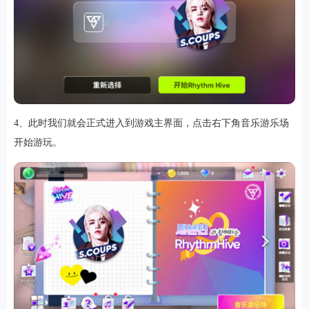
4、此时我们就会正式进入到游戏主界面，点击右下角音乐游乐场
开始游玩。
排行
角色扮演
小游戏
恋爱养成
沙盒模组
up主自制
赛车竞速
策略塔防
动作射
击
益智休闲
冒险解谜
街机格斗
模拟经营
音乐游戏
单机游戏
战争策略
系统工具
影音播放
游戏辅助
摄影美颜
办公商务
旅游出行
金融理财
娱乐
趣味
新闻阅读
考试学习
AI软件
健康运动
生活购物
地图导航
主题桌面