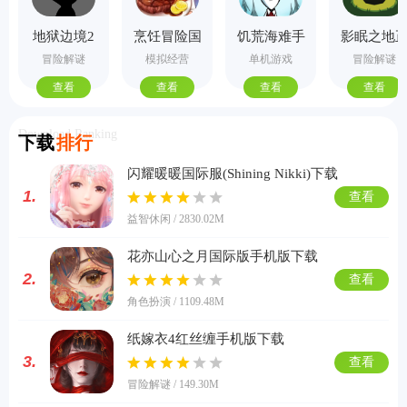
地狱边境2
烹饪冒险国
饥荒海难手
影眠之地
手机版
际服
机版
式版
冒险解谜
模拟经营
单机游戏
冒险解谜
查看
查看
查看
查看
Download Ranking
下载
排行
闪耀暖暖国际服(Shining Nikki)下载
1.
查看
益智休闲 / 2830.02M
花亦山心之月国际版手机版下载
2.
查看
角色扮演 / 1109.48M
纸嫁衣4红丝缠手机版下载
3.
查看
冒险解谜 / 149.30M