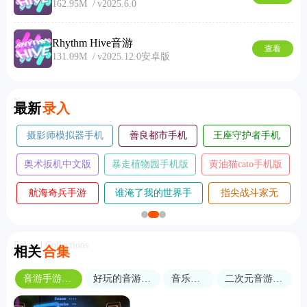
162.95M
v2025.6.0
Rhythm Hive音游
查看
131.09M
v2025.12.0安卓版
New
最新
录入
摄影师模拟器手机
善良都市手机
王座守护者手机
版
版
版
奥术扳机中文版
暴走植物园手机版
黄油猫cato手机版
航海奇兵手游
谁淹了我的世界手
指尖战斗家无
2026
机版
敌版
Related Collections
相关
合集
音游手游合集
好玩的音游手游
音乐节奏
二次元音游手游