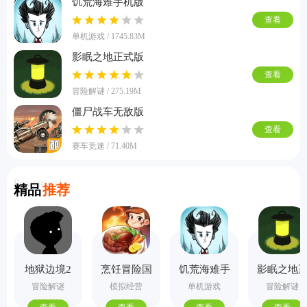
饥荒海难手机版
查看
单机游戏 / 1745.83M
影眠之地正式版
查看
冒险解谜 / 275.19M
僵尸战车无敌版
查看
赛车竞速 / 71.40M
Recommend
精品
推荐
地狱边境2
烹饪冒险国
饥荒海难手
影眠之地
手机版
际服
机版
式版
冒险解谜
模拟经营
单机游戏
冒险解谜