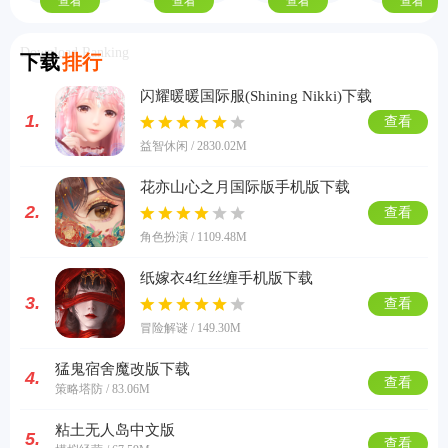
查看
查看
查看
查看
Download Ranking
下载
排行
闪耀暖暖国际服(Shining Nikki)下载
1.
查看
益智休闲 / 2830.02M
花亦山心之月国际版手机版下载
2.
查看
角色扮演 / 1109.48M
纸嫁衣4红丝缠手机版下载
3.
查看
冒险解谜 / 149.30M
猛鬼宿舍魔改版下载
4.
查看
策略塔防 / 83.06M
粘土无人岛中文版
5.
查看