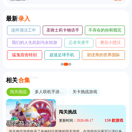
New
最新
录入
完
迷失岛4完整
我是小鱼儿手机
怪物火车2安卓移植
版
版
版
汉
调律诗篇手机
落日山丘攻略完整
斗阵骑士手机
版
版
版
际
劫后公司手机
大侠立志传手机
情商天花板手机
版
版
版
Related Collections
相关
合集
闯关挑战
多人联机手游大全
关卡挑战游戏
闯关挑战
159
款游戏
更新时间：
2026-06-17
闯关挑战游戏收录了各种好玩刺激的闯关游戏，在游戏中玩家可以进行各