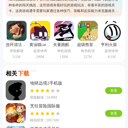
种各样的闯关挑战，这些游戏有着好玩的游戏玩法，有着丰富的游戏关
卡。这类游戏通常需要玩家通过各种技巧、策略和反应能力来克服难关，
游戏中通常拥有超多关卡，每个关卡都拥有不同的挑战内容，非常考验玩
家的操作技术。
连环清洁工中文版
黄油猫cato手机版
矢量跑酷中文版
超级熊冒险中文版
亨利火柴人重制版
冒险解谜
益智休闲
单机游戏
角色扮演
益智休闲
511M
299M
139M
227M
411M
Related Downloads
相关
下载
地狱边境2手机版
查看
冒险解谜 / 24.89M
烹饪冒险国际服
查看
模拟经营 / 209.76M