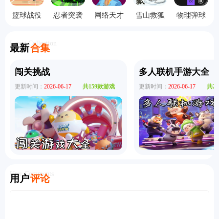
篮球战役
忍者突袭
网络天才
雪山救狐
物理弹球
中文版
手机版
手机版
狸
旧版本
Latest Collection
最新
合集
闯关挑战
多人联机手游大全
更新时间：
2026-06-17
共159款游戏
更新时间：
2026-06-17
共2
User Comments
用户
评论