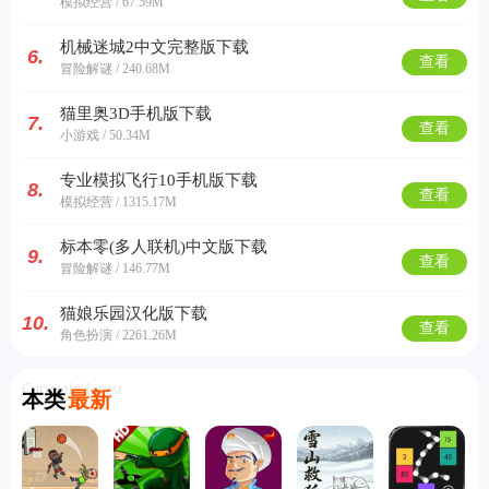
模拟经营 / 67.59M
机械迷城2中文完整版下载
6.
查看
冒险解谜 / 240.68M
猫里奥3D手机版下载
7.
查看
小游戏 / 50.34M
专业模拟飞行10手机版下载
8.
查看
模拟经营 / 1315.17M
标本零(多人联机)中文版下载
9.
查看
冒险解谜 / 146.77M
猫娘乐园汉化版下载
10.
查看
角色扮演 / 2261.26M
Currently Latest
本类
最新