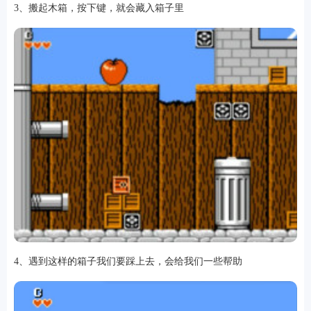
3、搬起木箱，按下键，就会藏入箱子里
排行
角色扮演
小游戏
恋爱养成
沙盒模组
up主自制
赛车竞速
策略塔防
动作射
击
益智休闲
冒险解谜
街机格斗
模拟经营
音乐游戏
单机游戏
战争策略
系统工具
影音播放
游戏辅助
摄影美颜
办公商务
旅游出行
金融理财
娱乐
趣味
新闻阅读
考试学习
AI软件
健康运动
生活购物
地图导航
主题桌面
4、遇到这样的箱子我们要踩上去，会给我们一些帮助