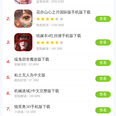
益智休闲 / 2830.02M
花亦山心之月国际版手机版下载
2.
查看
角色扮演 / 1109.48M
纸嫁衣4红丝缠手机版下载
3.
查看
冒险解谜 / 149.30M
猛鬼宿舍魔改版下载
4.
查看
策略塔防 / 83.06M
粘土无人岛中文版
5.
查看
模拟经营 / 67.59M
机械迷城2中文完整版下载
6.
查看
冒险解谜 / 240.68M
猫里奥3D手机版下载
7.
查看
小游戏 / 50.34M