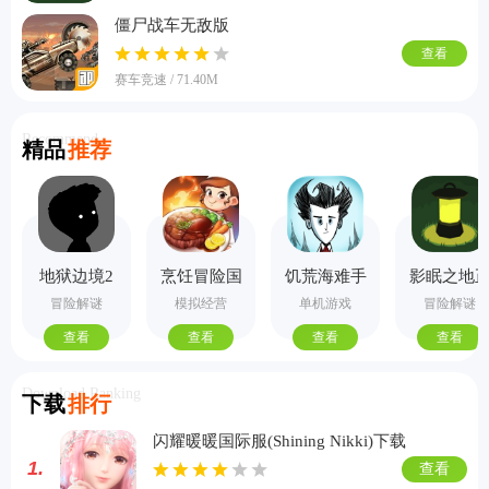
僵尸战车无敌版
查看
赛车竞速 / 71.40M
Recommend
精品
推荐
地狱边境2
烹饪冒险国
饥荒海难手
影眠之地
手机版
际服
机版
式版
冒险解谜
模拟经营
单机游戏
冒险解谜
查看
查看
查看
查看
Download Ranking
下载
排行
闪耀暖暖国际服(Shining Nikki)下载
1.
查看