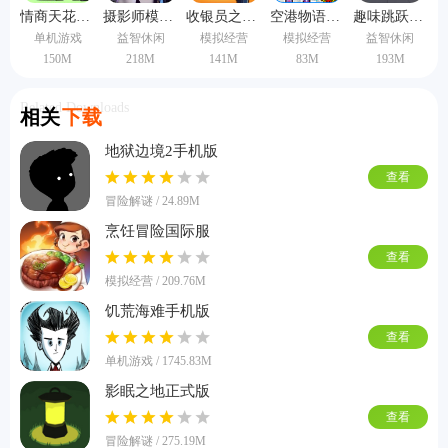
情商天花板手机版
摄影师模拟器手机版
收银员之星中文版
空港物语中文版
趣味跳跃模拟器手机版
单机游戏
益智休闲
模拟经营
模拟经营
益智休闲
150M
218M
141M
83M
193M
Related Downloads
相关
下载
地狱边境2手机版
查看
冒险解谜 / 24.89M
烹饪冒险国际服
查看
模拟经营 / 209.76M
饥荒海难手机版
查看
单机游戏 / 1745.83M
影眠之地正式版
查看
冒险解谜 / 275.19M