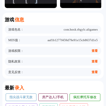
Information
游戏
信息
游戏包名：
com.hnxk.rltgylc.aligames
MD5值：
aaf1b1277f459d79e91e15cb8637d1e5
游戏权限：
查看
隐私政策：
查看
意见反馈：
查看
New
最新
录入
五千元创业
球球旅行记飞机大厨
单机推理杀