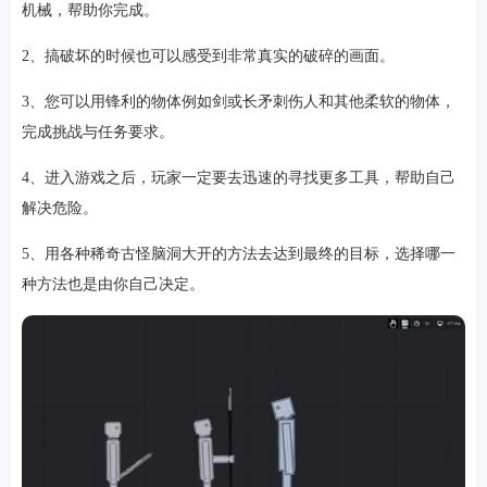
机械，帮助你完成。
2、搞破坏的时候也可以感受到非常真实的破碎的画面。
3、您可以用锋利的物体例如剑或长矛刺伤人和其他柔软的物体，
完成挑战与任务要求。
4、进入游戏之后，玩家一定要去迅速的寻找更多工具，帮助自己
解决危险。
5、用各种稀奇古怪脑洞大开的方法去达到最终的目标，选择哪一
排行
种方法也是由你自己决定。
角色扮演
小游戏
恋爱养成
沙盒模组
up主自制
赛车竞速
策略塔防
动作射
击
益智休闲
冒险解谜
街机格斗
模拟经营
音乐游戏
单机游戏
战争策略
系统工具
影音播放
游戏辅助
摄影美颜
办公商务
旅游出行
金融理财
娱乐
趣味
新闻阅读
考试学习
AI软件
健康运动
生活购物
地图导航
主题桌面