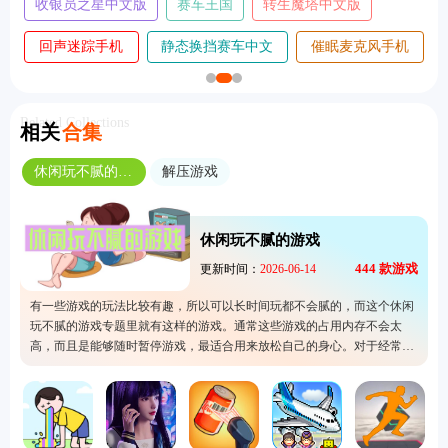
超人飞行模拟器手
变色龙躲猫猫手
我是创造者手
机版
机版
机版
我是鸟手机
趣味跳跃模拟器手机
王牌竞速vivo渠道
版
版
服
Related Collections
相关
合集
休闲玩不腻的游戏
解压游戏
休闲玩不腻的游戏
444
款游戏
更新时间：
2026-06-14
有一些游戏的玩法比较有趣，所以可以长时间玩都不会腻的，而这个休闲
玩不腻的游戏专题里就有这样的游戏。通常这些游戏的占用内存不会太
高，而且是能够随时暂停游戏，最适合用来放松自己的身心。对于经常长
时间工作的人很适合游玩这里的手机游戏，毕竟特别方便又没有什么游戏
压力，欢迎来选择其中一款噢。