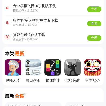
专业模拟飞行10手机版下载
8.
查看
模拟经营 / 1315.17M
标本零(多人联机)中文版下载
9.
查看
冒险解谜 / 146.77M
猫娘乐园汉化版下载
10.
查看
角色扮演 / 2261.26M
Currently Latest
本类
最新
网络天才
雪山救狐
物理弹球
黑暗突袭
猜拳吧小
手机版
狸
旧版本
无敌版
老弟手机
版
Latest Collection
最新
合集