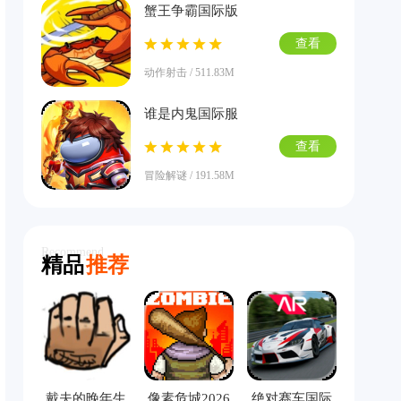
蟹王争霸国际版
查看
动作射击 / 511.83M
谁是内鬼国际服
查看
冒险解谜 / 191.58M
Recommend
精品
推荐
戴夫的晚年生
像素危城2026
绝对赛车国际