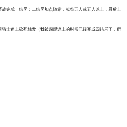
逐战完成一结局；二结局加点随意，献祭五人或五人以上，最后上
腿骑士追上砍死触发（我被瘸腿追上的时候已经完成四结局了，所