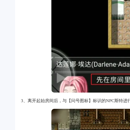
3、离开起始房间后，与【问号图标】标识的NPC斯特