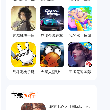
活手机版
服
哀鸿城破十日
崩溃金属赛车
我的水上乐园
记完整版
中文版
模拟器
战斗吧兔子魔
火柴人篮球中
王牌竞速国际
改版
文版
服
Download Ranking
下载
排行
花亦山心之月国际版手机