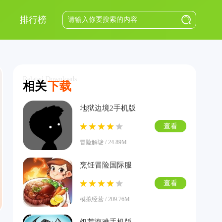
排行榜
Related Downloads
相关
下载
地狱边境2手机版
查看
冒险解谜 / 24.89M
烹饪冒险国际服
查看
模拟经营 / 209.76M