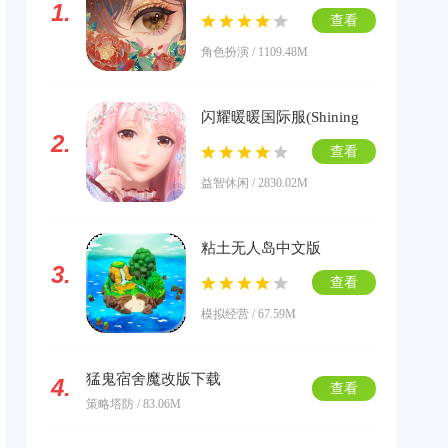
1.
版下载
查看
角色扮演 / 1109.48M
闪耀暖暖国际服(Shining
2.
Nikki)下载
查看
益智休闲 / 2830.02M
粘土无人岛中文版
3.
查看
模拟经营 / 67.59M
猛鬼宿舍魔改版下载
4.
查看
策略塔防 / 83.06M