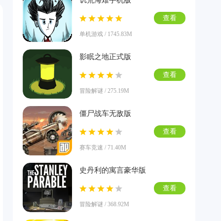
饥荒海难手机版
查看
单机游戏 / 1745.83M
影眠之地正式版
查看
冒险解谜 / 275.19M
僵尸战车无敌版
查看
赛车竞速 / 71.40M
史丹利的寓言豪华版
查看
冒险解谜 / 368.92M