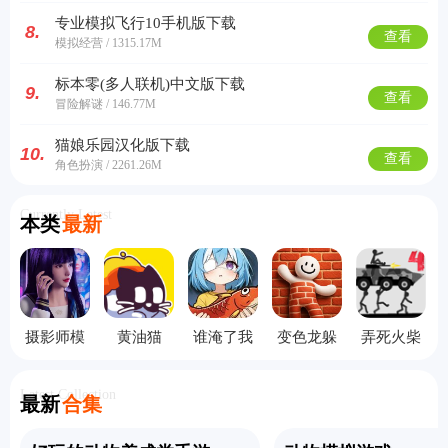
专业模拟飞行10手机版下载
8.
查看
模拟经营 / 1315.17M
标本零(多人联机)中文版下载
9.
查看
冒险解谜 / 146.77M
猫娘乐园汉化版下载
10.
查看
角色扮演 / 2261.26M
Currently Latest
本类
最新
摄影师模
黄油猫
谁淹了我
变色龙躲
弄死火柴
拟器手机
cato手机
的世界手
猫猫手机
人4中文版
版
版
机版
版
Latest Collection
最新
合集