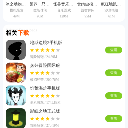
冰之动物园中文版
领养一只流浪猫离线版
怪兽音乐会中文
食肉虫模拟器手机版
疯狂地鼠城手机版
模拟经营
益智休闲
音乐游戏
益智休闲
沙盒模组
49M
90M
129M
95M
61M
Related Downloads
相关
下载
地狱边境2手机版
查看
冒险解谜 / 24.89M
烹饪冒险国际服
查看
模拟经营 / 209.76M
饥荒海难手机版
查看
单机游戏 / 1745.83M
影眠之地正式版
查看
冒险解谜 / 275.19M