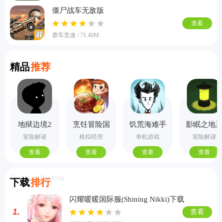
僵尸战车无敌版
查看
赛车竞速 / 71.40M
Recommend
精品
推荐
地狱边境2
烹饪冒险国
饥荒海难手
影眠之地
手机版
际服
机版
式版
冒险解谜
模拟经营
单机游戏
冒险解谜
查看
查看
查看
查看
Download Ranking
下载
排行
闪耀暖暖国际服(Shining Nikki)下载
1.
查看