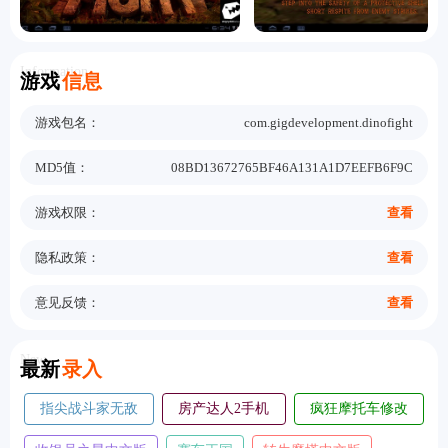
Information
游戏
信息
游戏包名：
com.gigdevelopment.dinofight
MD5值：
08BD13672765BF46A131A1D7EEFB6F9C
游戏权限：
查看
隐私政策：
查看
意见反馈：
查看
New
最新
录入
指尖战斗家无敌
房产达人2手机
疯狂摩托车修改
版
版
版