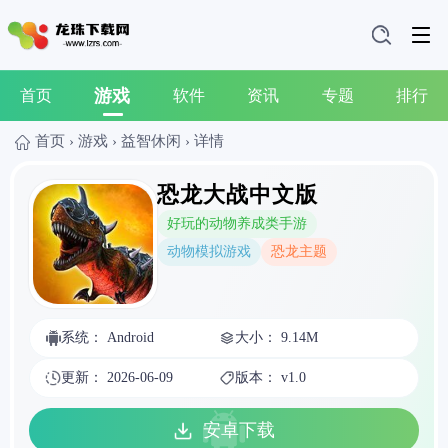
游戏
首页
软件
资讯
专题
排行
首页
›
游戏
›
益智休闲
›
详情
恐龙大战中文版
好玩的动物养成类手游
动物模拟游戏
恐龙主题
系统： Android
大小： 9.14M
更新： 2026-06-09
版本： v1.0
安卓下载