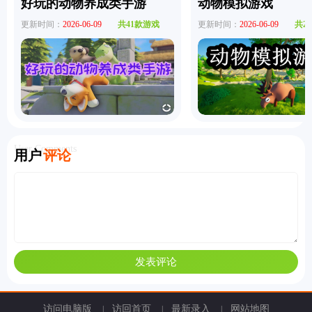
好玩的动物养成类手游
动物模拟游戏
更新时间：
2026-06-09
共41款游戏
更新时间：
2026-06-09
共2
User Comments
用户
评论
访问电脑版
访回首页
最新录入
网站地图
|
|
|