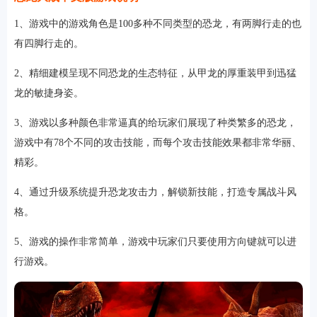
1、游戏中的游戏角色是100多种不同类型的恐龙，有两脚行走的也
有四脚行走的。
2、精细建模呈现不同恐龙的生态特征，从甲龙的厚重装甲到迅猛
龙的敏捷身姿。
3、游戏以多种颜色非常逼真的给玩家们展现了种类繁多的恐龙，
游戏中有78个不同的攻击技能，而每个攻击技能效果都非常华丽、
精彩。
排行
角色扮演
小游戏
恋爱养成
沙盒模组
up主自制
赛车竞速
策略塔防
动作射
4、通过升级系统提升恐龙攻击力，解锁新技能，打造专属战斗风
击
益智休闲
冒险解谜
街机格斗
模拟经营
音乐游戏
单机游戏
战争策略
格。
系统工具
影音播放
游戏辅助
摄影美颜
办公商务
旅游出行
金融理财
娱乐
5、游戏的操作非常简单，游戏中玩家们只要使用方向键就可以进
趣味
新闻阅读
考试学习
AI软件
健康运动
生活购物
地图导航
主题桌面
行游戏。