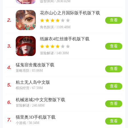
益智休闲 / 2830.02M
花亦山心之月国际版手机版下载
2.
查看
角色扮演 / 1109.48M
纸嫁衣4红丝缠手机版下载
3.
查看
冒险解谜 / 149.30M
猛鬼宿舍魔改版下载
4.
查看
策略塔防 / 83.06M
粘土无人岛中文版
5.
查看
模拟经营 / 67.59M
机械迷城2中文完整版下载
6.
查看
冒险解谜 / 240.68M
猫里奥3D手机版下载
7.
查看
小游戏 / 50.34M