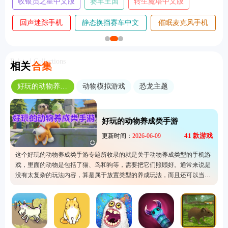
收银员之星中文版
赛车王国
转生魔塔中文版
回声迷踪手机
静态换挡赛车中文
催眠麦克风手机
版
版
版
Related Collections
相关
合集
好玩的动物养成类手游
动物模拟游戏
恐龙主题
好玩的动物养成类手游
41
款游戏
更新时间：
2026-06-09
这个好玩的动物养成类手游专题所收录的就是关于动物养成类型的手机游
戏，里面的动物是包括了猫、鸟和狗等，需要把它们照顾好。通常来说是
没有太复杂的玩法内容，算是属于放置类型的养成玩法，而且还可以当做
是陪伴自己的电子宠物。这里已经准备了下载服务，有兴趣可以直接进行
下载，毕竟它能够减轻自己在生活上的压力。