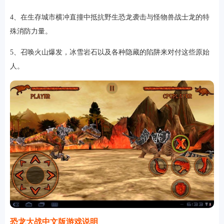
4、在生存城市横冲直撞中抵抗野生恐龙袭击与怪物兽战士龙的特
殊消防力量。
软件
5、召唤火山爆发，冰雪岩石以及各种隐藏的陷阱来对付这些原始
人。
资讯
专题
恐龙大战中文版游戏说明