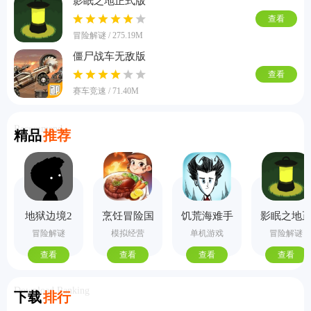
影眠之地正式版
查看
冒险解谜 / 275.19M
僵尸战车无敌版
查看
赛车竞速 / 71.40M
Recommend
精品
推荐
地狱边境2
烹饪冒险国
饥荒海难手
影眠之地
手机版
际服
机版
式版
冒险解谜
模拟经营
单机游戏
冒险解谜
查看
查看
查看
查看
Download Ranking
下载
排行