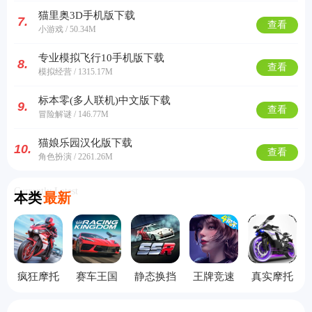
猫里奥3D手机版下载
7.
查看
小游戏 / 50.34M
专业模拟飞行10手机版下载
8.
查看
模拟经营 / 1315.17M
标本零(多人联机)中文版下载
9.
查看
冒险解谜 / 146.77M
猫娘乐园汉化版下载
10.
查看
角色扮演 / 2261.26M
Currently Latest
本类
最新
疯狂摩托
赛车王国
静态换挡
王牌竞速
真实摩托
车修改版
赛车中文
vivo渠道
锦标赛无