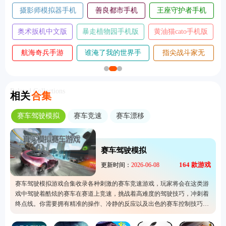
摄影师模拟器手机
善良都市手机
王座守护者手机
版
版
版
奥术扳机中文版
暴走植物园手机版
黄油猫cato手机版
航海奇兵手游
谁淹了我的世界手
指尖战斗家无
2026
机版
敌版
Related Collections
相关
合集
赛车驾驶模拟
赛车竞速
赛车漂移
赛车驾驶模拟
164
款游戏
更新时间：
2026-06-08
赛车驾驶模拟游戏合集收录各种刺激的赛车竞速游戏，玩家将会在这类游
戏中驾驶着酷炫的赛车在赛道上竞速，挑战着高难度的驾驶技巧，冲刺着
终点线。你需要拥有精准的操作、冷静的反应以及出色的赛车控制技巧，
才能在激烈的竞争中取得胜利。同时这类游戏会提供各种各样的赛车让玩
家选择，还可以自由改造。