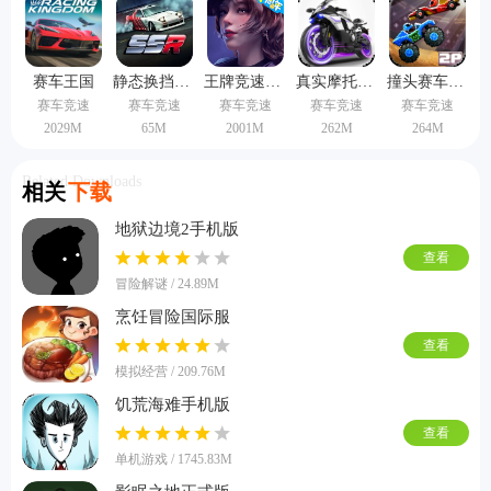
赛车王国
静态换挡赛车中文版
王牌竞速vivo渠道服
真实摩托锦标赛无敌版
撞头赛车双人版
赛车竞速
赛车竞速
赛车竞速
赛车竞速
赛车竞速
2029M
65M
2001M
262M
264M
Related Downloads
相关
下载
地狱边境2手机版
查看
冒险解谜 / 24.89M
烹饪冒险国际服
查看
模拟经营 / 209.76M
饥荒海难手机版
查看
单机游戏 / 1745.83M