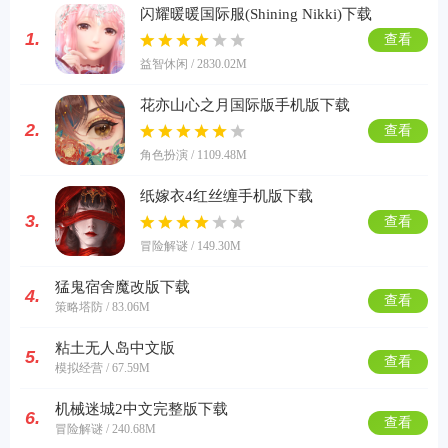
闪耀暖暖国际服(Shining Nikki)下载
1.
查看
益智休闲 / 2830.02M
花亦山心之月国际版手机版下载
2.
查看
角色扮演 / 1109.48M
纸嫁衣4红丝缠手机版下载
3.
查看
冒险解谜 / 149.30M
猛鬼宿舍魔改版下载
4.
查看
策略塔防 / 83.06M
粘土无人岛中文版
5.
查看
模拟经营 / 67.59M
机械迷城2中文完整版下载
6.
查看
冒险解谜 / 240.68M