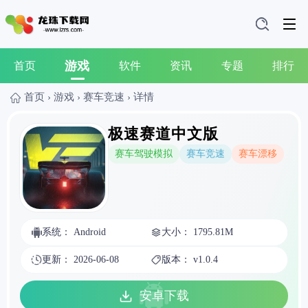
游戏
首页
软件
资讯
专题
排行
首页
›
游戏
›
赛车竞速
›
详情
极速赛道中文版
赛车驾驶模拟
赛车竞速
赛车漂移
系统： Android
大小： 1795.81M
更新： 2026-06-08
版本： v1.0.4
安卓下载