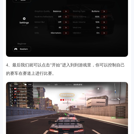
4、最后我们就可以点击“开始”进入到到游戏里，你可以控制自己
排行
的赛车在赛道上进行比赛。
角色扮演
小游戏
恋爱养成
沙盒模组
up主自制
赛车竞速
策略塔防
动作射
击
益智休闲
冒险解谜
街机格斗
模拟经营
音乐游戏
单机游戏
战争策略
系统工具
影音播放
游戏辅助
摄影美颜
办公商务
旅游出行
金融理财
娱乐
趣味
新闻阅读
考试学习
AI软件
健康运动
生活购物
地图导航
主题桌面