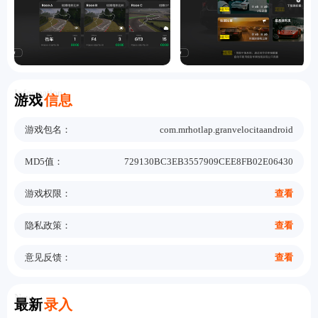
Information
游戏
信息
游戏包名：
com.mrhotlap.granvelocitaandroid
MD5值：
729130BC3EB3557909CEE8FB02E06430
游戏权限：
查看
隐私政策：
查看
意见反馈：
查看
New
最新
录入