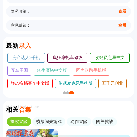
隐私政策：
查看
意见反馈：
查看
New
最新
录入
房产达人2手机
疯狂摩托车修改
收银员之星中文
版
版
版
赛车王国
转生魔塔中文版
回声迷踪手机版
静态换挡赛车中文版
催眠麦克风手机版
五千元创业
Related Collections
相关
合集
探索冒险
横版闯关游戏
动作冒险
闯关挑战