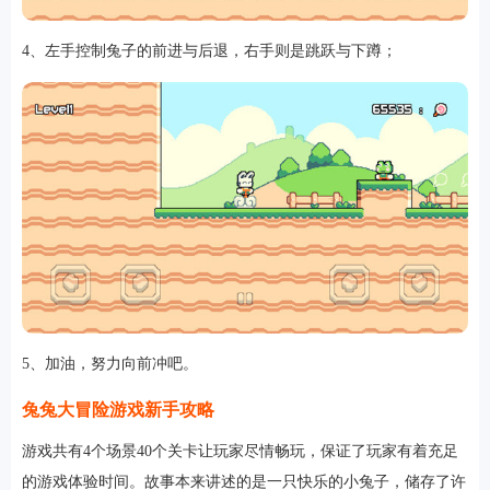
4、左手控制兔子的前进与后退，右手则是跳跃与下蹲；
排行
角色扮演
小游戏
恋爱养成
沙盒模组
up主自制
赛车竞速
策略塔防
动作射
击
益智休闲
冒险解谜
街机格斗
模拟经营
音乐游戏
单机游戏
战争策略
系统工具
影音播放
游戏辅助
摄影美颜
办公商务
旅游出行
金融理财
娱乐
5、加油，努力向前冲吧。
趣味
新闻阅读
考试学习
AI软件
健康运动
生活购物
地图导航
主题桌面
兔兔大冒险游戏新手攻略
游戏共有4个场景40个关卡让玩家尽情畅玩，保证了玩家有着充足
的游戏体验时间。故事本来讲述的是一只快乐的小兔子，储存了许