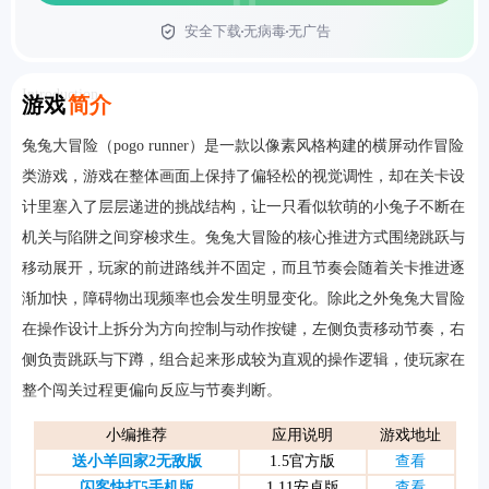
安全下载
无病毒
无广告
首页
Introduction
游戏
简介
兔兔大冒险（pogo runner）是一款以像素风格构建的横屏动作冒险
类游戏，游戏在整体画面上保持了偏轻松的视觉调性，却在关卡设
计里塞入了层层递进的挑战结构，让一只看似软萌的小兔子不断在
机关与陷阱之间穿梭求生。兔兔大冒险的核心推进方式围绕跳跃与
移动展开，玩家的前进路线并不固定，而且节奏会随着关卡推进逐
渐加快，障碍物出现频率也会发生明显变化。除此之外兔兔大冒险
在操作设计上拆分为方向控制与动作按键，左侧负责移动节奏，右
侧负责跳跃与下蹲，组合起来形成较为直观的操作逻辑，使玩家在
整个闯关过程更偏向反应与节奏判断。
小编推荐
应用说明
游戏地址
送小羊回家2无敌版
1.5官方版
查看
闪客快打5手机版
1.11安卓版
查看