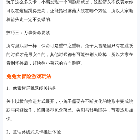
玩了这么多关卡，小编发现一个问题那就是，这些箭头不仅表示你
可以在这里跳得更高，还能指出蘑菇大致在哪个方位，所以大家顺
着箭头走一定不会错的。
技巧三：万事保命要紧
所有游戏都一样，保命可是重中之重啊。兔子大冒险里只有在跳跃
的时候才是最安全的，其他时候都有可能被别人吃掉，所以大家在
看到怪兽后，赶快往小菊花的方向跑啊。
兔兔大冒险游戏玩法
1、像素横屏跳跃闯关结构
关卡以横向推进方式展开，小兔子需要在不断变化的地形中完成跳
跃与闪避操作，陷阱类型包含落差、尖刺与移动障碍，节奏逐步加
快。
2、童话路线式关卡推进体验