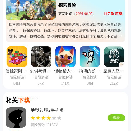
探索冒险
117
款游戏
更新时间：
2026-06-05
探索冒险游戏合集收录了很多刺激的冒险游戏，这类游戏需要玩家自己去
跑图，一边探索路线一边战斗。这类游戏的玩法有很多种，最长见的就是
战斗、解谜、找物这些。游戏的地图通常都会打造的非常精美，不管是森
林还是城市地图，都会非常还原和注重细节，玩家可以尽情体验。
冒险家阿曼达2026正式版
恐惧与饥饿汉化版
怪物猎人艾露岛
纳博的冒险中文版
麋鹿人汉化版
冒险解谜
冒险解谜
冒险解谜
角色扮演
冒险解谜
84M
37M
141M
60M
212M
Related Downloads
相关
下载
地狱边境2手机版
查看
冒险解谜 / 24.89M