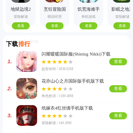
地狱边境2
烹饪冒险国
饥荒海难手
影眠之地
手机版
际服
机版
式版
冒险解谜
模拟经营
单机游戏
冒险解谜
查看
查看
查看
查看
Download Ranking
下载
排行
闪耀暖暖国际服(Shining Nikki)下载
1.
查看
益智休闲 / 2830.02M
花亦山心之月国际版手机版下载
2.
查看
角色扮演 / 1109.48M
纸嫁衣4红丝缠手机版下载
3.
查看
冒险解谜 / 149.30M