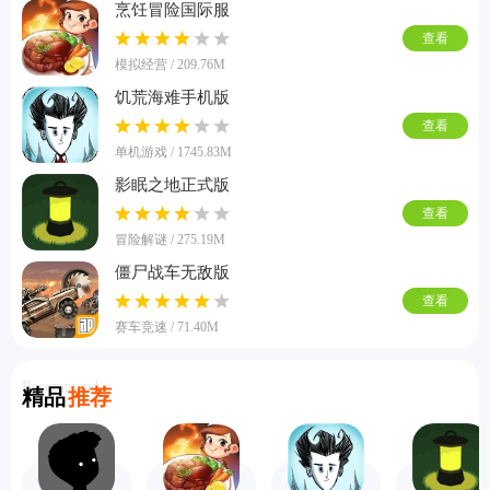
烹饪冒险国际服
查看
模拟经营 / 209.76M
饥荒海难手机版
查看
单机游戏 / 1745.83M
影眠之地正式版
查看
冒险解谜 / 275.19M
僵尸战车无敌版
查看
赛车竞速 / 71.40M
Recommend
精品
推荐