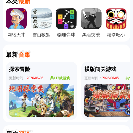
本类
最新
网络天才
雪山救狐
物理弹球
黑暗突袭
猜拳吧小
手机版
狸
旧版本
无敌版
老弟手机
版
Latest Collection
最新
合集
探索冒险
横版闯关游戏
更新时间：
2026-06-05
共117款游戏
更新时间：
2026-06-05
共9
User Comments