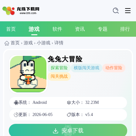
游戏
首页
软件
资讯
专题
排行
首页
›
游戏
›
小游戏
›
详情
兔兔大冒险
探索冒险
横版闯关游戏
动作冒险
闯关挑战
系统： Android
大小： 32.23M
更新： 2026-06-05
版本： v5.4
安卓下载