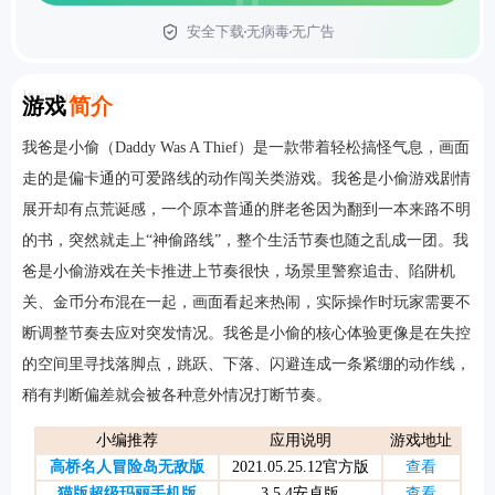
安全下载
无病毒
无广告
首页
Introduction
游戏
简介
我爸是小偷（Daddy Was A Thief）是一款带着轻松搞怪气息，画面
走的是偏卡通的可爱路线的动作闯关类游戏。我爸是小偷游戏剧情
展开却有点荒诞感，一个原本普通的胖老爸因为翻到一本来路不明
的书，突然就走上“神偷路线”，整个生活节奏也随之乱成一团。我
爸是小偷游戏在关卡推进上节奏很快，场景里警察追击、陷阱机
关、金币分布混在一起，画面看起来热闹，实际操作时玩家需要不
断调整节奏去应对突发情况。我爸是小偷的核心体验更像是在失控
的空间里寻找落脚点，跳跃、下落、闪避连成一条紧绷的动作线，
稍有判断偏差就会被各种意外情况打断节奏。
小编推荐
应用说明
游戏地址
高桥名人冒险岛无敌版
2021.05.25.12官方版
查看
猫版超级玛丽手机版
3.5.4安卓版
查看