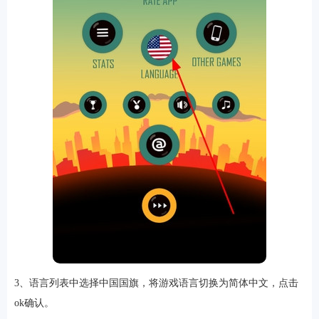
排行
角色扮演
小游戏
恋爱养成
沙盒模组
up主自制
赛车竞速
策略塔防
动作射
击
益智休闲
冒险解谜
街机格斗
模拟经营
音乐游戏
单机游戏
战争策略
系统工具
影音播放
游戏辅助
摄影美颜
办公商务
旅游出行
金融理财
娱乐
趣味
新闻阅读
考试学习
AI软件
健康运动
生活购物
地图导航
主题桌面
3、语言列表中选择中国国旗，将游戏语言切换为简体中文，点击
ok确认。