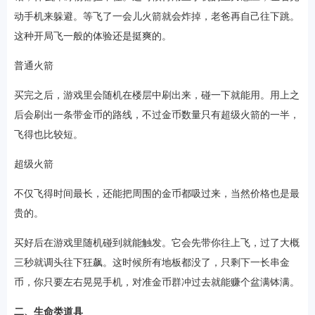
动手机来躲避。等飞了一会儿火箭就会炸掉，老爸再自己往下跳。
这种开局飞一般的体验还是挺爽的。
普通火箭
买完之后，游戏里会随机在楼层中刷出来，碰一下就能用。用上之
后会刷出一条带金币的路线，不过金币数量只有超级火箭的一半，
飞得也比较短。
超级火箭
不仅飞得时间最长，还能把周围的金币都吸过来，当然价格也是最
贵的。
买好后在游戏里随机碰到就能触发。它会先带你往上飞，过了大概
三秒就调头往下狂飙。这时候所有地板都没了，只剩下一长串金
币，你只要左右晃晃手机，对准金币群冲过去就能赚个盆满钵满。
二、生命类道具