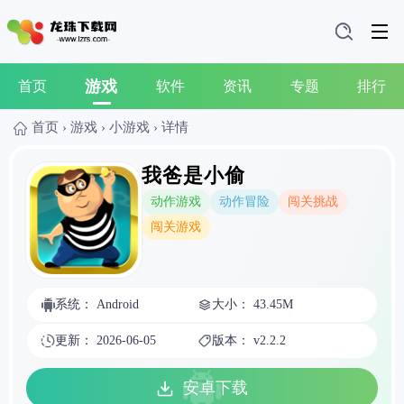
游戏
首页
软件
资讯
专题
排行
首页
›
游戏
›
小游戏
›
详情
我爸是小偷
动作游戏
动作冒险
闯关挑战
闯关游戏
系统： Android
大小： 43.45M
更新： 2026-06-05
版本： v2.2.2
安卓下载