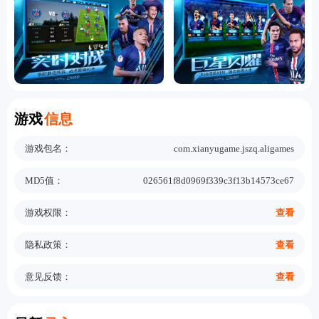
Information
游戏
信息
游戏包名：
com.xianyugame.jszq.aligames
MD5值：
026561f8d0969f339c3f13b14573ce67
游戏权限：
查看
隐私政策：
查看
意见反馈：
查看
New