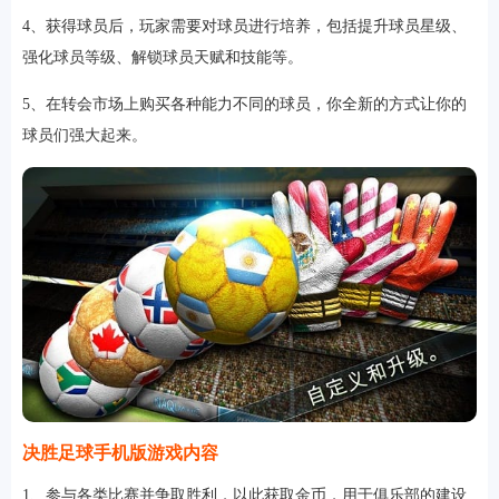
4、获得球员后，玩家需要对球员进行培养，包括提升球员星级、
强化球员等级、解锁球员天赋和技能等。
5、在转会市场上购买各种能力不同的球员，你全新的方式让你的
球员们强大起来。
排行
角色扮演
小游戏
恋爱养成
沙盒模组
up主自制
赛车竞速
策略塔防
动作射
击
益智休闲
冒险解谜
街机格斗
模拟经营
音乐游戏
单机游戏
战争策略
系统工具
影音播放
游戏辅助
摄影美颜
办公商务
旅游出行
金融理财
娱乐
趣味
新闻阅读
考试学习
AI软件
健康运动
生活购物
地图导航
主题桌面
决胜足球手机版游戏内容
1、参与各类比赛并争取胜利，以此获取金币，用于俱乐部的建设