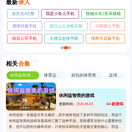
最新
录入
迷失岛4完整
我是小鱼儿手机
怪物火车2安卓移植
版
版
版
调律诗篇手机
落日山丘攻略完整
斗阵骑士手机
版
版
版
劫后公司手机
大侠立志传手机
情商天花板手机
版
版
版
Related Collections
相关
合集
休闲益智类的游戏
体育运动游戏
好玩的体育类手游推荐
足球模拟
休闲益智类的游戏
64
款游戏
更新时间：
2026-06-03
休闲游戏一直都是非常火爆的，其中就有包括了多种不同的玩法，而这个
休闲益智类的游戏专题就有汇聚了这种手游。里面通常没有什么重要的任
务，也不以胜利为最终目的，只有快乐和轻松才是最主要的核心。而这个