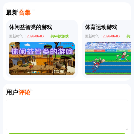
拟器手机
cato手机
的世界手
猫猫手机
人4中文版
版
版
机版
版
Latest Collection
最新
合集
休闲益智类的游戏
体育运动游戏
更新时间：
2026-06-03
共64款游戏
更新时间：
2026-06-03
共7
User Comments
用户
评论