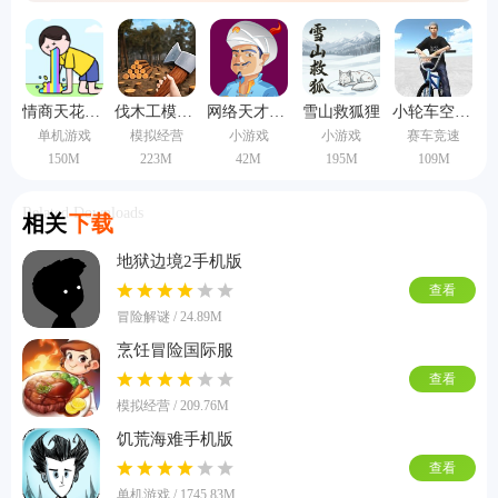
专题就是为了让更多的人认识到这类游戏，而且还可以用来减轻自己的压
力，给自己一个放松身心的机会。
情商天花板手机版
伐木工模拟器3d手机版
网络天才手机版
雪山救狐狸
小轮车空间中文版
单机游戏
模拟经营
小游戏
小游戏
赛车竞速
150M
223M
42M
195M
109M
Related Downloads
相关
下载
地狱边境2手机版
查看
冒险解谜 / 24.89M
烹饪冒险国际服
查看
模拟经营 / 209.76M
饥荒海难手机版
查看
单机游戏 / 1745.83M