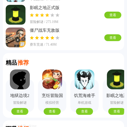
影眠之地正式版
查看
冒险解谜 / 275.19M
僵尸战车无敌版
查看
赛车竞速 / 71.40M
Recommend
精品
推荐
地狱边境2
烹饪冒险国
饥荒海难手
影眠之地
手机版
际服
机版
式版
冒险解谜
模拟经营
单机游戏
冒险解谜
查看
查看
查看
查看
Download Ranking