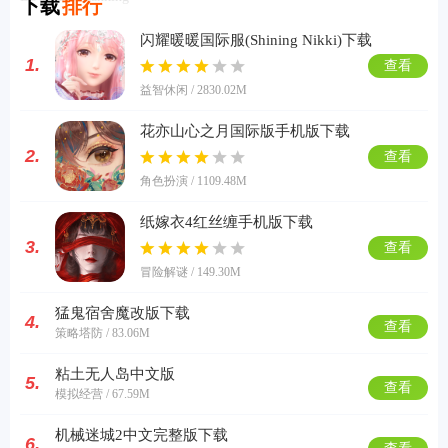
下载
排行
闪耀暖暖国际服(Shining Nikki)下载
1.
查看
益智休闲 / 2830.02M
花亦山心之月国际版手机版下载
2.
查看
角色扮演 / 1109.48M
纸嫁衣4红丝缠手机版下载
3.
查看
冒险解谜 / 149.30M
猛鬼宿舍魔改版下载
4.
查看
策略塔防 / 83.06M
粘土无人岛中文版
5.
查看
模拟经营 / 67.59M
机械迷城2中文完整版下载
6.