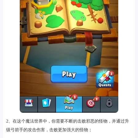
排行
角色扮演
小游戏
恋爱养成
沙盒模组
up主自制
赛车竞速
策略塔防
动作射
击
益智休闲
冒险解谜
街机格斗
模拟经营
音乐游戏
单机游戏
战争策略
系统工具
影音播放
游戏辅助
摄影美颜
办公商务
旅游出行
金融理财
娱乐
趣味
新闻阅读
考试学习
AI软件
健康运动
生活购物
地图导航
主题桌面
2、在这个魔法世界中，你需要不断的击败邪恶的怪物，并通过升
级弓箭手的攻击伤害，击败更加强大的怪物；