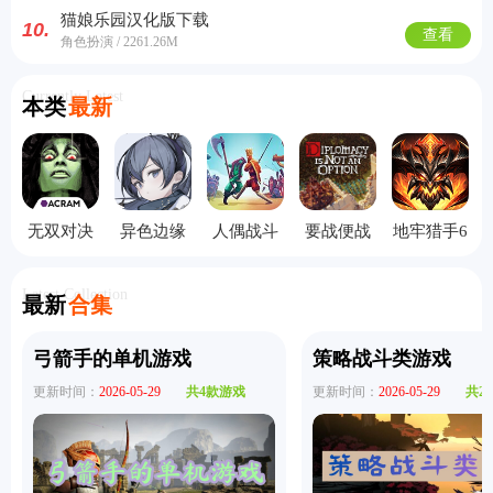
猫娘乐园汉化版下载
10.
查看
角色扮演 / 2261.26M
Currently Latest
本类
最新
无双对决
异色边缘
人偶战斗
要战便战
地牢猎手6
数字版
模拟器2汉
手机版
化版
Latest Collection
最新
合集
弓箭手的单机游戏
策略战斗类游戏
更新时间：
2026-05-29
共4款游戏
更新时间：
2026-05-29
共2