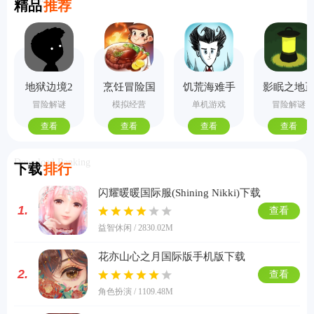
精品
推荐
地狱边境2
烹饪冒险国
饥荒海难手
影眠之地
手机版
际服
机版
式版
冒险解谜
模拟经营
单机游戏
冒险解谜
查看
查看
查看
查看
Download Ranking
下载
排行
闪耀暖暖国际服(Shining Nikki)下载
1.
查看
益智休闲 / 2830.02M
花亦山心之月国际版手机版下载
2.
查看
角色扮演 / 1109.48M