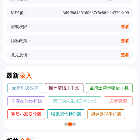
MD5值：
3d9ff8d4862d0637c5e86fb24370de09
游戏权限：
查看
隐私政策：
查看
意见反馈：
查看
New
最新
录入
碧优蒂的世界国际
迷失岛4完整
我是小鱼儿手机
服
版
版
怪物火车2安卓移
调律诗篇手机
落日山丘攻略完整
植版
版
版
斗阵骑士手机版
劫后公司手机版
大侠立志传手机版
Related Collections