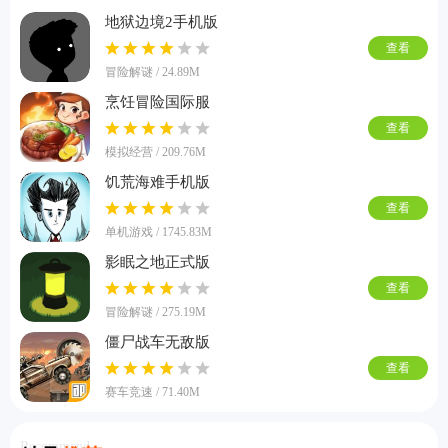
地狱边境2手机版
查看
冒险解谜 / 24.89M
烹饪冒险国际服
查看
模拟经营 / 209.76M
饥荒海难手机版
查看
单机游戏 / 1745.83M
影眠之地正式版
查看
冒险解谜 / 275.19M
僵尸战车无敌版
查看
赛车竞速 / 71.40M
Recommend