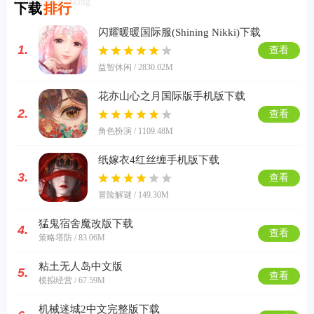
Download Ranking
下载
排行
闪耀暖暖国际服(Shining Nikki)下载
1.
查看
益智休闲 / 2830.02M
花亦山心之月国际版手机版下载
2.
查看
角色扮演 / 1109.48M
纸嫁衣4红丝缠手机版下载
3.
查看
冒险解谜 / 149.30M
猛鬼宿舍魔改版下载
4.
查看
策略塔防 / 83.06M
粘土无人岛中文版
5.
查看
模拟经营 / 67.59M
机械迷城2中文完整版下载