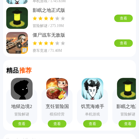
单机游戏 / 1745.83M
影眠之地正式版
查看
冒险解谜 / 275.19M
僵尸战车无敌版
查看
赛车竞速 / 71.40M
Recommend
精品
推荐
地狱边境2
烹饪冒险国
饥荒海难手
影眠之地
手机版
际服
机版
式版
冒险解谜
模拟经营
单机游戏
冒险解谜
查看
查看
查看
查看