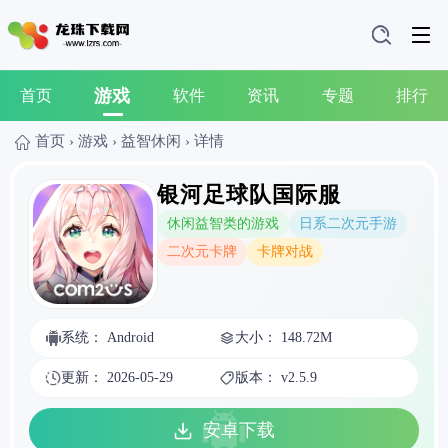
游戏
首页
软件
资讯
专题
排行
首页
›
游戏
›
益智休闲
›
详情
银河足球队国际服
休闲益智类的游戏
日系二次元手游
二次元卡牌
卡牌对战
系统： Android
大小： 148.72M
更新： 2026-05-29
版本： v2.5.9
安卓下载