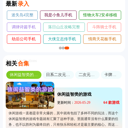
New
最新
录入
迷失岛4完整
我是小鱼儿手机
怪物火车2安卓移植
版
版
版
调律诗篇手机
落日山丘攻略完整
斗阵骑士手机
版
版
版
劫后公司手机
大侠立志传手机
情商天花板手机
版
版
版
Related Collections
相关
合集
休闲益智类的游戏
日系二次元手游
二次元卡牌
卡牌对战
休闲益智类的游戏
64
款游戏
更新时间：
2026-05-29
休闲游戏一直都是非常火爆的，其中就有包括了多种不同的玩法，而这个
休闲益智类的游戏专题就有汇聚了这种手游。里面通常没有什么重要的任
务，也不以胜利为最终目的，只有快乐和轻松才是最主要的核心。而这个