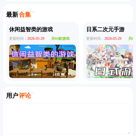
大冒险2中
杯足球赛
拟器手机
cato手机
的世界手
文版
终极版
版
版
机版
Latest Collection
最新
合集
休闲益智类的游戏
日系二次元手游
更新时间：
2026-05-29
共64款游戏
更新时间：
2026-05-29
共8
User Comments
用户
评论