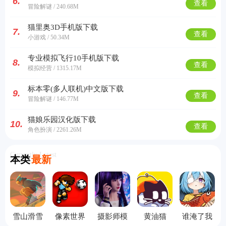
6.
查看
冒险解谜 / 240.68M
猫里奥3D手机版下载
7.
查看
小游戏 / 50.34M
专业模拟飞行10手机版下载
8.
查看
模拟经营 / 1315.17M
标本零(多人联机)中文版下载
9.
查看
冒险解谜 / 146.77M
猫娘乐园汉化版下载
10.
查看
角色扮演 / 2261.26M
Currently Latest
本类
最新
雪山滑雪
像素世界
摄影师模
黄油猫
谁淹了我