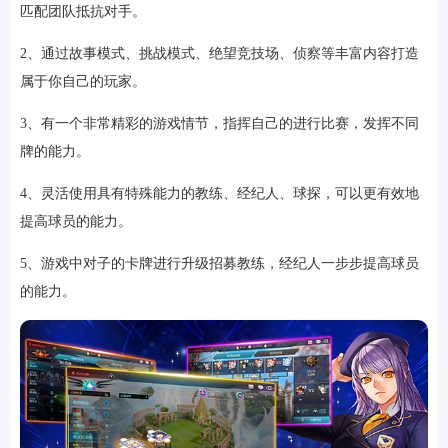
匹配团队抵抗对手。
2、通过故事模式、挑战模式、绝望竞技场、侦察等丰富内容打造
属于你自己的玩家。
3、有一个非常精彩的游戏情节，指挥自己的进行比赛，发挥不同
牌的能力。
4、灵活使用具有特殊能力的教练、经纪人、球探，可以更有效地
提高球员的能力。
排行
5、游戏中对子的卡牌进行升级招募教练，经纪人一步步提高球员
角色扮演
小游戏
恋爱养成
沙盒模组
up主自制
赛车竞速
策略塔防
动作射
击
益智休闲
冒险解谜
街机格斗
模拟经营
音乐游戏
单机游戏
战争策略
的能力。
系统工具
影音播放
游戏辅助
摄影美颜
办公商务
旅游出行
金融理财
娱乐
趣味
新闻阅读
考试学习
AI软件
健康运动
生活购物
地图导航
主题桌面