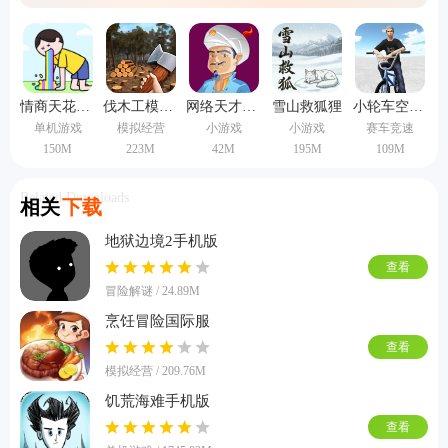
专题就是为了让更多的人认识到这类游戏，而且还可以用来减轻自己的压
力，给自己一个放松身心的机会。
情商天花板手机版
伐木工模拟器3d手机版
网络天才手机版
雪山救狐狸
小轮车空间中文版
单机游戏
模拟经营
小游戏
小游戏
赛车竞速
150M
223M
42M
195M
109M
Related Downloads
相关
下载
地狱边境2手机版
查看
冒险解谜 / 24.89M
烹饪冒险国际服
查看
模拟经营 / 209.76M
饥荒海难手机版
查看