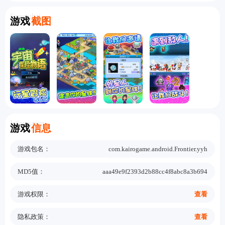
Screenshot
游戏
截图
Information
游戏
信息
游戏包名：
com.kairogame.android.Frontier.yyh
MD5值：
aaa49e9f2393d2b88cc4f8abc8a3b694
游戏权限：
查看
隐私政策：
查看