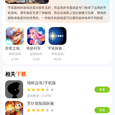
宇宙题材的游戏还是比较常见的，而这里的专题就是专门收录了这类的手
机游戏。通常都是充满了神秘感，而且在画风上也比较吸引玩家，整体的
探险体验是特别优秀的。一些相关的游戏是可以看到各种各样不同的星球
场景，地图也会非常广阔。有兴趣的话就可以直接在这里进行下载哦，毕
竟总有一款是适合自己的。
异星之地中文版
奇妙列车手机版
宇宙探索2高级访问版
单机游戏
益智休闲
单机游戏
423M
762M
682M
Related Downloads
相关
下载
地狱边境2手机版
查看
冒险解谜 / 24.89M
烹饪冒险国际服
查看