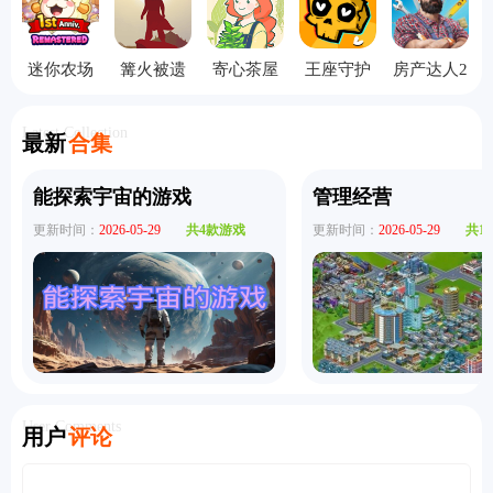
迷你农场
篝火被遗
寄心茶屋
王座守护
房产达人2
重制版
弃的土地
中文版
者手机版
手机版
完整版
Latest Collection
最新
合集
能探索宇宙的游戏
管理经营
更新时间：
2026-05-29
共4款游戏
更新时间：
2026-05-29
共1
User Comments
用户
评论