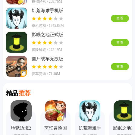
模拟经营 / 209.76M
饥荒海难手机版
查看
单机游戏 / 1745.83M
影眠之地正式版
查看
冒险解谜 / 275.19M
僵尸战车无敌版
查看
赛车竞速 / 71.40M
Recommend
精品
推荐
地狱边境2
烹饪冒险国
饥荒海难手
影眠之地