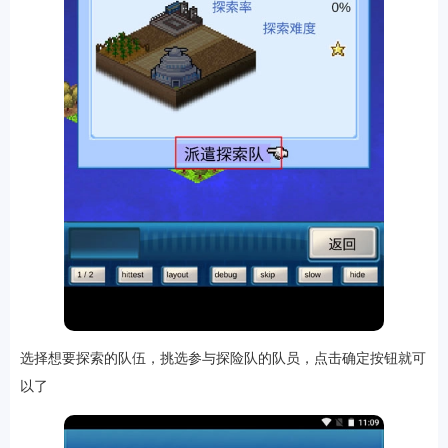
排行
角色扮演
小游戏
恋爱养成
沙盒模组
up主自制
赛车竞速
策略塔防
动作射
击
益智休闲
冒险解谜
街机格斗
模拟经营
音乐游戏
单机游戏
战争策略
系统工具
影音播放
游戏辅助
摄影美颜
办公商务
旅游出行
金融理财
娱乐
趣味
新闻阅读
考试学习
AI软件
健康运动
生活购物
地图导航
主题桌面
选择想要探索的队伍，挑选参与探险队的队员，点击确定按钮就可
以了