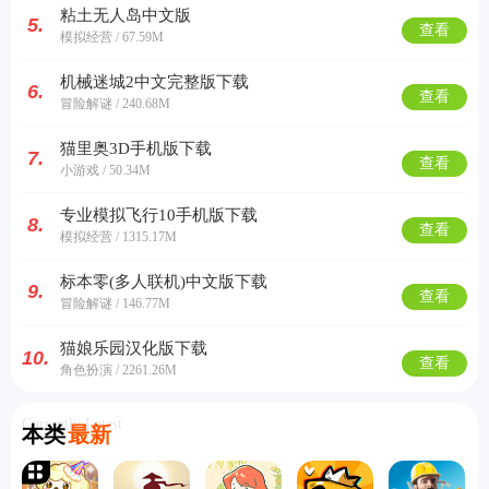
粘土无人岛中文版
5.
查看
模拟经营 / 67.59M
机械迷城2中文完整版下载
6.
查看
冒险解谜 / 240.68M
猫里奥3D手机版下载
7.
查看
小游戏 / 50.34M
专业模拟飞行10手机版下载
8.
查看
模拟经营 / 1315.17M
标本零(多人联机)中文版下载
9.
查看
冒险解谜 / 146.77M
猫娘乐园汉化版下载
10.
查看
角色扮演 / 2261.26M
Currently Latest
本类
最新