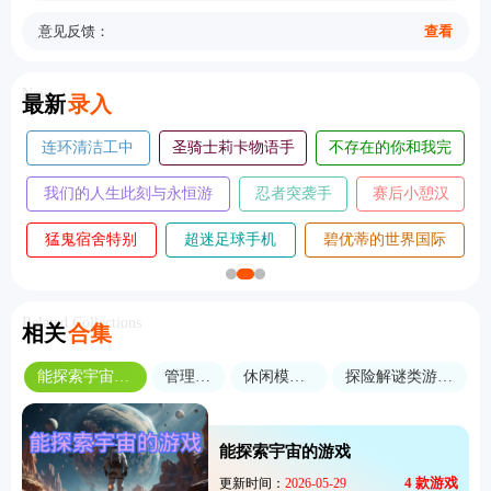
意见反馈：
查看
New
最新
录入
不存在的你和我完
迷失岛4完整
我是小鱼儿手机
怪
整版
版
版
袭手
赛后小憩汉
调律诗篇手机
落日山丘攻略完整
版
化版
版
版
碧优蒂的世界国际
劫后公司手机
大侠立志传手机
服
版
版
Related Collections
相关
合集
能探索宇宙的游戏
管理经营
休闲模拟经营
探险解谜类游戏合集
能探索宇宙的游戏
4
款游戏
更新时间：
2026-05-29