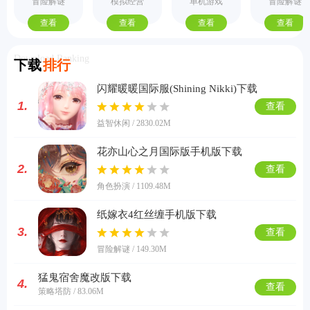
手机版
际服
机版
式版
冒险解谜
模拟经营
单机游戏
冒险解谜
查看
查看
查看
查看
Download Ranking
下载
排行
闪耀暖暖国际服(Shining Nikki)下载
1.
查看
益智休闲 / 2830.02M
花亦山心之月国际版手机版下载
2.
查看
角色扮演 / 1109.48M
纸嫁衣4红丝缠手机版下载
3.
查看
冒险解谜 / 149.30M
猛鬼宿舍魔改版下载
4.
查看
策略塔防 / 83.06M