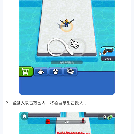
排行
角色扮演
小游戏
恋爱养成
沙盒模组
up主自制
赛车竞速
策略塔防
动作射
击
益智休闲
冒险解谜
街机格斗
模拟经营
音乐游戏
单机游戏
战争策略
系统工具
影音播放
游戏辅助
摄影美颜
办公商务
旅游出行
金融理财
娱乐
趣味
新闻阅读
考试学习
AI软件
健康运动
生活购物
地图导航
主题桌面
2、当进入攻击范围内，将会自动射击敌人，