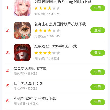
闪耀暖暖国际服(Shining Nikki)下载
1.
查看
益智休闲 / 2830.02M
花亦山心之月国际版手机版下载
2.
查看
角色扮演 / 1109.48M
纸嫁衣4红丝缠手机版下载
3.
查看
冒险解谜 / 149.30M
猛鬼宿舍魔改版下载
4.
查看
策略塔防 / 83.06M
粘土无人岛中文版
5.
查看
模拟经营 / 67.59M
机械迷城2中文完整版下载
6.
查看
冒险解谜 / 240.68M