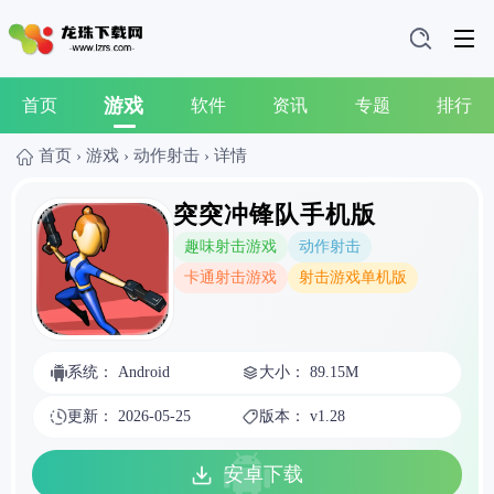
游戏
首页
软件
资讯
专题
排行
首页
›
游戏
›
动作射击
›
详情
突突冲锋队手机版
趣味射击游戏
动作射击
卡通射击游戏
射击游戏单机版
系统： Android
大小： 89.15M
更新： 2026-05-25
版本： v1.28
安卓下载