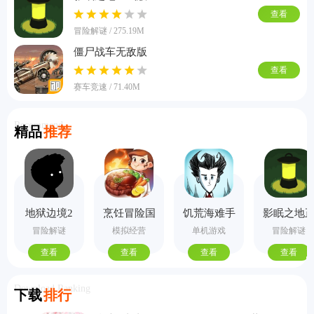
查看
冒险解谜 / 275.19M
僵尸战车无敌版
查看
赛车竞速 / 71.40M
Recommend
精品
推荐
地狱边境2
烹饪冒险国
饥荒海难手
影眠之地
手机版
际服
机版
式版
冒险解谜
模拟经营
单机游戏
冒险解谜
查看
查看
查看
查看
Download Ranking
下载
排行