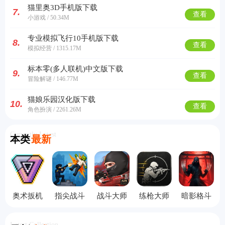
猫里奥3D手机版下载
7.
查看
小游戏 / 50.34M
专业模拟飞行10手机版下载
8.
查看
模拟经营 / 1315.17M
标本零(多人联机)中文版下载
9.
查看
冒险解谜 / 146.77M
猫娘乐园汉化版下载
10.
查看
角色扮演 / 2261.26M
Currently Latest
本类
最新
奥术扳机
指尖战斗
战斗大师
练枪大师
暗影格斗
中文版
家无敌版
中文版
手机版
竞技场国
服
Latest Collection