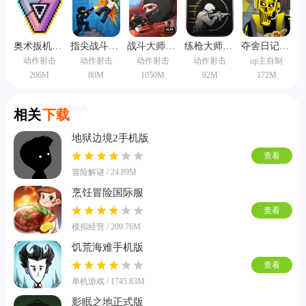
奥术扳机中文版
指尖战斗家无敌版
战斗大师中文版
练枪大师手机版
夺舍日记手机版
动作射击
动作射击
动作射击
动作射击
up主自制
206M
80M
1050M
92M
172M
Related Downloads
相关
下载
地狱边境2手机版
查看
冒险解谜 / 24.89M
烹饪冒险国际服
查看
模拟经营 / 209.76M
饥荒海难手机版
查看
单机游戏 / 1745.83M
影眠之地正式版