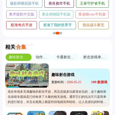
房产达人2手机
疯狂摩托车修改
收银员之星中文
版
版
版
赛车王国
转生魔塔中文版
回声迷踪手机版
静态换挡赛车中文版
催眠麦克风手机版
五千元创业
Related Collections
相关
合集
趣味射击游戏
动作射击
卡通射击游戏
射击游戏单机版
趣味射击游戏
109
款游戏
更新时间：
2026-05-25
现在有很多充满趣味的射击手游，而且还挺多玩家喜欢玩的，这个趣味射
击游戏专题就是已经收录了大量的相关游戏。通常它们的玩法不只是简单
的进行射击，并且在氛围上都是特别地搞笑和轻松，让人在游玩的时候感
觉到放松。对于一些有着工作压力的上班族来说，或许这里的游戏可以帮
助减轻一些压力，快来试试看吧。