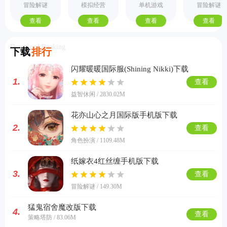
手机版
际服
机版
式版
冒险解谜
模拟经营
单机游戏
冒险解谜
查看
查看
查看
查看
Download Ranking
下载
排行
闪耀暖暖国际服(Shining Nikki)下载
1.
查看
益智休闲 / 2830.02M
花亦山心之月国际版手机版下载
2.
查看
角色扮演 / 1109.48M
纸嫁衣4红丝缠手机版下载
3.
查看
冒险解谜 / 149.30M
猛鬼宿舍魔改版下载
4.
查看
策略塔防 / 83.06M