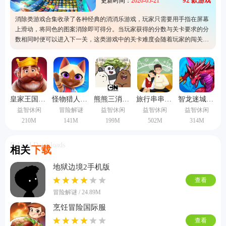
92
款游戏
更新时间：
2026-05-21
消除类游戏合集收录了各种经典的消消乐游戏，玩家只需要用手指在屏幕
上滑动，将同色的图案消除即可得分。当玩家获得的分数与关卡要求的分
数相同时便可以进入下一关，这类游戏中的关卡难度会随着玩家的闯关进
度越来越困难。玩家还可以通过消除类游戏释放自己的压力，缓解心情，
无论男女老少都可以进行游玩。
皇家王国中文版
怪物猎人艾露岛
熊熊三消乐中文版
旅行串串旧版本
智龙迷城中文版
益智休闲
冒险解谜
益智休闲
益智休闲
益智休闲
210M
141M
199M
502M
314M
Related Downloads
相关
下载
地狱边境2手机版
查看
冒险解谜 / 24.89M
烹饪冒险国际服
查看