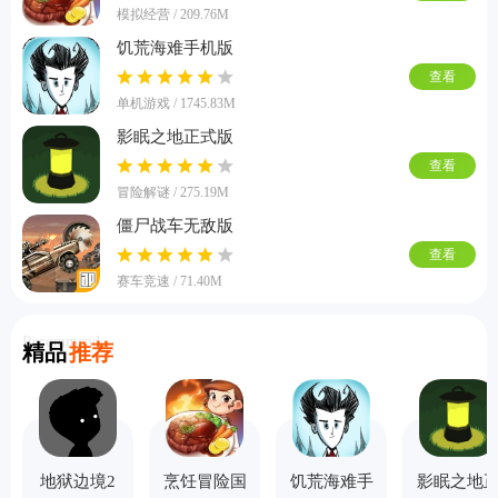
模拟经营 / 209.76M
饥荒海难手机版
查看
单机游戏 / 1745.83M
影眠之地正式版
查看
冒险解谜 / 275.19M
僵尸战车无敌版
查看
赛车竞速 / 71.40M
Recommend
精品
推荐
地狱边境2
烹饪冒险国
饥荒海难手
影眠之地