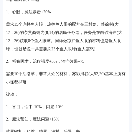
1、心眼，魔法暴击+20%
需求15个凉拌鱼人眼，凉拌鱼人眼的配方在三村岛、菜徐村(大
17，26)的杂货商铺内(8,14)的居民任务给，任务是在白砂海岸(大
12，26)获取8个鱼人眼球。同样做凉拌鱼人眼的材料也是鱼人眼
球，也就是说一共需要刷23个鱼人眼球(鱼人震怒)
2、祈祷医术，治疗强度+3%，治疗效果+75
需要10个活络草，非常大众的材料，雾影河谷(大52,20)基本上所有
小怪都掉落
被动：
1、盲目，命中-10%，闪避-10%
2、魔法预知，魔法闪避+15%
武器限制：匕首、钝器、法杖、乐器、书