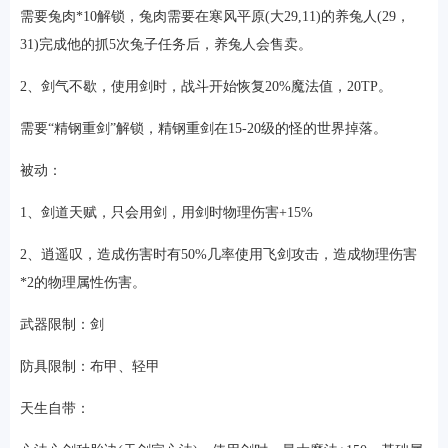
需要兔肉*10解锁，兔肉需要在寒风平原(大29,11)的养兔人(29，
31)完成他的抓5次兔子任务后，养兔人会售卖。
2、剑气不歇，使用剑时，战斗开始恢复20%魔法值，20TP。
需要“精钢重剑”解锁，精钢重剑在15-20级的怪的世界掉落。
被动：
1、剑道天赋，只会用剑，用剑时物理伤害+15%
2、逍遥叹，造成伤害时有50%几率使用飞剑攻击，造成物理伤害
*2的物理属性伤害。
武器限制：剑
防具限制：布甲、轻甲
天生自带：