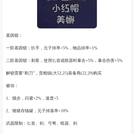
基因锁：
一阶基因锁：扒手，元子掉率+5%，物品掉率+1%
二阶基因锁：刺客，使用匕首或暗器时暴击+5%，暴击伤害+5%
解锁需要“剃刀”，货栈镇(大52,25)装备商(22,29)购买
被动：
1、猫步，闪避+2%，速度+5
2、猪猪存钱罐，元子掉落率+10%
武器限制：匕首、剑、弓弩、暗器、剑