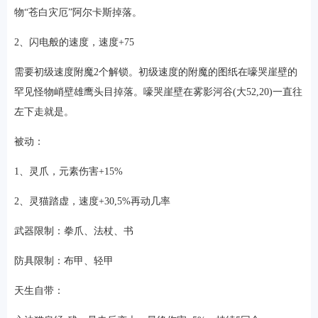
物“苍白灾厄”阿尔卡斯掉落。
2、闪电般的速度，速度+75
需要初级速度附魔2个解锁。初级速度的附魔的图纸在嚎哭崖壁的
罕见怪物峭壁雄鹰头目掉落。嚎哭崖壁在雾影河谷(大52,20)一直往
左下走就是。
被动：
1、灵爪，元素伤害+15%
2、灵猫踏虚，速度+30,5%再动几率
武器限制：拳爪、法杖、书
防具限制：布甲、轻甲
天生自带：