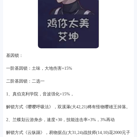
基因锁：
一阶基因锁：土味，大地伤害+15%
二阶基因锁：二选一
1、真伯克利学院，音波强化+15%，
解锁方式《嘤嘤呼吸法》，双溪瀑(大42,21)稀有怪物嘤雄王掉落。
2、兰蝶划云游身步，速度+30，技能连击率+3%，3%再动
解锁方式《云纵踢》，易物据点(大31,24)战技师(14,10)花2000元子