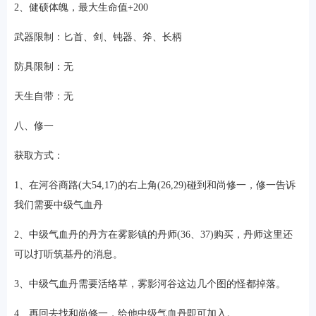
2、健硕体魄，最大生命值+200
武器限制：匕首、剑、钝器、斧、长柄
防具限制：无
天生自带：无
八、修一
获取方式：
1、在河谷商路(大54,17)的右上角(26,29)碰到和尚修一，修一告诉
我们需要中级气血丹
2、中级气血丹的丹方在雾影镇的丹师(36、37)购买，丹师这里还
可以打听筑基丹的消息。
3、中级气血丹需要活络草，雾影河谷这边几个图的怪都掉落。
4、再回去找和尚修一，给他中级气血丹即可加入。