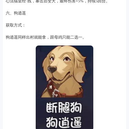
心法猫皇经·残，暴击后变大，最终伤害+5%，持续5回合。
六、狗逍遥
获取方式：
狗逍遥同样出村就能拿，跟母鸡只能二选一。