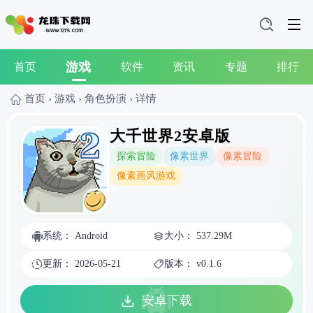
游戏
首页
软件
资讯
专题
排行
首页
›
游戏
›
角色扮演
›
详情
大千世界2安卓版
探索冒险
像素世界
像素冒险
像素画风游戏
系统： Android
大小： 537.29M
更新： 2026-05-21
版本： v0.1.6
安卓下载