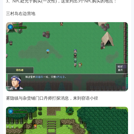
3、NPC处元子购买(一次性)，这里列出3个NPC购买的地点：
三村岛右边营地
游戏
雾隐镇与杂货铺门口丹师打探消息，来到窃语小径