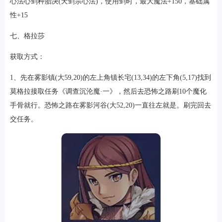
心法心剑种胎决(天剑宗心法)，使用剑时，最大魔法+150，基础属
性+15
七、格拉莎
获取方式：
1、先在雾影镇(大59,20)的左上角镇长宅(13,34)的左下角(5,17)找到
莫格拉接取任务《调查沉沦魔·一》，然后去恐怖之路刷10个魔化
手骨就行。恐怖之路在雾影河谷(大52,20)一直往左就是。刷完回去
交任务。