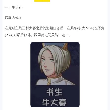
一、牛大春
获取方式：
在完成主线三村大赛之后的造船任务后，在风车村(大22,26)左下角
(2,24)对话后获得。跟里德之间只能二选一。
排行
角色扮演
小游戏
恋爱养成
沙盒模组
up主自制
赛车竞速
策略塔防
动作射
击
益智休闲
冒险解谜
街机格斗
模拟经营
音乐游戏
单机游戏
战争策略
系统工具
影音播放
游戏辅助
摄影美颜
办公商务
旅游出行
金融理财
娱乐
趣味
新闻阅读
考试学习
AI软件
健康运动
生活购物
地图导航
主题桌面