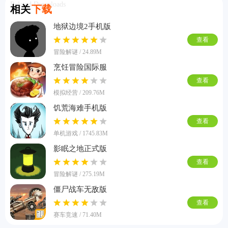
Related Downloads
相关
下载
地狱边境2手机版
查看
冒险解谜 / 24.89M
烹饪冒险国际服
查看
模拟经营 / 209.76M
饥荒海难手机版
查看
单机游戏 / 1745.83M
影眠之地正式版
查看
冒险解谜 / 275.19M
僵尸战车无敌版
查看
赛车竞速 / 71.40M