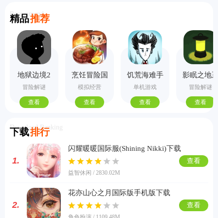
Recommend
精品
推荐
地狱边境2
烹饪冒险国
饥荒海难手
影眠之地
手机版
际服
机版
式版
冒险解谜
模拟经营
单机游戏
冒险解谜
查看
查看
查看
查看
Download Ranking
下载
排行
闪耀暖暖国际服(Shining Nikki)下载
1.
查看
益智休闲 / 2830.02M
花亦山心之月国际版手机版下载
2.
查看
角色扮演 / 1109.48M