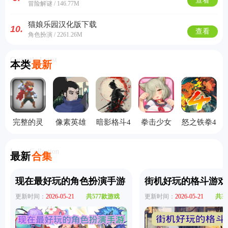
查看
冒险解谜 / 146.77M
猫娘乐园汉化版下载
10.
查看
角色扮演 / 2261.26M
Currently Latest
本类
最新
完整的灵
像素英雄
暗影格斗4
拳击少女
怒之铁拳4
魂汉化版
联盟手机
竞技场国
单机版
手机版
版
际服
Latest Collection
最新
合集
现在最好玩的角色扮演手游
街机好玩的格斗游戏
更新时间：
2026-05-21
共577款游戏
更新时间：
2026-05-21
共3