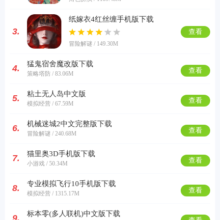
纸嫁衣4红丝缠手机版下载
3.
查看
冒险解谜 / 149.30M
猛鬼宿舍魔改版下载
4.
查看
策略塔防 / 83.06M
粘土无人岛中文版
5.
查看
模拟经营 / 67.59M
机械迷城2中文完整版下载
6.
查看
冒险解谜 / 240.68M
猫里奥3D手机版下载
7.
查看
小游戏 / 50.34M
专业模拟飞行10手机版下载
8.
查看
模拟经营 / 1315.17M
标本零(多人联机)中文版下载
9.