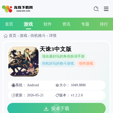
游戏
首页
软件
资讯
专题
排行
首页
›
游戏
›
街机格斗
›
详情
天诛3中文版
现在最好玩的角色扮演手游
街机好玩的格斗游戏
动作游戏
系统： Android
大小： 1049.88M
更新： 2026-05-21
版本： v1.2.2.0
安卓下载