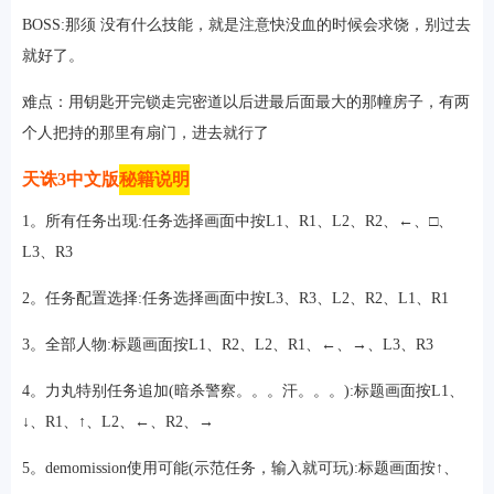
BOSS:那须 没有什么技能，就是注意快没血的时候会求饶，别过去
就好了。
难点：用钥匙开完锁走完密道以后进最后面最大的那幢房子，有两
软件
个人把持的那里有扇门，进去就行了
资讯
天诛3中文版
秘籍说明
1。所有任务出现:任务选择画面中按L1、R1、L2、R2、←、□、
专题
L3、R3
2。任务配置选择:任务选择画面中按L3、R3、L2、R2、L1、R1
3。全部人物:标题画面按L1、R2、L2、R1、←、→、L3、R3
4。力丸特别任务追加(暗杀警察。。。汗。。。):标题画面按L1、
↓、R1、↑、L2、←、R2、→
5。demomission使用可能(示范任务，输入就可玩):标题画面按↑、