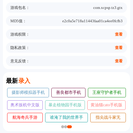
游戏包名：
com.xcpsp.tz3.gtx
MD5值：
e2c0a5e718a11443faa01ca4ee0fcfb3
游戏权限：
查看
隐私政策：
查看
意见反馈：
查看
New
最新
录入
摄影师模拟器手机
善良都市手机
王座守护者手机
版
版
版
奥术扳机中文版
暴走植物园手机版
黄油猫cato手机版
航海奇兵手游
谁淹了我的世界手
指尖战斗家无
2026
机版
敌版