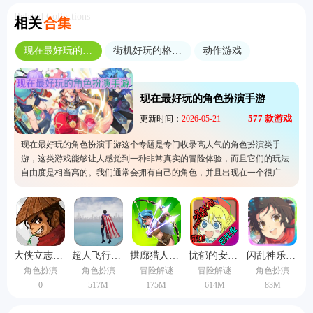
Related Collections
相关
合集
现在最好玩的角色扮演手游
街机好玩的格斗游戏
动作游戏
现在最好玩的角色扮演手游
577
款游戏
更新时间：
2026-05-21
现在最好玩的角色扮演手游这个专题是专门收录高人气的角色扮演类手
游，这类游戏能够让人感觉到一种非常真实的冒险体验，而且它们的玩法
自由度是相当高的。我们通常会拥有自己的角色，并且出现在一个很广阔
的开放世界中。所以这类游戏的玩法是非常多样化的，有兴趣的玩家可以
这里快速下载噢。快来下载体验探索的乐趣吧。
大侠立志传手机版
超人飞行模拟器手机版
拱廊猎人1.16.2版本
忧郁的安娜免费中文版下载
闪乱神乐中文版
角色扮演
角色扮演
冒险解谜
冒险解谜
角色扮演
0
517M
175M
614M
83M