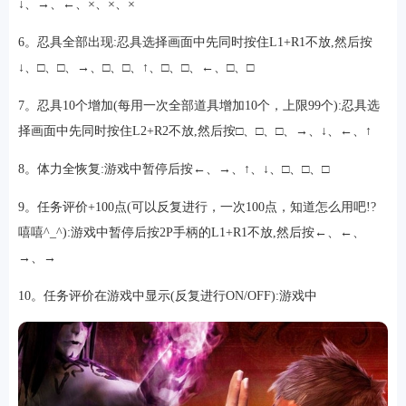
↓、→、←、×、×、×
6。忍具全部出现:忍具选择画面中先同时按住L1+R1不放,然后按
↓、□、□、→、□、□、↑、□、□、←、□、□
7。忍具10个增加(每用一次全部道具增加10个，上限99个):忍具选
择画面中先同时按住L2+R2不放,然后按□、□、□、→、↓、←、↑
8。体力全恢复:游戏中暂停后按←、→、↑、↓、□、□、□
9。任务评价+100点(可以反复进行，一次100点，知道怎么用吧!?
排行
嘻嘻^_^):游戏中暂停后按2P手柄的L1+R1不放,然后按←、←、
角色扮演
小游戏
恋爱养成
沙盒模组
up主自制
赛车竞速
策略塔防
动作射
→、→
击
益智休闲
冒险解谜
街机格斗
模拟经营
音乐游戏
单机游戏
战争策略
系统工具
影音播放
游戏辅助
摄影美颜
办公商务
旅游出行
金融理财
娱乐
10。任务评价在游戏中显示(反复进行ON/OFF):游戏中
趣味
新闻阅读
考试学习
AI软件
健康运动
生活购物
地图导航
主题桌面