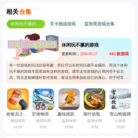
Related Collections
相关
合集
休闲玩不腻的游戏
关卡挑战游戏
益智类游戏合集
休闲玩不腻的游戏
442
款游戏
更新时间：
2026-05-17
有一些游戏的玩法比较有趣，所以可以长时间玩都不会腻的，而这个休闲
玩不腻的游戏专题里就有这样的游戏。通常这些游戏的占用内存不会太
高，而且是能够随时暂停游戏，最适合用来放松自己的身心。对于经常长
时间工作的人很适合游玩这里的手机游戏，毕竟特别方便又没有什么游戏
压力，欢迎来选择其中一款噢。
收银员之星中文版
空港物语中文版
趣味跳跃模拟器手机版
落叶拾取模拟器手机版
雪山救狐狸
模拟经营
模拟经营
益智休闲
益智休闲
小游戏
141M
83M
193M
97M
195M