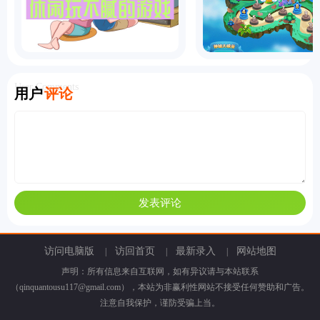
User Comments
用户
评论
访问电脑版
访回首页
最新录入
网站地图
|
|
|
声明：所有信息来自互联网，如有异议请与本站联系
（qinquantousu117@gmail.com），本站为非赢利性网站不接受任何赞助和广告。
注意自我保护，谨防受骗上当。