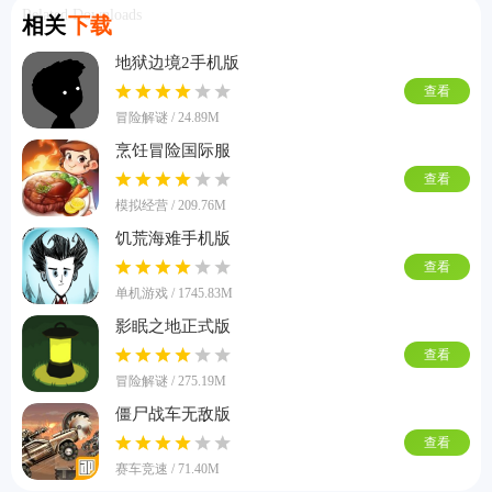
Related Downloads
相关
下载
地狱边境2手机版
查看
冒险解谜 / 24.89M
烹饪冒险国际服
查看
模拟经营 / 209.76M
饥荒海难手机版
查看
单机游戏 / 1745.83M
影眠之地正式版
查看
冒险解谜 / 275.19M
僵尸战车无敌版
查看
赛车竞速 / 71.40M