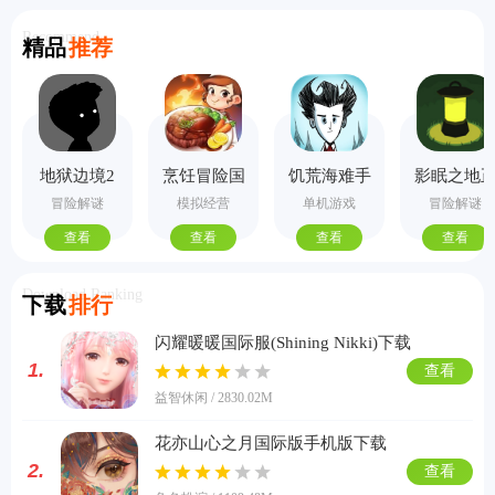
Recommend
精品
推荐
地狱边境2
烹饪冒险国
饥荒海难手
影眠之地
手机版
际服
机版
式版
冒险解谜
模拟经营
单机游戏
冒险解谜
查看
查看
查看
查看
Download Ranking
下载
排行
闪耀暖暖国际服(Shining Nikki)下载
1.
查看
益智休闲 / 2830.02M
花亦山心之月国际版手机版下载
2.
查看