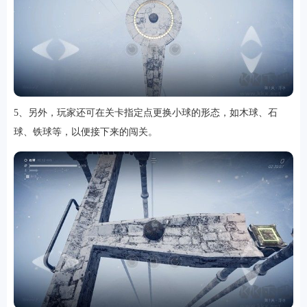
5、另外，玩家还可在关卡指定点更换小球的形态，如木球、石
球、铁球等，以便接下来的闯关。
排行
角色扮演
小游戏
恋爱养成
沙盒模组
up主自制
赛车竞速
策略塔防
动作射
击
益智休闲
冒险解谜
街机格斗
模拟经营
音乐游戏
单机游戏
战争策略
系统工具
影音播放
游戏辅助
摄影美颜
办公商务
旅游出行
金融理财
娱乐
趣味
新闻阅读
考试学习
AI软件
健康运动
生活购物
地图导航
主题桌面