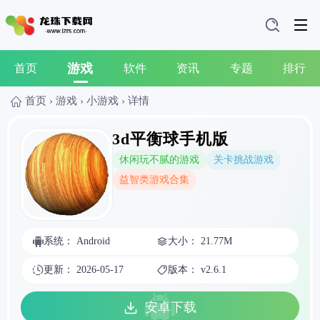
游戏
首页
软件
资讯
专题
排行
首页
›
游戏
›
小游戏
›
详情
3d平衡球手机版
休闲玩不腻的游戏
关卡挑战游戏
益智类游戏合集
系统： Android
大小： 21.77M
更新： 2026-05-17
版本： v2.6.1
安卓下载