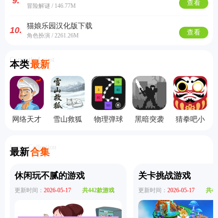
9.
查看
冒险解谜 / 146.77M
猫娘乐园汉化版下载
10.
查看
角色扮演 / 2261.26M
Currently Latest
本类
最新
网络天才
雪山救狐
物理弹球
黑暗突袭
猜拳吧小
手机版
狸
旧版本
无敌版
老弟手机
版
Latest Collection
最新
合集
休闲玩不腻的游戏
关卡挑战游戏
更新时间：
2026-05-17
共442款游戏
更新时间：
2026-05-17
共4