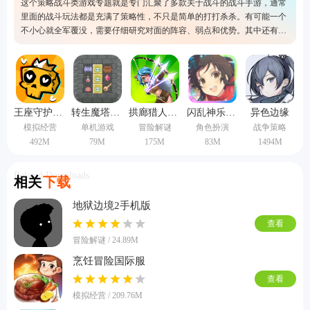
这个策略战斗类游戏专题就是专门汇聚了多款关于战斗的战斗手游，通常
里面的战斗玩法都是充满了策略性，不只是简单的打打杀杀。有可能一个
不小心就全军覆没，需要仔细研究对面的阵容、弱点和优势。其中还有大
量特别吸引人的背景故事，整体的玩法内容有一定的挑战性，所以快来选
择其中一个自己喜欢的吧。
王座守护者手机版
转生魔塔中文版
拱廊猎人1.16.2版本
闪乱神乐中文版
异色边缘
模拟经营
单机游戏
冒险解谜
角色扮演
战争策略
492M
79M
175M
83M
1494M
Related Downloads
相关
下载
地狱边境2手机版
查看
冒险解谜 / 24.89M
烹饪冒险国际服
查看
模拟经营 / 209.76M