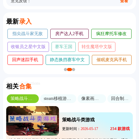
意见反馈：
查看
New
最新
录入
五千元创业
球球旅行记飞机大厨
单机推理杀
超人飞行模拟器手
变色龙躲猫猫手
我是创造者手
机版
机版
机版
我是鸟手机
趣味跳跃模拟器手机
王牌竞速vivo渠道
版
版
服
Related Collections
相关
合集
策略战斗类游戏
steam移植游戏合集
像素画风游戏
回合制游戏
策略战斗类游戏
254
款游戏
更新时间：
2026-05-17