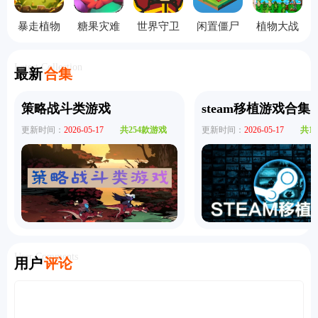
暴走植物
糖果灾难
世界守卫
闲置僵尸
植物大战
园手机版
机关塔防
军无敌版
避难所手
僵尸无双
机版
版
Latest Collection
最新
合集
策略战斗类游戏
steam移植游戏合集
更新时间：
2026-05-17
共254款游戏
更新时间：
2026-05-17
共1
User Comments
用户
评论