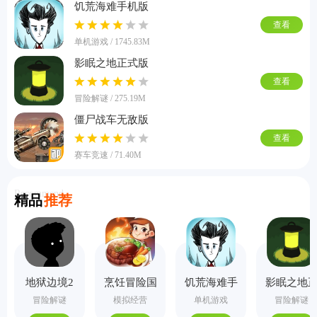
饥荒海难手机版
查看
单机游戏 / 1745.83M
影眠之地正式版
查看
冒险解谜 / 275.19M
僵尸战车无敌版
查看
赛车竞速 / 71.40M
Recommend
精品
推荐
地狱边境2
烹饪冒险国
饥荒海难手
影眠之地
手机版
际服
机版
式版
冒险解谜
模拟经营
单机游戏
冒险解谜