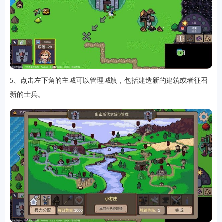
5、点击左下角的主城可以管理城镇，包括建造新的建筑或者征召
新的士兵。
排行
角色扮演
小游戏
恋爱养成
沙盒模组
up主自制
赛车竞速
策略塔防
动作射
击
益智休闲
冒险解谜
街机格斗
模拟经营
音乐游戏
单机游戏
战争策略
系统工具
影音播放
游戏辅助
摄影美颜
办公商务
旅游出行
金融理财
娱乐
趣味
新闻阅读
考试学习
AI软件
健康运动
生活购物
地图导航
主题桌面