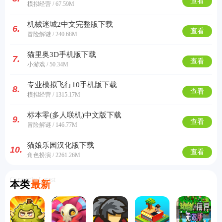
查看
模拟经营 / 67.59M
机械迷城2中文完整版下载
6.
查看
冒险解谜 / 240.68M
猫里奥3D手机版下载
7.
查看
小游戏 / 50.34M
专业模拟飞行10手机版下载
8.
查看
模拟经营 / 1315.17M
标本零(多人联机)中文版下载
9.
查看
冒险解谜 / 146.77M
猫娘乐园汉化版下载
10.
查看
角色扮演 / 2261.26M
Currently Latest
本类
最新