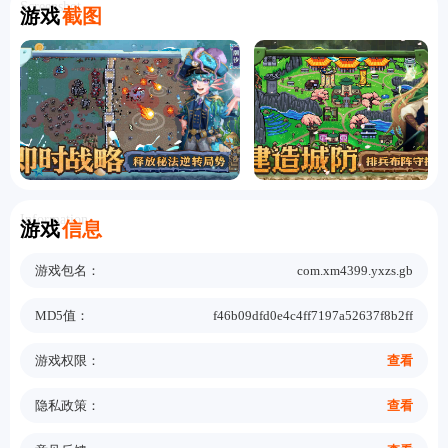
Screenshot
游戏
截图
Information
游戏
信息
游戏包名：
com.xm4399.yxzs.gb
MD5值：
f46b09dfd0e4c4ff7197a52637f8b2ff
游戏权限：
查看
隐私政策：
查看