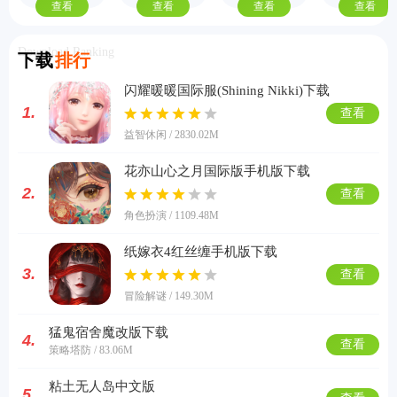
查看
查看
查看
查看
Download Ranking
下载
排行
闪耀暖暖国际服(Shining Nikki)下载
1.
查看
益智休闲 / 2830.02M
花亦山心之月国际版手机版下载
2.
查看
角色扮演 / 1109.48M
纸嫁衣4红丝缠手机版下载
3.
查看
冒险解谜 / 149.30M
猛鬼宿舍魔改版下载
4.
查看
策略塔防 / 83.06M
粘土无人岛中文版
5.